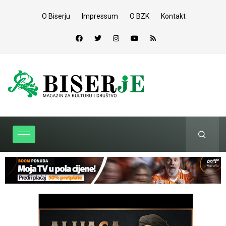
O Biserju
Impressum
O BZK
Kontakt