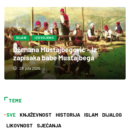
ISLAM
IZDVOJENO
Dženana Mustajbegović – Iz
zapisaka babe Mustajbega
28. jula 2026.
TEME
SVE
KNJIŽEVNOST
HISTORIJA
ISLAM
DIJALOG
LIKOVNOST
SJEĆANJA