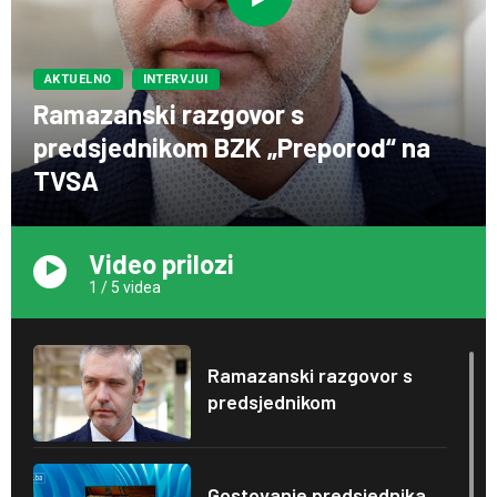
AKTUELNO
INTERVJUI
Ramazanski razgovor s
predsjednikom BZK „Preporod“ na
TVSA
Video prilozi
1
/
5
videa
Ramazanski razgovor s
predsjednikom
Gostovanje predsjednika