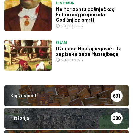
HISTORIJA
Na horizontu bošnjačkog
kulturnog preporoda:
Godišnjica smrti
29. jula 2026.
ISLAM
Dženana Mustajbegović – Iz
zapisaka babe Mustajbega
28. jula 2026.
Književnost
631
Historija
388