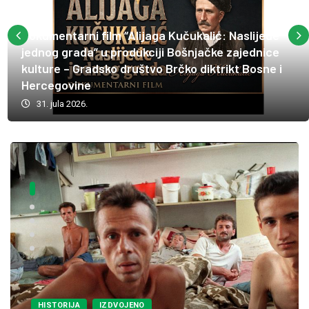
Dokumentarni film “Alijaga Kučukalić: Naslijeđe
jednog grada” u produkciji Bošnjačke zajednice
kulture – Gradsko društvo Brčko diktrikt Bosne i
Hercegovine
31. jula 2026.
HISTORIJA
IZDVOJENO