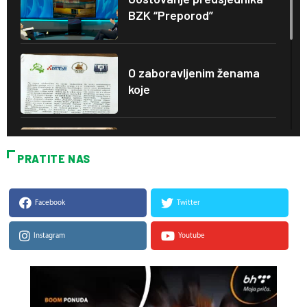
BZK “Preporod”
O zaboravljenim ženama
koje
“Tarih”: Zmaj od Bosne
PRATITE NAS
Facebook
Twitter
“O bosanskom na
bosanskom”:
Instagram
Youtube