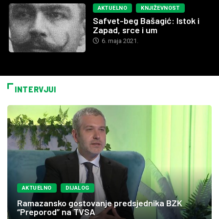
AKTUELNO
KNJIŽEVNOST
Safvet-beg Bašagić: Istok i
Zapad, srce i um
6. maja 2021.
INTERVJUI
AKTUELNO
DIJALOG
Ramazansko gostovanje predsjednika BZK
“Preporod” na TVSA