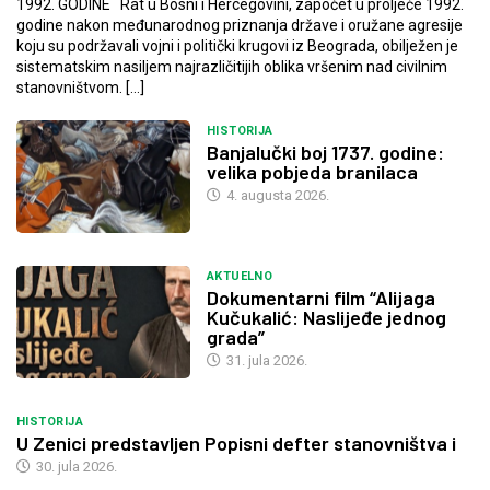
1992. GODINE Rat u Bosni i Hercegovini, započet u proljeće 1992.
godine nakon međunarodnog priznanja države i oružane agresije
koju su podržavali vojni i politički krugovi iz Beograda, obilježen je
sistematskim nasiljem najrazličitijih oblika vršenim nad civilnim
stanovništvom. […]
HISTORIJA
Banjalučki boj 1737. godine:
velika pobjeda branilaca
4. augusta 2026.
AKTUELNO
Dokumentarni film “Alijaga
Kučukalić: Naslijeđe jednog
grada”
31. jula 2026.
HISTORIJA
U Zenici predstavljen Popisni defter stanovništva i
30. jula 2026.