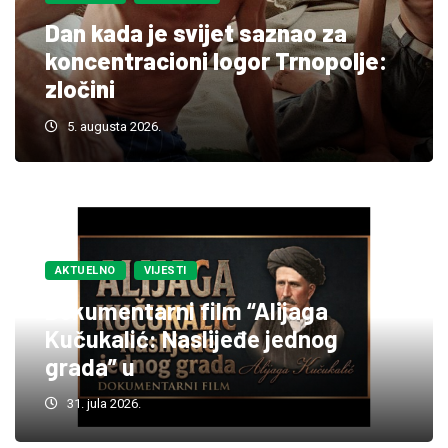
a
Banjalučki boj 1737. godine
olje:
velika pobjeda branilaca B
nad vojskom
4. augusta 2026.
AKTUELNO
VIJESTI
Dokumentarni film “Alijaga
Kučukalić: Naslijeđe jednog
grada” u
31. jula 2026.