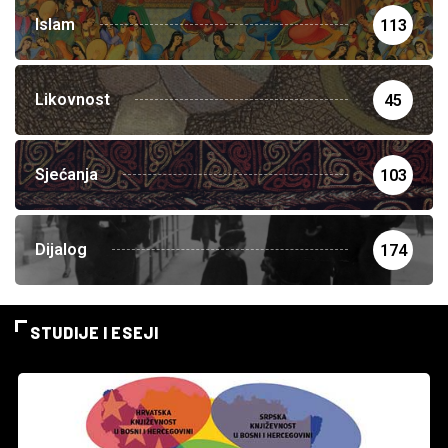
Islam
113
Likovnost
45
Sjećanja
103
Dijalog
174
STUDIJE I ESEJI