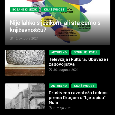
BOSANSKI JEZIK
KNJIŽEVNOST
Nije lahko s jezikom, ali šta ćemo s
književnošću?
5. oktobra 2021.
AKTUELNO
STUDIJE I ESEJI
Televizija i kultura: Obaveze i
zadovoljstva
30. augusta 2021.
AKTUELNO
KNJIŽEVNOST
Društvena ravnoteža i odnos
prema Drugom u “Ljetopisu”
Mula
8. maja 2021.