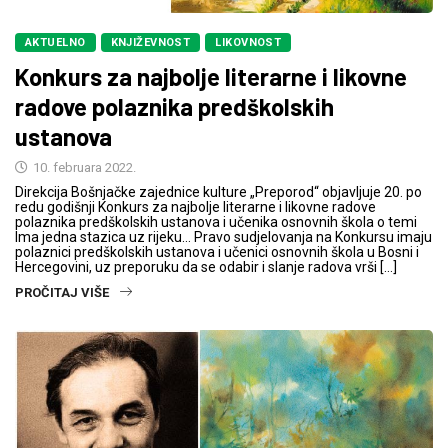
AKTUELNO
KNJIŽEVNOST
LIKOVNOST
Konkurs za najbolje literarne i likovne
radove polaznika predškolskih
ustanova
10. februara 2022.
Direkcija Bošnjačke zajednice kulture „Preporod“ objavljuje 20. po
redu godišnji Konkurs za najbolje literarne i likovne radove
polaznika predškolskih ustanova i učenika osnovnih škola o temi
Ima jedna stazica uz rijeku… Pravo sudjelovanja na Konkursu imaju
polaznici predškolskih ustanova i učenici osnovnih škola u Bosni i
Hercegovini, uz preporuku da se odabir i slanje radova vrši […]
PROČITAJ VIŠE