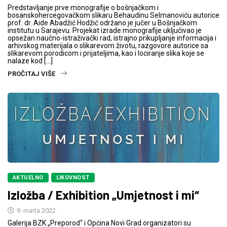
Predstavljanje prve monografije o bošnjačkom i
bosanskohercegovačkom slikaru Behaudinu Selmanoviću autorice
prof. dr. Aide Abadžić Hodžić održano je jučer u Bošnjačkom
institutu u Sarajevu. Projekat izrade monografije uključivao je
opsežan naučno-istraživački rad, istrajno prikupljanje informacija i
arhivskog materijala o slikarevom životu, razgovore autorice sa
slikarevom porodicom i prijateljima, kao i lociranje slika koje se
nalaze kod […]
PROČITAJ VIŠE
AKTUELNO
LIKOVNOST
Izložba / Exhibition „Umjetnost i mi“
9. marta 2022.
Galerija BZK „Preporod“ i Općina Novi Grad organizatori su