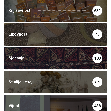
Književnost
631
Likovnost
45
Sjećanja
103
Studije i eseji
64
Vijesti
438