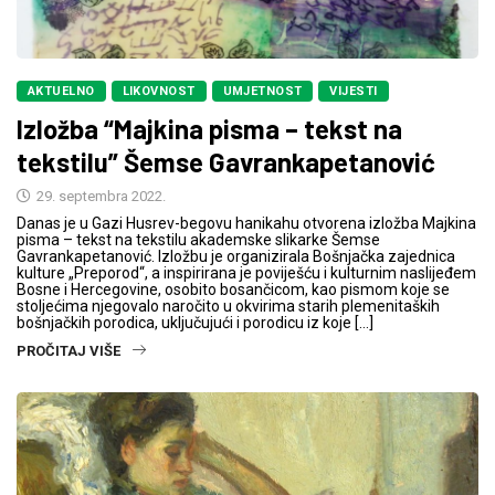
AKTUELNO
LIKOVNOST
UMJETNOST
VIJESTI
Izložba “Majkina pisma – tekst na
tekstilu” Šemse Gavrankapetanović
29. septembra 2022.
Danas je u Gazi Husrev-begovu hanikahu otvorena izložba Majkina
pisma – tekst na tekstilu akademske slikarke Šemse
Gavrankapetanović. Izložbu je organizirala Bošnjačka zajednica
kulture „Preporod“, a inspirirana je poviješću i kulturnim naslijeđem
Bosne i Hercegovine, osobito bosančicom, kao pismom koje se
stoljećima njegovalo naročito u okvirima starih plemenitaških
bošnjačkih porodica, uključujući i porodicu iz koje […]
PROČITAJ VIŠE