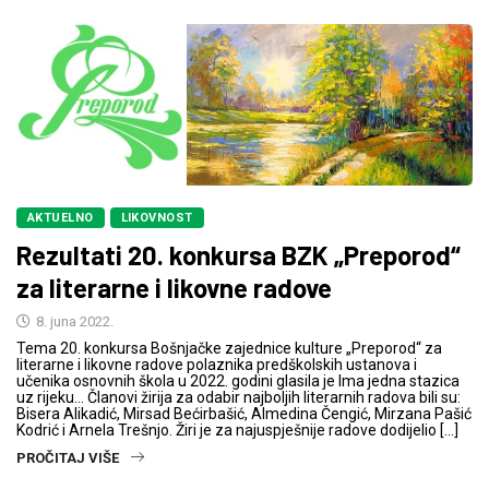
AKTUELNO
LIKOVNOST
Rezultati 20. konkursa BZK „Preporod“
za literarne i likovne radove
8. juna 2022.
Tema 20. konkursa Bošnjačke zajednice kulture „Preporod“ za
literarne i likovne radove polaznika predškolskih ustanova i
učenika osnovnih škola u 2022. godini glasila je Ima jedna stazica
uz rijeku… Članovi žirija za odabir najboljih literarnih radova bili su:
Bisera Alikadić, Mirsad Bećirbašić, Almedina Čengić, Mirzana Pašić
Kodrić i Arnela Trešnjo. Žiri je za najuspješnije radove dodijelio […]
PROČITAJ VIŠE