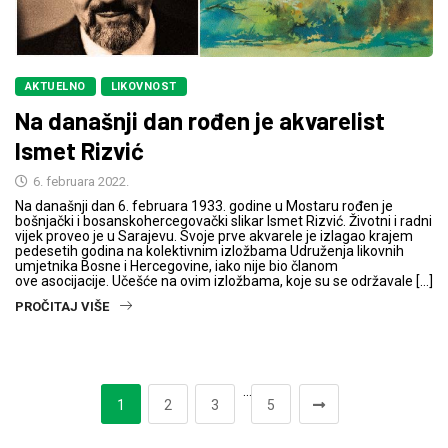
AKTUELNO
LIKOVNOST
Na današnji dan rođen je akvarelist
Ismet Rizvić
6. februara 2022.
Na današnji dan 6. februara 1933. godine u Mostaru rođen je
bošnjački i bosanskohercegovački slikar Ismet Rizvić. Životni i radni
vijek proveo je u Sarajevu. Svoje prve akvarele je izlagao krajem
pedesetih godina na kolektivnim izložbama Udruženja likovnih
umjetnika Bosne i Hercegovine, iako nije bio članom
ove asocijacije. Učešće na ovim izložbama, koje su se održavale […]
PROČITAJ VIŠE
…
1
2
3
5