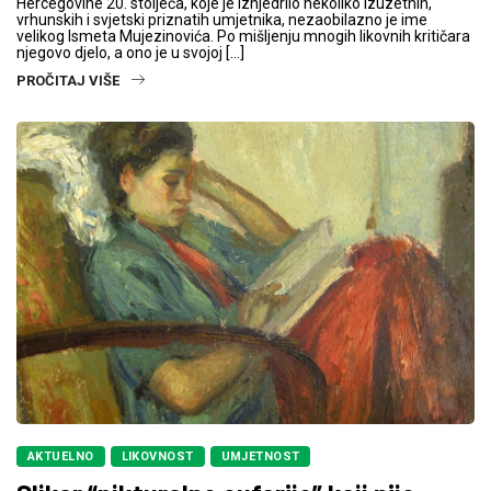
Hercegovine 20. stoljeća, koje je iznjedrilo nekoliko izuzetnih,
vrhunskih i svjetski priznatih umjetnika, nezaobilazno je ime
velikog Ismeta Mujezinovića. Po mišljenju mnogih likovnih kritičara
njegovo djelo, a ono je u svojoj […]
PROČITAJ VIŠE
AKTUELNO
LIKOVNOST
UMJETNOST