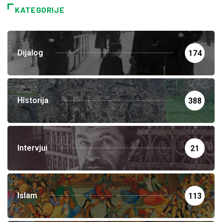
KATEGORIJE
Dijalog
174
Historija
388
Intervjui
21
Islam
113