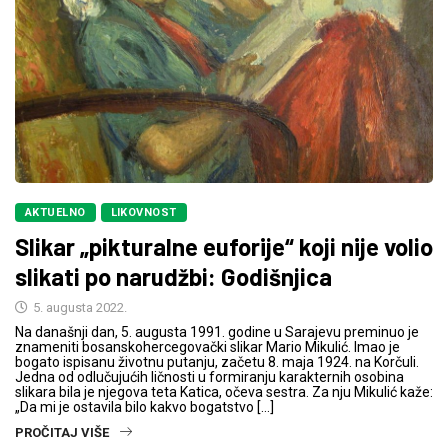
AKTUELNO
LIKOVNOST
Slikar „pikturalne euforije“ koji nije volio
slikati po narudžbi: Godišnjica
5. augusta 2022.
Na današnji dan, 5. augusta 1991. godine u Sarajevu preminuo je
znameniti bosanskohercegovački slikar Mario Mikulić. Imao je
bogato ispisanu životnu putanju, začetu 8. maja 1924. na Korčuli.
Jedna od odlučujućih ličnosti u formiranju karakternih osobina
slikara bila je njegova teta Katica, očeva sestra. Za nju Mikulić kaže:
„Da mi je ostavila bilo kakvo bogatstvo […]
PROČITAJ VIŠE