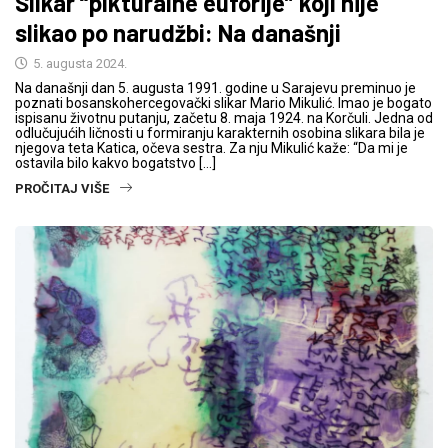
Slikar “pikturalne euforije” koji nije
slikao po narudžbi: Na današnji
5. augusta 2024.
Na današnji dan 5. augusta 1991. godine u Sarajevu preminuo je
poznati bosanskohercegovački slikar Mario Mikulić. Imao je bogato
ispisanu životnu putanju, začetu 8. maja 1924. na Korčuli. Jedna od
odlučujućih ličnosti u formiranju karakternih osobina slikara bila je
njegova teta Katica, očeva sestra. Za nju Mikulić kaže: “Da mi je
ostavila bilo kakvo bogatstvo […]
PROČITAJ VIŠE