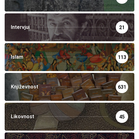
Intervjui
21
Islam
113
Književnost
631
Likovnost
45