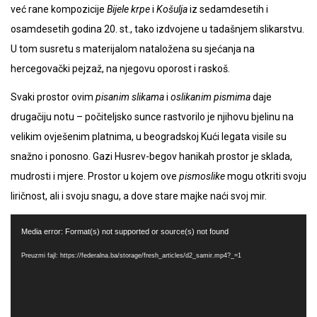
već rane kompozicije
Bijele krpe
i
Košulja
iz sedamdesetih i
osamdesetih godina 20. st., tako izdvojene u tadašnjem slikarstvu.
U tom susretu s materijalom nataložena su sjećanja na
hercegovački pejzaž, na njegovu oporost i raskoš.
Svaki prostor ovim
pisanim slikama
i
oslikanim pismima
daje
drugačiju notu – počiteljsko sunce rastvorilo je njihovu bjelinu na
velikim ovješenim platnima, u beogradskoj Kući legata visile su
snažno i ponosno. Gazi Husrev-begov hanikah prostor je sklada,
mudrosti i mjere. Prostor u kojem ove
pismoslike
mogu otkriti svoju
liričnost, ali i svoju snagu, a dove stare majke naći svoj mir.
Video
Player
Media error: Format(s) not supported or source(s) not found
Preuzmi fajl: https://federalna.ba/storage/fresh_articles/d2_samir.mp4?_=1