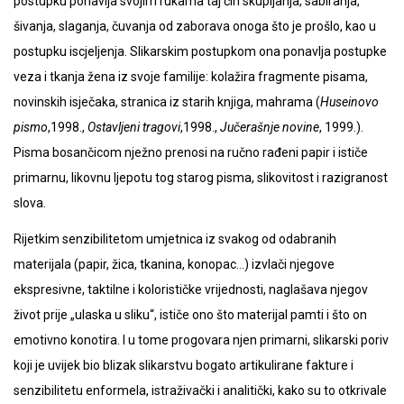
postupku ponavlja svojim rukama taj čin skupljanja, sabiranja,
šivanja, slaganja, čuvanja od zaborava onoga što je prošlo, kao u
postupku iscjeljenja. Slikarskim postupkom ona ponavlja postupke
veza i tkanja žena iz svoje familije: kolažira fragmente pisama,
novinskih isječaka, stranica iz starih knjiga, mahrama (
Huseinovo
pismo
,1998.,
Ostavljeni tragovi
,1998.,
Jučerašnje novine
, 1999.).
Pisma bosančicom nježno prenosi na ručno rađeni papir i ističe
primarnu, likovnu ljepotu tog starog pisma, slikovitost i razigranost
slova.
Rijetkim senzibilitetom umjetnica iz svakog od odabranih
materijala (papir, žica, tkanina, konopac…) izvlači njegove
ekspresivne, taktilne i kolorističke vrijednosti, naglašava njegov
život prije „ulaska u sliku“, ističe ono što materijal pamti i što on
emotivno konotira. I u tome progovara njen primarni, slikarski poriv
koji je uvijek bio blizak slikarstvu bogato artikulirane fakture i
senzibilitetu enformela, istraživački i analitički, kako su to otkrivale