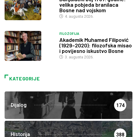
velika pobjeda branilaca
Bosne nad vojskom
4. augusta 2026.
FILOZOFIJA
Akademik Muhamed Filipović
(1929–2020): filozofska misao
i povijesno iskustvo Bosne
3. augusta 2026.
KATEGORIJE
Dijalog
174
Historija
388