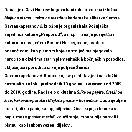
Danas je u Gazi Husrev-begovu hanikahu otvorena izložba
Majkina pisma – tekst na tekstilu
akademske slikarke Šemse
Gavrankapetanović. Izložbu je organizirala Bošnjačka
zajednica kulture „Preporod“, a inspirirana je poviješću i
kulturnim naslijeđem Bosne i Hercegovine, osobito
bosančicom, kao pismom koje se stoljećima njegovalo
naročito u okvirima starih plemenitaških bošnjačkih porodica,
uključujući i porodicu iz koje potječe Šemsa
Gavrankapetanović. Radovi koji se predstavljeni na izložbi
nastajali su u toku prethodnih 10 godina, u vremenu od 2009.
do 2019. godine. Radi se o ciklusima
Slike od papira
,
Crteži od
žice
,
Pakovane poruke
i
Majkina pisma – bosančica
. Upotrijebljeni
materijali su papir, kanap, piljevina, žica i krpe, a tehnika su
papir-maše (
papier-maché
) kolažiranje, monotipija na svili i
platnu, kao i rukom vezeni dijelovi.