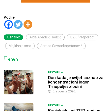
Podijeli
Oznake:
Aida Abadžić Hodžić
BZK “Preporod”
Majkina pisma
Šemsa Gavrankapetanović
NOVO
HISTORIJA
Dan kada je svijet saznao za
koncentracioni logor
Trnopolje: zločini
5. augusta 2026.
HISTORIJA
Banjalučki boj 1737. godine: