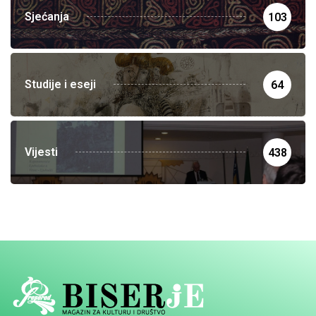
Sjećanja
103
Studije i eseji
64
Vijesti
438