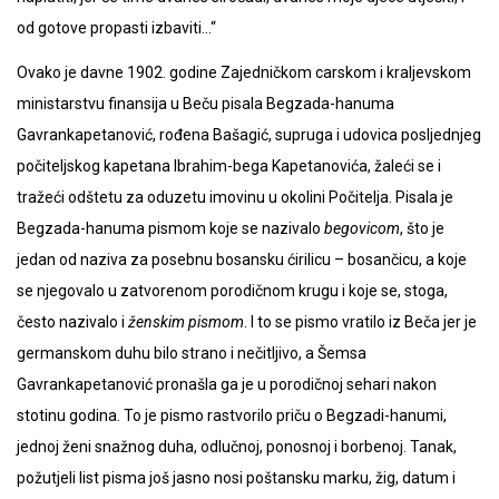
od gotove propasti izbaviti…“
Ovako je davne 1902. godine Zajedničkom carskom i kraljevskom
ministarstvu finansija u Beču pisala Begzada-hanuma
Gavrankapetanović, rođena Bašagić, supruga i udovica posljednjeg
počiteljskog kapetana Ibrahim-bega Kapetanovića, žaleći se i
tražeći odštetu za oduzetu imovinu u okolini Počitelja. Pisala je
Begzada-hanuma pismom koje se nazivalo
begovicom
, što je
jedan od naziva za posebnu bosansku ćirilicu – bosančicu, a koje
se njegovalo u zatvorenom porodičnom krugu i koje se, stoga,
često nazivalo i
ženskim pismom
. I to se pismo vratilo iz Beča jer je
germanskom duhu bilo strano i nečitljivo, a Šemsa
Gavrankapetanović pronašla ga je u porodičnoj sehari nakon
stotinu godina. To je pismo rastvorilo priču o Begzadi-hanumi,
jednoj ženi snažnog duha, odlučnoj, ponosnoj i borbenoj. Tanak,
požutjeli list pisma još jasno nosi poštansku marku, žig, datum i