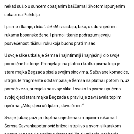
nekad sušio u suncem obasjanim baščama i životom ispunjenim
sokacima Počitelja.
I pismo i tkanje,
i tekst i tekstil
, izrastaju, tako, u odu vrijednim
rukama bosanske žene. I pismo i tkanje podrazumijevaju
posvećenost, tišinu i ruku koja budno prati misao.
U svoje slike utkala je Šemsa i najintimniji i najnježniji dio svoje
porodične historije. Prenijela je na platna i kratka pisma koja je
stara majka Begzada pisala svojim sinovima. Sačuvane komadiće,
istrgnute fragmente odštampala je Šemsa na platna i potom ih, uz
pomoć veza, prenijela na svoje slike. I svako to pismo upućeno
svojoj djeci stara majka Begzada u pravilu je završavala toplim
riječima: „Miloj djeci oči ljubim, dovu činim.“
Sva je ljubav, pažnja i toplina unjedrena u majčinim rukama. I
Šemsa Gavrankapetanović brižno i strpljivo u svom slikarskom