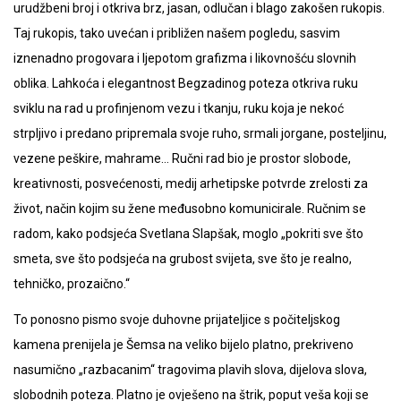
urudžbeni broj i otkriva brz, jasan, odlučan i blago zakošen rukopis.
Taj rukopis, tako uvećan i približen našem pogledu, sasvim
iznenadno progovara i ljepotom grafizma i likovnošću slovnih
oblika. Lahkoća i elegantnost Begzadinog poteza otkriva ruku
sviklu na rad u profinjenom vezu i tkanju, ruku koja je nekoć
strpljivo i predano pripremala svoje ruho, srmali jorgane, posteljinu,
vezene peškire, mahrame… Ručni rad bio je prostor slobode,
kreativnosti, posvećenosti, medij arhetipske potvrde zrelosti za
život, način kojim su žene međusobno komunicirale. Ručnim se
radom, kako podsjeća Svetlana Slapšak, moglo „pokriti sve što
smeta, sve što podsjeća na grubost svijeta, sve što je realno,
tehničko, prozaično.“
To ponosno pismo svoje duhovne prijateljice s počiteljskog
kamena prenijela je Šemsa na veliko bijelo platno, prekriveno
nasumično „razbacanim“ tragovima plavih slova, dijelova slova,
slobodnih poteza. Platno je ovješeno na štrik, poput veša koji se