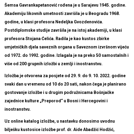
Šemsa Gavrankapetanović rođena je u Sarajevu 1945. godine.
Akademiju likovnih umetnosti završila je u Beogradu 1968.
godine, u klasi profesora Nedeljka Gvozdenovića.
Postdiplomske studije završila je na istoj akademiji, u klasi
profesora Stojana Ćelića. Radila je kao kustos zbirke
umjetničkih djela saveznih organa u Saveznom izvršnom vijeću
od 1972. do 1992. godine. Izlagala je na preko 50 samostalnih i
više od 200 grupnih izložbi u zemlji i inostranstvu.
Izložba je otvorena za posjete od
29. 9. do 9. 10. 2022. godine
svaki dan u vremenu od 10 do 20 sati, nakon čega je planirano
gostovanje izložbe i u drugim podružnicama Bošnjačke
zajednice kulture „Preporod“ u Bosni i Hercegovini i
inostranstvu.
Uz online katalog izložbe, u nastavku donosimo uvodnu
bilješku kustosice izložbe prof. dr. Aide Abadžić Hodžić,