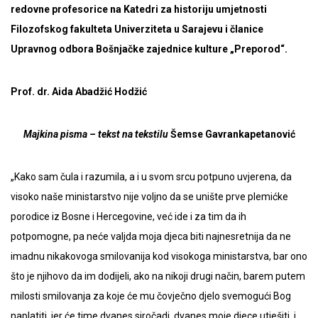
redovne profesorice na Katedri za historiju umjetnosti
Filozofskog fakulteta Univerziteta u Sarajevu i članice
Upravnog odbora Bošnjačke zajednice kulture „Preporod“.
Prof. dr. Aida Abadžić Hodžić
Majkina pisma – tekst na tekstilu
Šemse Gavrankapetanović
„Kako sam čula i razumila, a i u svom srcu potpuno uvjerena, da
visoko naše ministarstvo nije voljno da se unište prve plemićke
porodice iz Bosne i Hercegovine, već ide i za tim da ih
potpomogne, pa neće valjda moja djeca biti najnesretnija da ne
imadnu nikakovoga smilovanija kod visokoga ministarstva, bar ono
što je njihovo da im dodijeli, ako na nikoji drugi način, barem putem
milosti smilovanja za koje će mu čovječno djelo svemogući Bog
naplatiti, jer će time dvanes siročadi, dvanes moje djece utješiti, i