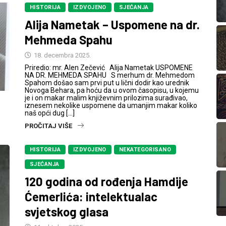
HISTORIJA
IZDVOJENO
SJEĆANJA
Alija Nametak – Uspomene na dr.
Mehmeda Spahu
18. decembra 2025.
Priredio: mr. Alen Zečević Alija Nametak USPOMENE
NA DR. MEHMEDA SPAHU S merhum dr. Mehmedom
Spahom došao sam prvi put u lični dodir kao urednik
Novoga Behara, pa hoću da u ovom časopisu, u kojemu
je i on makar malim književnim prilozima surađivao,
iznesem nekolike uspomene da umanjim makar koliko
naš opći dug […]
PROČITAJ VIŠE
HISTORIJA
IZDVOJENO
NEKATEGORISANO
SJEĆANJA
120 godina od rođenja Hamdije
Ćemerlića: intelektualac
svjetskog glasa