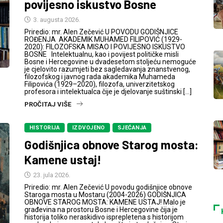
povijesno iskustvo Bosne
3. augusta 2026.
Priredio: mr. Alen Zečević U POVODU GODIŠNJICE
ROĐENJA AKADEMIK MUHAMED FILIPOVIĆ (1929-
2020): FILOZOFSKA MISAO I POVIJESNO ISKUSTVO
BOSNE Intelektualnu, kao i povijest političke misli
Bosne i Hercegovine u dvadesetom stoljeću nemoguće
je cjelovito razumjeti bez sagledavanja znanstvenog,
filozofskog i javnog rada akademika Muhameda
Filipovića (1929–2020), filozofa, univerzitetskog
profesora i intelektualca čije je djelovanje suštinski […]
PROČITAJ VIŠE
HISTORIJA
IZDVOJENO
SJEĆANJA
Godišnjica obnove Starog mosta:
Kamene ustaj!
23. jula 2026.
Priredio: mr. Alen Zečević U povodu godišnjice obnove
Staroga mosta u Mostaru (2004-2026) GODIŠNJICA
OBNOVE STAROG MOSTA: KAMENE USTAJ! Malo je
građevina na prostoru Bosne i Hercegovine čija je
historija toliko neraskidivo isprepletena s historijom