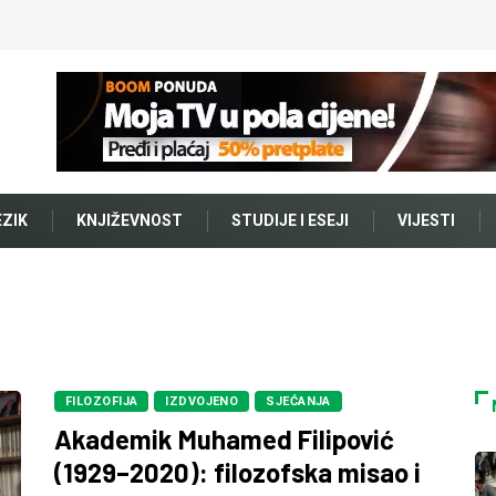
EZIK
KNJIŽEVNOST
STUDIJE I ESEJI
VIJESTI
FILOZOFIJA
IZDVOJENO
SJEĆANJA
Akademik Muhamed Filipović
(1929–2020): filozofska misao i