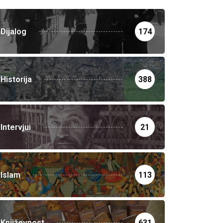
Dijalog
174
Historija
388
Intervjui
21
Islam
113
Književnost
631