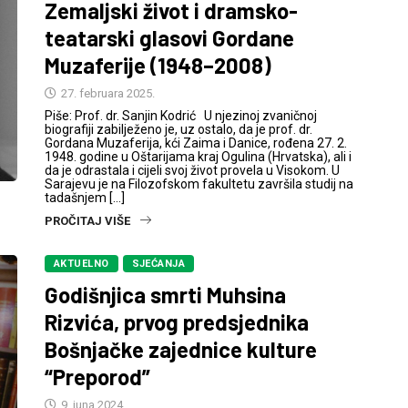
Zemaljski život i dramsko-
teatarski glasovi Gordane
Muzaferije (1948–2008)
27. februara 2025.
Piše: Prof. dr. Sanjin Kodrić U njezinoj zvaničnoj
biografiji zabilježeno je, uz ostalo, da je prof. dr.
Gordana Muzaferija, kći Zaima i Danice, rođena 27. 2.
1948. godine u Oštarijama kraj Ogulina (Hrvatska), ali i
da je odrastala i cijeli svoj život provela u Visokom. U
Sarajevu je na Filozofskom fakultetu završila studij na
tadašnjem […]
PROČITAJ VIŠE
AKTUELNO
SJEĆANJA
Godišnjica smrti Muhsina
Rizvića, prvog predsjednika
Bošnjačke zajednice kulture
“Preporod”
9. juna 2024.