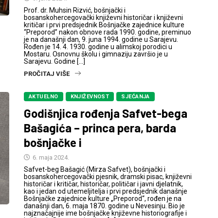
Prof. dr. Muhsin Rizvić, bošnjački i
bosanskohercegovački književni historičar i književni
kritičar i prvi predsjednik Bošnjačke zajednice kulture
“Preporod” nakon obnove rada 1990. godine, preminuo
je na današnji dan, 9. juna 1994. godine u Sarajevu.
Rođen je 14. 4. 1930. godine u alimskoj porodici u
Mostaru. Osnovnu školu i gimnaziju završio je u
Sarajevu. Godine […]
PROČITAJ VIŠE
AKTUELNO
KNJIŽEVNOST
SJEĆANJA
Godišnjica rođenja Safvet-bega
Bašagića – princa pera, barda
bošnjačke i
6. maja 2024.
Safvet-beg Bašagić (Mirza Safvet), bošnjački i
bosanskohercegovački pjesnik, dramski pisac, književni
historičar i kritičar, historičar, političar i javni djelatnik,
kao i jedan od utemeljitelja i prvi predsjednik današnje
Bošnjačke zajednice kulture „Preporod“, rođen je na
današnji dan, 6. maja 1870. godine u Nevesinju. Bio je
najznačajnije ime bošnjačke književne historiografije i