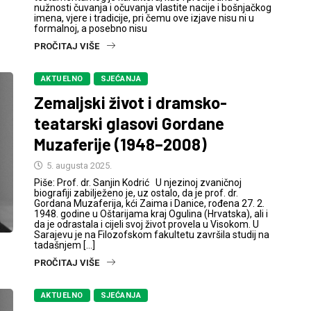
nužnosti čuvanja i očuvanja vlastite nacije i bošnjačkog
imena, vjere i tradicije, pri čemu ove izjave nisu ni u
formalnoj, a posebno nisu
PROČITAJ VIŠE
AKTUELNO
SJEĆANJA
Zemaljski život i dramsko-
teatarski glasovi Gordane
Muzaferije (1948–2008)
5. augusta 2025.
Piše: Prof. dr. Sanjin Kodrić U njezinoj zvaničnoj
biografiji zabilježeno je, uz ostalo, da je prof. dr.
Gordana Muzaferija, kći Zaima i Danice, rođena 27. 2.
1948. godine u Oštarijama kraj Ogulina (Hrvatska), ali i
da je odrastala i cijeli svoj život provela u Visokom. U
Sarajevu je na Filozofskom fakultetu završila studij na
tadašnjem […]
PROČITAJ VIŠE
AKTUELNO
SJEĆANJA