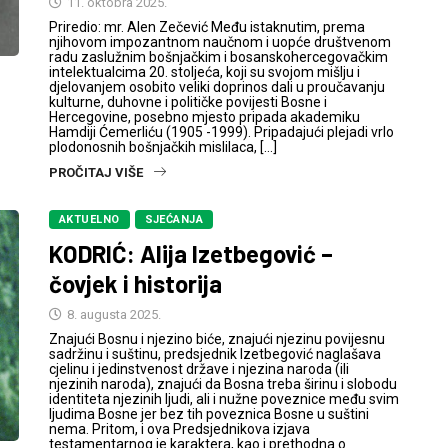
11. oktobra 2025.
Priredio: mr. Alen Zečević Među istaknutim, prema
njihovom impozantnom naučnom i uopće društvenom
radu zaslužnim bošnjačkim i bosanskohercegovačkim
intelektualcima 20. stoljeća, koji su svojom mišlju i
djelovanjem osobito veliki doprinos dali u proučavanju
kulturne, duhovne i političke povijesti Bosne i
Hercegovine, posebno mjesto pripada akademiku
Hamdiji Ćemerliću (1905 -1999). Pripadajući plejadi vrlo
plodonosnih bošnjačkih mislilaca, […]
PROČITAJ VIŠE
AKTUELNO
SJEĆANJA
KODRIĆ: Alija Izetbegović –
čovjek i historija
8. augusta 2025.
Znajući Bosnu i njezino biće, znajući njezinu povijesnu
sadržinu i suštinu, predsjednik Izetbegović naglašava
cjelinu i jedinstvenost države i njezina naroda (ili
njezinih naroda), znajući da Bosna treba širinu i slobodu
identiteta njezinih ljudi, ali i nužne poveznice među svim
ljudima Bosne jer bez tih poveznica Bosne u suštini
nema. Pritom, i ova Predsjednikova izjava
testamentarnog je karaktera, kao i prethodna o