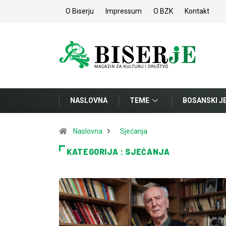
O Biserju
Impressum
O BZK
Kontakt
NASLOVNA
TEME
BOSANSKI J
Naslovna
Sjećanja
KATEGORIJA : SJEĆANJA