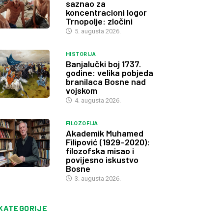
saznao za
koncentracioni logor
Trnopolje: zločini
5. augusta 2026.
HISTORIJA
Banjalučki boj 1737.
godine: velika pobjeda
branilaca Bosne nad
vojskom
4. augusta 2026.
FILOZOFIJA
Akademik Muhamed
Filipović (1929–2020):
filozofska misao i
povijesno iskustvo
Bosne
3. augusta 2026.
KATEGORIJE