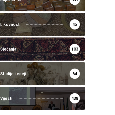
Likovnost
45
Sjećanja
103
Studije i eseji
64
Vijesti
438