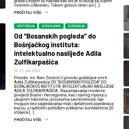
grada u kojem su nastale kao što je to slučaj sa Starim
mostom u Mostaru. Tokom gotovo četiri i po […]
PROČITAJ VIŠE
HISTORIJA
IZDVOJENO
SJEĆANJA
Od “Bosanskih pogleda” do
Bošnjačkog instituta:
intelektualno naslijeđe Adila
Zulfikarpašića
21. jula 2026.
Priredio: mr. Alen Zečević U povodu godišnjice smrti
Adila Zulfikarpašića OD ”BOSANSKIH POGLEDA” DO
BOŠNJAČKOG INSTITUTA: INTELEKTUALNO NASLIJEĐE
ADILA ZULFIKARPAŠIĆA Razumijevanje moderne
povijesti Bosne i Hercegovine, kao i njenog mjesta u
ukupnim tokovima i procesima savremenosti, nije
moguće bez sagledavanja misli i djelatnosti pojedinaca
koji su, u različitim političkim prilikama i kontekstima 20.
stoljeća […]
PROČITAJ VIŠE