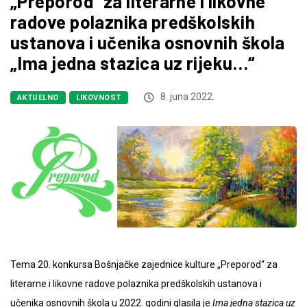
„Preporod“ za literarne i likovne
radove polaznika predškolskih
ustanova i učenika osnovnih škola
„Ima jedna stazica uz rijeku…“
8. juna 2022.
AKTUELNO
LIKOVNOST
Tema 20. konkursa Bošnjačke zajednice kulture „Preporod“ za
literarne i likovne radove polaznika predškolskih ustanova i
učenika osnovnih škola u 2022. godini glasila je
Ima jedna stazica uz