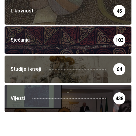
Likovnost
45
Sjećanja
103
Studije i eseji
64
Vijesti
438