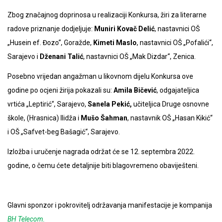
Zbog značajnog doprinosa u realizaciji Konkursa, žiri za literarne
radove priznanje dodjeljuje:
Muniri Kovač Delić
, nastavnici OŠ
„Husein ef. Đozo“, Goražde,
Kimeti Maslo
, nastavnici OŠ „Pofalići“,
Sarajevo i
Dženani Talić
, nastavnici OŠ „Mak Dizdar“, Zenica.
Posebno vrijedan angažman u likovnom dijelu Konkursa ove
godine po ocjeni žirija pokazali su:
Amila Bičević
, odgajateljica
vrtića „Leptirić“, Sarajevo,
Sanela Pekić,
učiteljica Druge osnovne
škole, (Hrasnica) Ilidža i
Mušo Šahman
, nastavnik OŠ „Hasan Kikić“
i OŠ „Safvet-beg Bašagić“, Sarajevo.
Izložba i uručenje nagrada održat će se 12. septembra 2022.
godine, o čemu ćete detaljnije biti blagovremeno obaviješteni.
Glavni sponzor i pokrovitelj održavanja manifestacije je kompanija
BH Telecom.