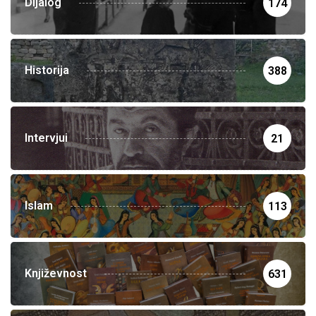
Dijalog
174
Historija
388
Intervjui
21
Islam
113
Književnost
631