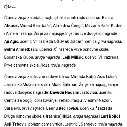
rijeku…
Članovi žirija za odabir najboljih literarnih radova bili su: Bisera
Alikadić, Mirsad Bećirbašić, Almedina Čengić, Mirzana Pašić Kodrić
i Arnela Trešnjo. Žiri je za najuspješnije radove dodijelio nagrade:
c
Aji Agić
, učenici VI
razreda OŠ „Mak Dizdar“, Zenica,
prva
nagrada
,
1
Belmi Ahmetbašić
, učenici IX
razreda Prve osnovne škole,
3
Bosanska Krupa,
druga nagrada
i
Lejli Milišić
, učenici VI
razreda
Prve osnovne škole, Ilidža,
treća nagrada
.
Članovi žirija za likovne radove bili su: Mirsada Baljić, Adis Lukač,
Jasminko Mulaomerović i Mušo Šahman. Žiri je za najuspješnije
radove dodijelio nagrade:
Davudu Hadžimuratoviću
, učeniku
Centra za odgoj, obrazovanje i rehabilitaciju „Vladmir Nazor“,
1
Sarajevo,
prva nagrada
,
Leonu Bećiroviću
, učeniku I
razreda
Druge osnovne škole, (Hrasnica) Ilidža,
druga nagrada
i
Lari Bojić
i
Asji Trbović
, polaznicama vrtića „Leptirić“, Sarajevo,
treća nagrada
.