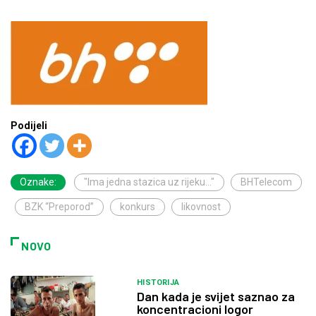
Podijeli
Oznake:
"Ima jedna stazica uz rijeku..."
BHTelecom
BZK “Preporod”
konkurs
likovnost
NOVO
HISTORIJA
Dan kada je svijet saznao za
koncentracioni logor