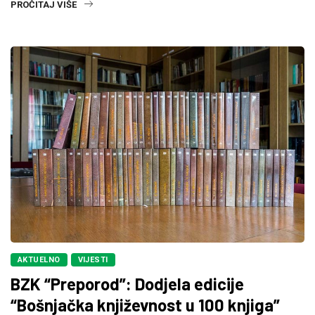
PROČITAJ VIŠE
AKTUELNO
VIJESTI
BZK “Preporod”: Dodjela edicije
“Bošnjačka književnost u 100 knjiga”