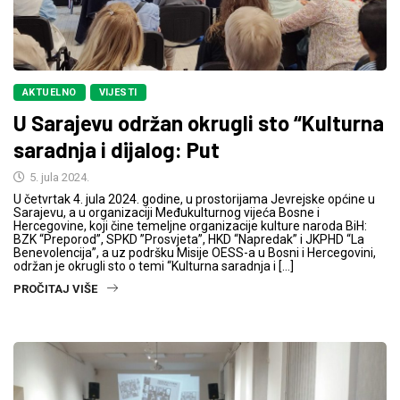
AKTUELNO
VIJESTI
U Sarajevu održan okrugli sto “Kulturna
saradnja i dijalog: Put
5. jula 2024.
U četvrtak 4. jula 2024. godine, u prostorijama Jevrejske općine u
Sarajevu, a u organizaciji Međukulturnog vijeća Bosne i
Hercegovine, koji čine temeljne organizacije kulture naroda BiH:
BZK “Preporod”, SPKD ”Prosvjeta”, HKD “Napredak” i JKPHD “La
Benevolencija”, a uz podršku Misije OESS-a u Bosni i Hercegovini,
održan je okrugli sto o temi “Kulturna saradnja i […]
PROČITAJ VIŠE