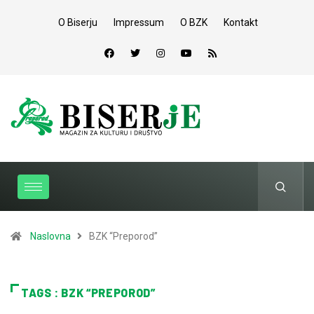
O Biserju
Impressum
O BZK
Kontakt
Naslovna
BZK “Preporod”
TAGS : BZK “PREPOROD”