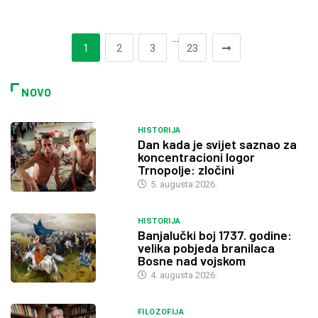
…
1
2
3
23
NOVO
HISTORIJA
Dan kada je svijet saznao za
koncentracioni logor
Trnopolje: zločini
5. augusta 2026.
HISTORIJA
Banjalučki boj 1737. godine:
velika pobjeda branilaca
Bosne nad vojskom
4. augusta 2026.
FILOZOFIJA