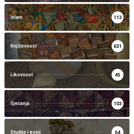
Islam
113
Književnost
631
Likovnost
45
Sjećanja
103
Studije i eseji
64