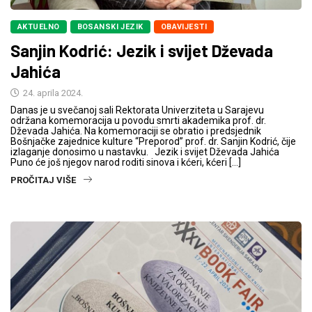
AKTUELNO
BOSANSKI JEZIK
OBAVIJESTI
Sanjin Kodrić: Jezik i svijet Dževada
Jahića
24. aprila 2024.
Danas je u svečanoj sali Rektorata Univerziteta u Sarajevu
održana komemoracija u povodu smrti akademika prof. dr.
Dževada Jahića. Na komemoraciji se obratio i predsjednik
Bošnjačke zajednice kulture “Preporod” prof. dr. Sanjin Kodrić, čije
izlaganje donosimo u nastavku. Jezik i svijet Dževada Jahića
Puno će još njegov narod roditi sinova i kćeri, kćeri […]
PROČITAJ VIŠE