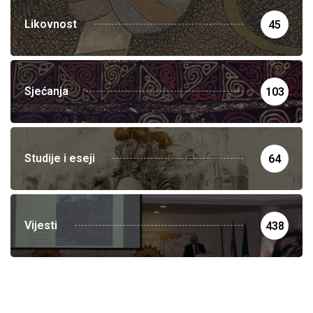
Likovnost
45
Sjećanja
103
Studije i eseji
64
Vijesti
438