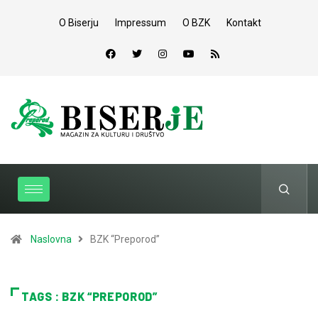
O Biserju
Impressum
O BZK
Kontakt
Naslovna
BZK “Preporod”
TAGS : BZK “PREPOROD”