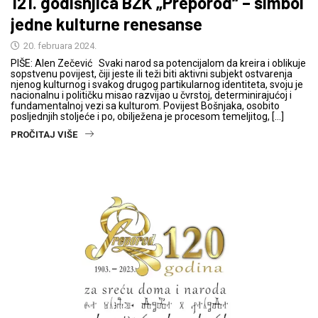
121. godišnjica BZK „Preporod“ – simbol
jedne kulturne renesanse
20. februara 2024.
PIŠE: Alen Zečević Svaki narod sa potencijalom da kreira i oblikuje
sopstvenu povijest, čiji jeste ili teži biti aktivni subjekt ostvarenja
njenog kulturnog i svakog drugog partikularnog identiteta, svoju je
nacionalnu i političku misao razvijao u čvrstoj, determinirajućoj i
fundamentalnoj vezi sa kulturom. Povijest Bošnjaka, osobito
posljednjih stoljeće i po, obilježena je procesom temeljitog, […]
PROČITAJ VIŠE