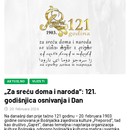
AKTUELNO
VIJESTI
„Za sreću doma i naroda“: 121.
godišnjica osnivanja i Dan
20. februara 2024.
Na današnji dan prije tačno 121 godinu – 20. februara 1903.
godine osnovana je Bošnjačka zajednica kulture „Preporod“, tad
kao društvo „Gajret“, danas temeljna i najstarija organizacija
kulture Bošnjaka, odnosno bošnjačka kulturna matica i svjetska