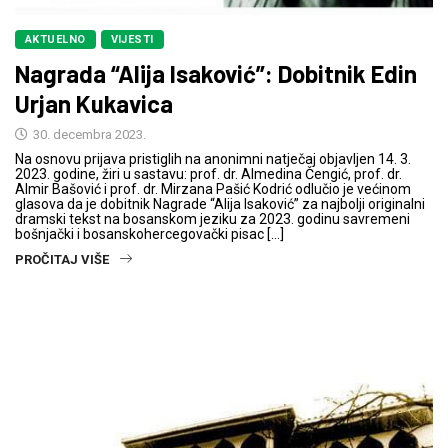
AKTUELNO
VIJESTI
Nagrada “Alija Isaković”: Dobitnik Edin
Urjan Kukavica
30. decembra 2023.
Na osnovu prijava pristiglih na anonimni natječaj objavljen 14. 3.
2023. godine, žiri u sastavu: prof. dr. Almedina Čengić, prof. dr.
Almir Bašović i prof. dr. Mirzana Pašić Kodrić odlučio je većinom
glasova da je dobitnik Nagrade “Alija Isaković” za najbolji originalni
dramski tekst na bosanskom jeziku za 2023. godinu savremeni
bošnjački i bosanskohercegovački pisac […]
PROČITAJ VIŠE