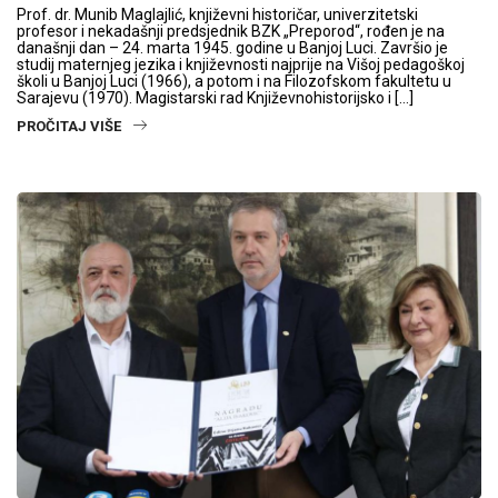
Prof. dr. Munib Maglajlić, književni historičar, univerzitetski
profesor i nekadašnji predsjednik BZK „Preporod“, rođen je na
današnji dan – 24. marta 1945. godine u Banjoj Luci. Završio je
studij maternjeg jezika i književnosti najprije na Višoj pedagoškoj
školi u Banjoj Luci (1966), a potom i na Filozofskom fakultetu u
Sarajevu (1970). Magistarski rad Književnohistorijsko i […]
PROČITAJ VIŠE