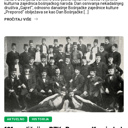
kulturna zajednica bošnjačkog naroda. Dan osnivanja nekadašnjeg
društva „Gajret“, odnosno današnje Bošnjačke zajednice kulture
„Preporod“ obilježava se kao Dan Bošnjačke […]
PROČITAJ VIŠE
AKTUELNO
HISTORIJA