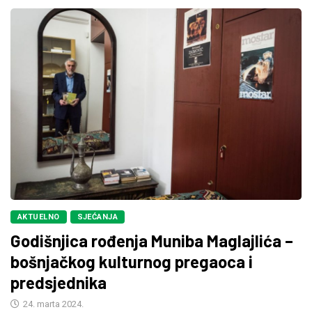
AKTUELNO
SJEĆANJA
Godišnjica rođenja Muniba Maglajlića –
bošnjačkog kulturnog pregaoca i
predsjednika
24. marta 2024.