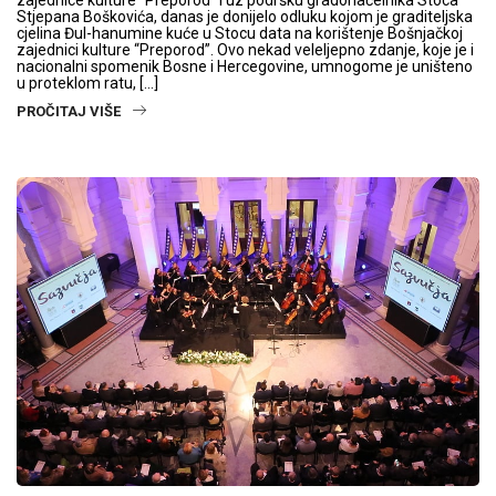
zajednice kulture “Preporod” i uz podršku gradonačelnika Stoca
Stjepana Boškovića, danas je donijelo odluku kojom je graditeljska
cjelina Đul-hanumine kuće u Stocu data na korištenje Bošnjačkoj
zajednici kulture “Preporod”. Ovo nekad veleljepno zdanje, koje je i
nacionalni spomenik Bosne i Hercegovine, umnogome je uništeno
u proteklom ratu, […]
PROČITAJ VIŠE