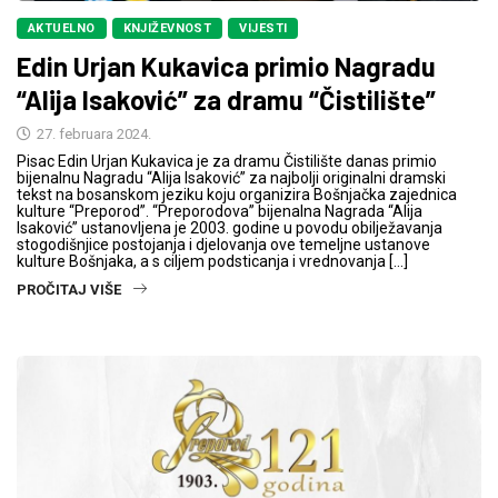
AKTUELNO
KNJIŽEVNOST
VIJESTI
Edin Urjan Kukavica primio Nagradu
“Alija Isaković” za dramu “Čistilište”
27. februara 2024.
Pisac Edin Urjan Kukavica je za dramu Čistilište danas primio
bijenalnu Nagradu “Alija Isaković” za najbolji originalni dramski
tekst na bosanskom jeziku koju organizira Bošnjačka zajednica
kulture “Preporod”. “Preporodova” bijenalna Nagrada “Alija
Isaković” ustanovljena je 2003. godine u povodu obilježavanja
stogodišnjice postojanja i djelovanja ove temeljne ustanove
kulture Bošnjaka, a s ciljem podsticanja i vrednovanja […]
PROČITAJ VIŠE