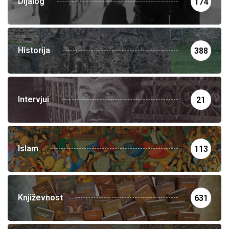
Dijalog
174
Historija
388
Intervjui
21
Islam
113
Književnost
631