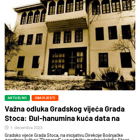
AKTUELNO
OBAVIJESTI
Važna odluka Gradskog vijeća Grada
Stoca: Đul-hanumina kuća data na
1. decembra 2023.
Gradsko vijeće Grada Stoca, na inicijativu Direkcije Bošnjačke