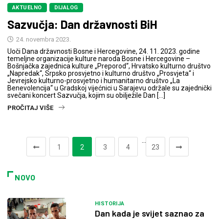
AKTUELNO
DIJALOG
Sazvučja: Dan državnosti BiH
24. novembra 2023.
Uoči Dana državnosti Bosne i Hercegovine, 24. 11. 2023. godine
temeljne organizacije kulture naroda Bosne i Hercegovine –
Bošnjačka zajednica kulture „Preporod“, Hrvatsko kulturno društvo
„Napredak“, Srpsko prosvjetno i kulturno društvo „Prosvjeta“ i
Jevrejsko kulturno-prosvjetno i humanitarno društvo „La
Benevolencija“ u Gradskoj vijećnici u Sarajevu održale su zajednički
svečani koncert Sazvučja, kojim su obilježile Dan […]
PROČITAJ VIŠE
…
1
2
3
4
23
NOVO
HISTORIJA
Dan kada je svijet saznao za