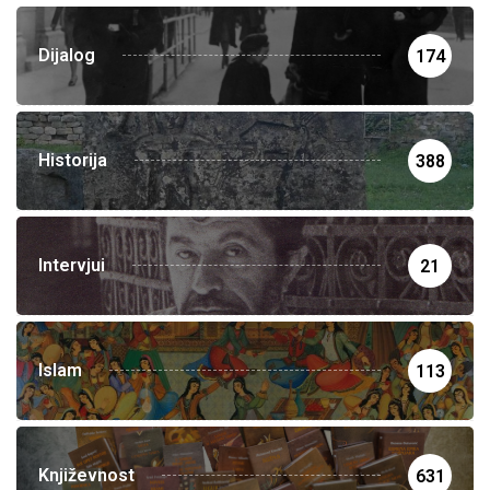
Dijalog
174
Historija
388
Intervjui
21
Islam
113
Književnost
631