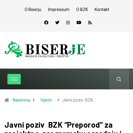
O Biserju
Impressum
O BZK
Kontakt
Naslovna
Vijesti
Javni poziv BZK…
Javni poziv BZK “Preporod” za