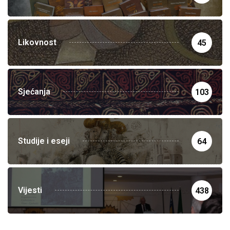
Likovnost
45
Sjećanja
103
Studije i eseji
64
Vijesti
438