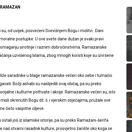
RAMAZAN
ni su, od uvijek, posvećeni Svevišnjem Bogu i molitvi. Dani
 moralne postupke. U ove svete dane dužan je svaki pravi
omaganju sirotinje i raznim dobročinstvima. Ramazanske
 jačanja uzvišenog Islama, zbog mnogih koristi koje su izvršene
jbliže saradnike u blage ramazanske večeri oko sebe i tumačio
egavati. Božji ashabi su naslijedili ovaj običaj, pa su preko
ijalne i kulturne pothvate i akcije. Ramazanske večeri su, isto
i misli okrenutih Bogu dž. š. i vjerskim osjećajima, pružale sve
ne čisto vaspitne ciljeve.
su ostali još iz islamske istorije, pa su preko Ramazani-šerifa
e naš stvarni rasadnik kulture, prosvjetno žarište oko koga se