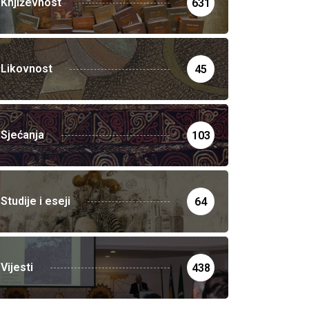
Književnost
631
Likovnost
45
Sjećanja
103
Studije i eseji
64
Vijesti
438