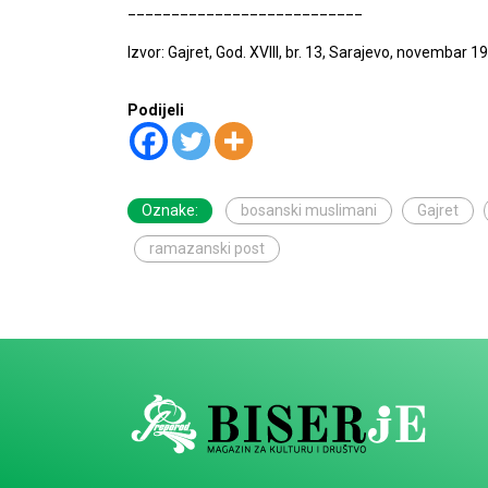
___________________________
Izvor: Gajret, God. XVIII, br. 13, Sarajevo, novembar 1
Podijeli
Oznake:
bosanski muslimani
Gajret
ramazanski post