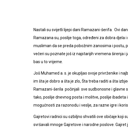
Nastali su svijetli lijepi dani Ramazani-šerifa. Ovi da
Ramazana su, poslije toga, određeni za dobra djela i
musliman da se preda pobožnim zanosima i postu, p
večeri su poznate još iz najstarijih vremena širenja i
bas u to vrijeme.
Još Muhamed a. s. je okupljao svoje privrženike i na
im šta je dobro a šta je zlo, Šta treba raditi a šta izbj
Ramazani-šerila počinjali sve sudbonosne i glavne soc
tako, poslije dnevnog posta i molitve, poslije ibadeta 
mogućnosti za razonodu i veslje, za razne igre i koris
Gajretovi radnici su ozbiljno shvatili ove običaje koji 
svršavali mnoge Gajretove i narodne poslove. Gajret j