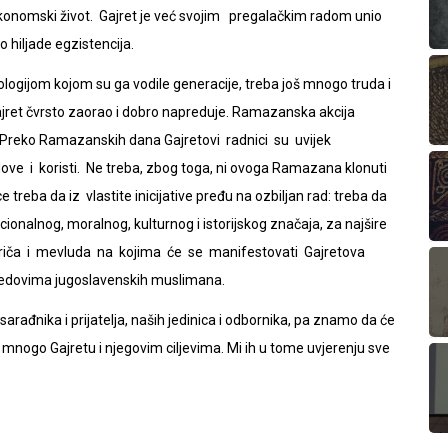
 ekonomski život. Gajret je već svojim pregalačkim radom unio
 hiljade egzistencija.
ologijom kojom su ga vodile generacije, treba još mnogo truda i
Gajret čvrsto zaorao i dobro napreduje. Ramazanska akcija
a.Preko Ramazanskih dana Gajretovi radnici su uvijek
ve i koristi. Ne treba, zbog toga, ni ovoga Ramazana klonuti
ce treba da iz vlastite inicijative pređu na ozbiljan rad: treba da
cionalnog, moralnog, kulturnog i istorijskog značaja, za najšire
teferiča i mevluda na kojima će se manifestovati Gajretova
u redovima jugoslavenskih muslimana.
sarađnika i prijatelja, naših jedinica i odbornika, pa znamo da će
iti mnogo Gajretu i njegovim ciljevima. Mi ih u tome uvjerenju sve