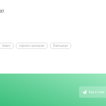
937.
Islam
mjesec ramazan
Ramazan