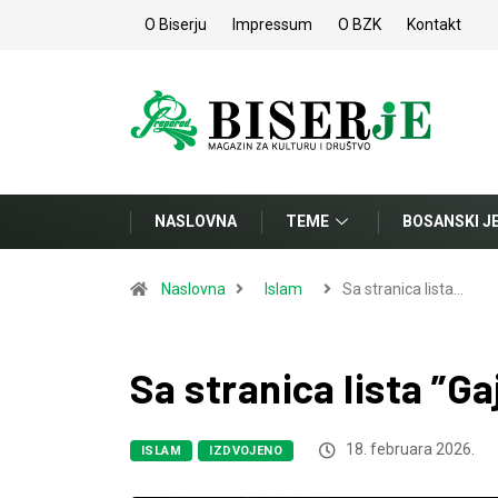
O Biserju
Impressum
O BZK
Kontakt
NASLOVNA
TEME
BOSANSKI J
Naslovna
Islam
Sa stranica lista…
Sa stranica lista ”G
18. februara 2026.
ISLAM
IZDVOJENO