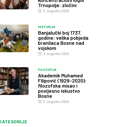
koncentracioni logor
Trnopolje: zločini
5. augusta 2026.
HISTORIJA
Banjalučki boj 1737.
godine: velika pobjeda
branilaca Bosne nad
vojskom
4. augusta 2026.
FILOZOFIJA
Akademik Muhamed
Filipović (1929–2020):
filozofska misao i
povijesno iskustvo
Bosne
3. augusta 2026.
KATEGORIJE