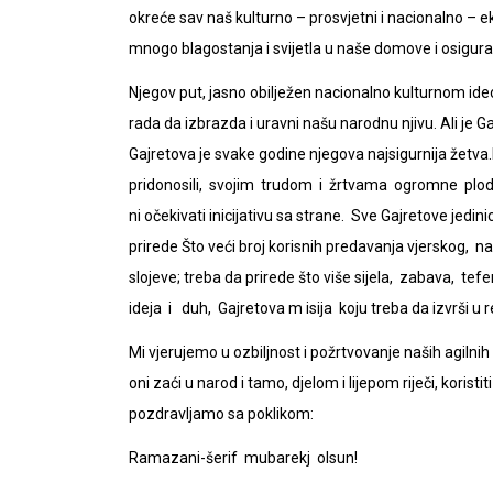
okreće sav naš kulturno – prosvjetni i nacionalno –
mnogo blagostanja i svijetla u naše domove i osigurao
Njegov put, jasno obilježen nacionalno kulturnom ide
rada da izbrazda i uravni našu narodnu njivu. Ali je 
Gajretova je svake godine njegova najsigurnija žetv
pridonosili, svojim trudom i žrtvama ogromne plodo
ni očekivati inicijativu sa strane. Sve Gajretove jedini
prirede Što veći broj korisnih predavanja vjerskog, na
slojeve; treba da prirede što više sijela, zabava, 
ideja i duh, Gajretova m isija koju treba da izvrši 
Mi vjerujemo u ozbiljnost i požrtvovanje naših agilnih 
oni zaći u narod i tamo, djelom i lijepom riječi, korist
pozdravljamo sa poklikom:
Ramazani-šerif mubarekj olsun!