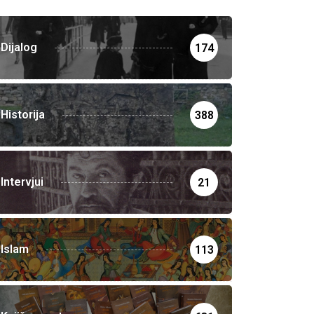
Dijalog
174
Historija
388
Intervjui
21
Islam
113