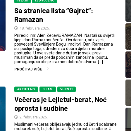
ISLAM
IZDVOJENO
Sa stranica lista ”Gajret”:
Ramazan
18. februara 2026.
Priredio: mr. Alen Zečević RAMAZAN Nastali su svijetli
lijepi dani Ramazani-šerifa. Ovi dani su, od uvijek,
posvećeni Svevišnjem Bogu i molitvi. Dani Ramazana
su, poslije toga, određeni za dobra djela i moralne
postupke. U ove svete dane dužan je svaki pravi
musliman da se preda pobožnim zanosima i postu,
pomaganju sirotinje i raznim dobročinstvima. […]
PROČITAJ VIŠE
AKTUELNO
ISLAM
VIJESTI
Večeras je Lejletul-berat, Noć
oprosta i sudbine
2. februara 2026.
Muslimani večeras obilježavaju jednu od četiri odabrane
mubarek noći, Lejletul-berat, Noć oprosta i sudbine. U