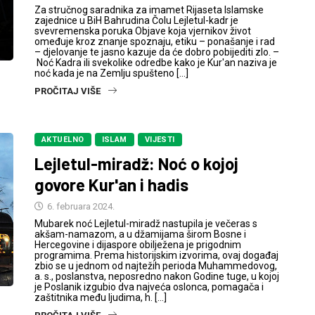
Za stručnog saradnika za imamet Rijaseta Islamske
zajednice u BiH Bahrudina Čolu Lejletul-kadr je
svevremenska poruka Objave koja vjernikov život
omeđuje kroz znanje spoznaju, etiku – ponašanje i rad
– djelovanje te jasno kazuje da će dobro pobijediti zlo. –
Noć Kadra ili svekolike odredbe kako je Kur'an naziva je
noć kada je na Zemlju spušteno […]
PROČITAJ VIŠE
AKTUELNO
ISLAM
VIJESTI
Lejletul-miradž: Noć o kojoj
govore Kur'an i hadis
6. februara 2024.
Mubarek noć Lejletul-miradž nastupila je večeras s
akšam-namazom, a u džamijama širom Bosne i
Hercegovine i dijaspore obilježena je prigodnim
programima. Prema historijskim izvorima, ovaj događaj
zbio se u jednom od najtežih perioda Muhammedovog,
a. s., poslanstva, neposredno nakon Godine tuge, u kojoj
je Poslanik izgubio dva najveća oslonca, pomagača i
zaštitnika među ljudima, h. […]