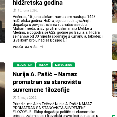
hidžretska godina
15. juna 2026.
Večeras, 15. juna, akšam-namazom nastupa 1448.
hidžretska godina. Hidžra je jedan od najvažnijih
događaja u povijesti islama i označava seobu
Muhammeda, a. s., i prvih muslimana iz Mekke u
Medinu, a dogodila se 622. godine po Isau, a. s. Hidžra
se na više od 30 mjesta spominje u Kur'anu a, također, i
u velikom broju hadisa Božijeg […]
PROČITAJ VIŠE
FILOZOFIJA
ISLAM
IZDVOJENO
Nurija A. Pašić – Namaz
promatran sa stanovišta
suvremene filozofije
7. maja 2026.
Priredio: mr. Alen Zečević Nurija A. Pašić NAMAZ
PROMATRAN SA STANOVIŠTA SUVREMENE
FILOZOFIJE Sklop događaja političke i ekonomske
prirode, zatim ideje i filozofski pravci koji su nastali u