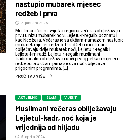
nastupio mubarek mjesec
redžeb i prva
2. januara 2025.
Muslimani širom svijeta i regiona večeras obilježavaju
prvu u nizu mubarek noći, Lejletu-r-regaib, poznatu i
kao Noć želja. Večeras je sa akšam-namazom nastupio
mubarek mjesec redžeb. U redžebu muslimani
obilježavaju dvije mubarek noći, Lejletu-r-regaib i
Lejletu-l-miradž. Lejletu-r-regaib muslimani
tradicionalno obilježavaju uoči prvog petka u mjesecu
redžebu, a u džamijama se ova noć obilježava
prigodnim programima. […]
PROČITAJ VIŠE
AKTUELNO
ISLAM
VIJESTI
Muslimani večeras obilježavaju
Lejletul-kadr, noć koja je
vrijednija od hiljadu
5. aprila 2024.