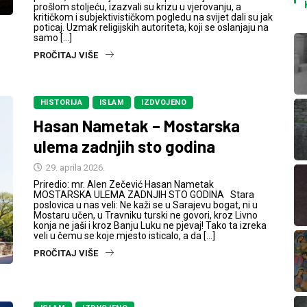
prošlom stoljeću, izazvali su krizu u vjerovanju, a
kritičkom i subjektivističkom pogledu na svijet dali su jak
poticaj. Uzmak religijskih autoriteta, koji se oslanjaju na
samo […]
PROČITAJ VIŠE
HISTORIJA
ISLAM
IZDVOJENO
Hasan Nametak – Mostarska
ulema zadnjih sto godina
29. aprila 2026.
Priredio: mr. Alen Zečević Hasan Nametak
MOSTARSKA ULEMA ZADNJIH STO GODINA Stara
poslovica u nas veli: Ne kaži se u Sarajevu bogat, ni u
Mostaru učen, u Travniku turski ne govori, kroz Livno
konja ne jaši i kroz Banju Luku ne pjevaj! Tako ta izreka
veli u čemu se koje mjesto isticalo, a da […]
PROČITAJ VIŠE