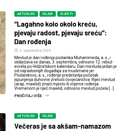
AKTUELNO
ISLAM
VIJESTI
“Lagahno kolo okolo kreću,
pjevaju radost, pjevaju sreću”:
Dan rođenja
3. septembra 2025.
Mevlud je dan rođenja poslanika Muhammeda, a. s., i
obilježava se danas, 3. septembra, odnosno 12. rebiul-
evvela po Hidžretskom kalendaru. Dan mevluda jedan je
od najradosnijih događaja za muslimane jer
Poslanikovo, a. s., rođenje predstavlja početak
ispunjenja duhovne zrelosti čovječanstva. Riječ mevlud
(arap. mawlid) znači mjesto ili vrijeme rođenja.
Vremenom je riječ mawlid, odnosno mevlud počela […]
PROČITAJ VIŠE
AKTUELNO
ISLAM
Večeras je sa akšam-namazom