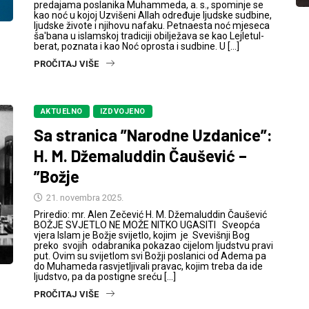
predajama poslanika Muhammeda, a. s., spominje se
kao noć u kojoj Uzvišeni Allah određuje ljudske sudbine,
ljudske živote i njihovu nafaku. Petnaesta noć mjeseca
ša'bana u islamskoj tradiciji obilježava se kao Lejletul-
berat, poznata i kao Noć oprosta i sudbine. U […]
PROČITAJ VIŠE
AKTUELNO
IZDVOJENO
Sa stranica ”Narodne Uzdanice”:
H. M. Džemaluddin Čaušević –
”Božje
21. novembra 2025.
Priredio: mr. Alen Zečević H. M. Džemaluddin Čaušević
BOŽJE SVJETLO NE MOŽE NITKO UGASITI Sveopća
vjera Islam je Božje svijetlo, kojim je Svevišnji Bog
preko svojih odabranika pokazao cijelom ljudstvu pravi
put. Ovim su svijetlom svi Božji poslanici od Adema pa
do Muhameda rasvjetljivali pravac, kojim treba da ide
ljudstvo, pa da postigne sreću […]
PROČITAJ VIŠE