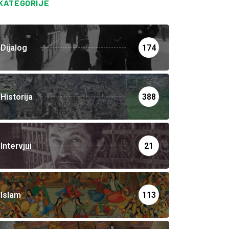
KATEGORIJE
Dijalog
174
Historija
388
Intervjui
21
Islam
113