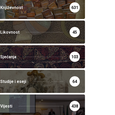
Književnost
631
Likovnost
45
Sjećanja
103
Studije i eseji
64
Vijesti
438