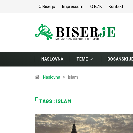
O Biserju
Impressum
O BZK
Kontakt
NASLOVNA
TEME
BOSANSKI J
Naslovna
Islam
TAGS : ISLAM