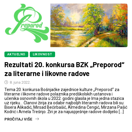
AKTUELNO
LIKOVNOST
Rezultati 20. konkursa BZK „Preporod“
za literarne i likovne radove
8. juna 2022.
Tema 20. konkursa Bošnjačke zajednice kulture „Preporod“ za
literarne i likovne radove polaznika predškolskih ustanova i
učenika osnovnih škola u 2022. godini glasila je Ima jedna stazica
uz rijeku… Članovi žirija za odabir najboljih literarnih radova bili su:
Bisera Alikadić, Mirsad Bećirbašić, Almedina Čengić, Mirzana Pašić
Kodrić i Arnela Trešnjo. Žiri je za najuspješnije radove dodijelio […]
PROČITAJ VIŠE