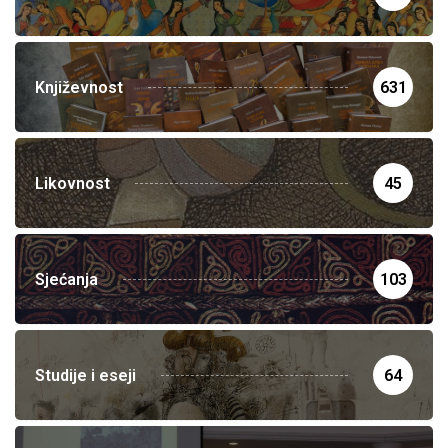
Književnost
631
Likovnost
45
Sjećanja
103
Studije i eseji
64