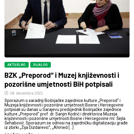
AKTUELNO
DIJALOG
BZK „Preporod“ i Muzej književnosti i
pozorišne umjetnosti BiH potpisali
28. decembra 2022.
Sporazum o saradnji Bošnjačke zajednice kulture „Preporod“ i
Muzeja književnosti i pozorišne umjetnosti Bosne i Hercegovine
potpisali su danas u Sarajevu predsjednik Bošnjačke zajednice
kulture „Preporod“ prof. dr. Sanjin Kodrić i direktorica Muzeja
književnosti i pozorišne umjetnosti Bosne i Hercegovine mr. Šejla
Šehabović. Sporazum se odnosi na zajedničku digitalizaciju građe
iz zbirki „Zija Dizdarević“, „Ahmed […]