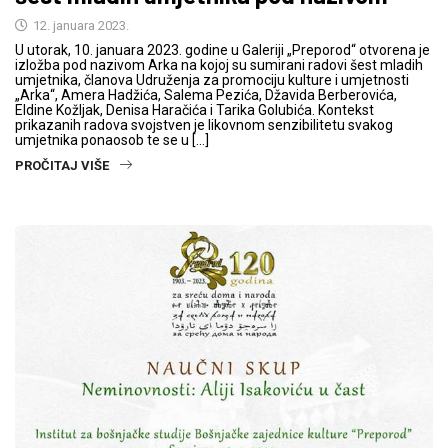
12. januara 2023.
U utorak, 10. januara 2023. godine u Galeriji „Preporod“ otvorena je
izložba pod nazivom Arka na kojoj su sumirani radovi šest mladih
umjetnika, članova Udruženja za promociju kulture i umjetnosti
„Arka“, Amera Hadžića, Salema Pezića, Džavida Berberovića,
Eldine Kožljak, Denisa Haračića i Tarika Golubića. Kontekst
prikazanih radova svojstven je likovnom senzibilitetu svakog
umjetnika ponaosob te se u […]
PROČITAJ VIŠE