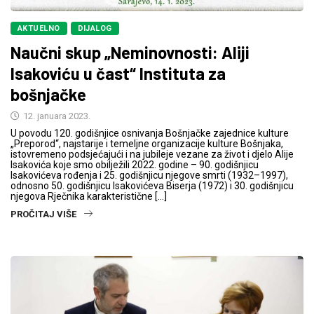
AKTUELNO
DIJALOG
Naučni skup „Neminovnosti: Aliji
Isakoviću u čast“ Instituta za
bošnjačke
12. januara 2023.
U povodu 120. godišnjice osnivanja Bošnjačke zajednice kulture
„Preporod“, najstarije i temeljne organizacije kulture Bošnjaka,
istovremeno podsjećajući i na jubileje vezane za život i djelo Alije
Isakovića koje smo obilježili 2022. godine – 90. godišnjicu
Isakovićeva rođenja i 25. godišnjicu njegove smrti (1932–1997),
odnosno 50. godišnjicu Isakovićeva Biserja (1972) i 30. godišnjicu
njegova Rječnika karakteristične […]
PROČITAJ VIŠE