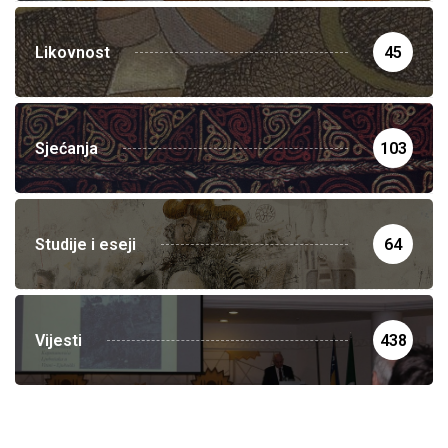
Likovnost
45
Sjećanja
103
Studije i eseji
64
Vijesti
438