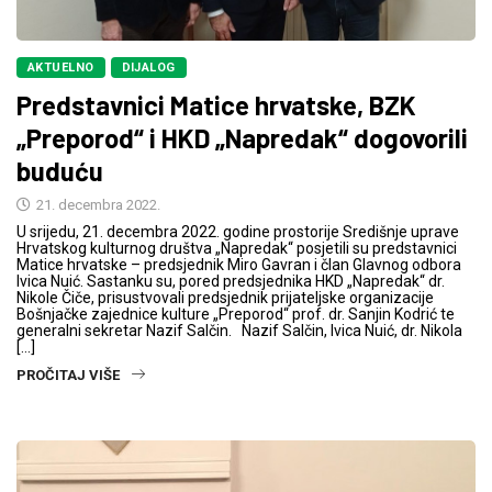
AKTUELNO
DIJALOG
Predstavnici Matice hrvatske, BZK
„Preporod“ i HKD „Napredak“ dogovorili
buduću
21. decembra 2022.
U srijedu, 21. decembra 2022. godine prostorije Središnje uprave
Hrvatskog kulturnog društva „Napredak“ posjetili su predstavnici
Matice hrvatske – predsjednik Miro Gavran i član Glavnog odbora
Ivica Nuić. Sastanku su, pored predsjednika HKD „Napredak“ dr.
Nikole Čiče, prisustvovali predsjednik prijateljske organizacije
Bošnjačke zajednice kulture „Preporod“ prof. dr. Sanjin Kodrić te
generalni sekretar Nazif Salčin. Nazif Salčin, Ivica Nuić, dr. Nikola
[…]
PROČITAJ VIŠE