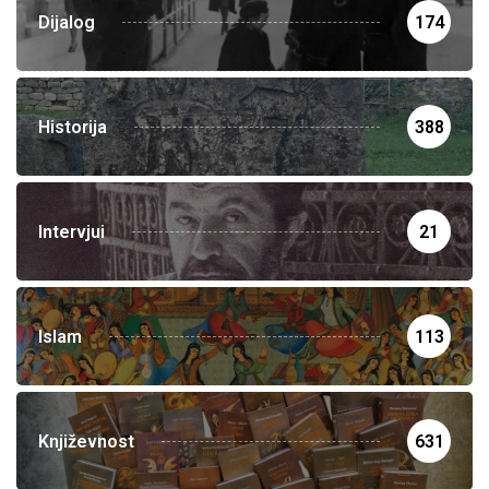
Dijalog
174
Historija
388
Intervjui
21
Islam
113
Književnost
631