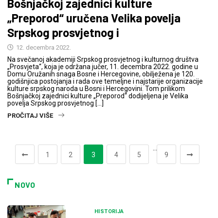
Bošnjačkoj zajednici kulture
„Preporod“ uručena Velika povelja
Srpskog prosvjetnog i
12. decembra 2022.
Na svečanoj akademiji Srpskog prosvjetnog i kulturnog društva
„Prosvjeta“, koja je održana jučer, 11. decembra 2022. godine u
Domu Oružanih snaga Bosne i Hercegovine, obilježena je 120.
godišnjica postojanja i rada ove temeljne i najstarije organizacije
kulture srpskog naroda u Bosni i Hercegovini. Tom prilikom
Bošnjačkoj zajednici kulture „Preporod“ dodijeljena je Velika
povelja Srpskog prosvjetnog […]
PROČITAJ VIŠE
…
1
2
3
4
5
9
NOVO
HISTORIJA