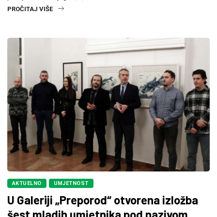
PROČITAJ VIŠE
AKTUELNO
UMJETNOST
U Galeriji „Preporod“ otvorena izložba
šest mladih umjetnika pod nazivom