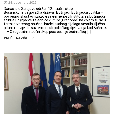
24. decembra 2022.
Danas je u Sarajevu održan 12. naučni skup
Bosanskohercegovačka država i Bošnjaci: Bošnjačka politika –
povijesno iskustvo i izazovi savremenosti Instituta za bošnjačke
studije Bošnjačke zajednice kulture „Preporod“ na kojem su se u
formi otvorenog naučno-intelektualnog dijaloga otvorila ključna
pitanja povijesti i savremenosti političkog djelovanja kod Bošnjaka.
– Ovogodišnji naučni skup posvećen je bošnjačkoj […]
PROČITAJ VIŠE