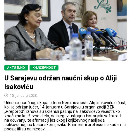
AKTUELNO
KNJIŽEVNOST
U Sarajevu održan naučni skup o Aliji
Isakoviću
15. januara 2023.
Učesnici naučnog skupa o temi Neminovnosti: Aliji Isakoviću u čast,
koji je održan jučer, 14. januara u Sarajevu u organizaciji BZK
„Preporod“, iznova su skrenuli pažnju na Isakovićevo višestruko
značajno književno djelo, na njegov ustrajni i historijski važni rad
na očuvanju te afirmaciji jezičkog i književnog naslijeđa
oblikovanog na bosanskom jeziku. Eminentni profesori i akademici
podsjetili su na njegov […]