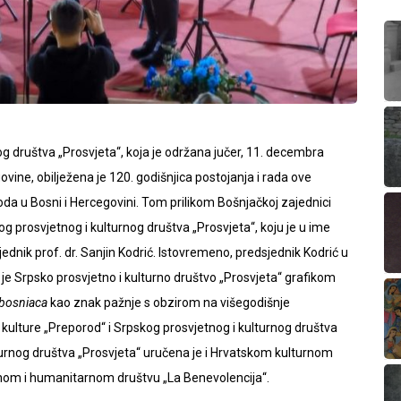
g društva „Prosvjeta“, koja je održana jučer, 11. decembra
ne, obilježena je 120. godišnjica postojanja i rada ove
roda u Bosni i Hercegovini. Tom prilikom Bošnjačkoj zajednici
og prosvjetnog i kulturnog društva „Prosvjeta“, koju je u ime
dnik prof. dr. Sanjin Kodrić. Istovremeno, predsjednik Kodrić u
e Srpsko prosvjetno i kulturno društvo „Prosvjeta“ grafikom
osniaca
kao znak pažnje s obzirom na višegodišnje
kulture „Preporod“ i Srpskog prosvjetnog i kulturnog društva
lturnog društva „Prosvjeta“ uručena je i Hrvatskom kulturnom
nom i humanitarnom društvu „La Benevolencija“.