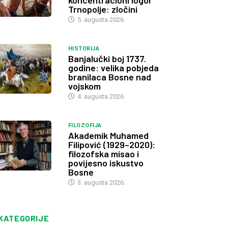
koncentracioni logor
Trnopolje: zločini
5. augusta 2026.
HISTORIJA
Banjalučki boj 1737.
godine: velika pobjeda
branilaca Bosne nad
vojskom
4. augusta 2026.
FILOZOFIJA
Akademik Muhamed
Filipović (1929–2020):
filozofska misao i
povijesno iskustvo
Bosne
3. augusta 2026.
KATEGORIJE