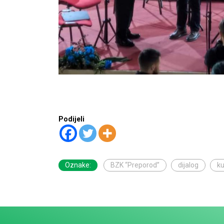
Podijeli
Oznake:
BZK “Preporod”
dijalog
ku