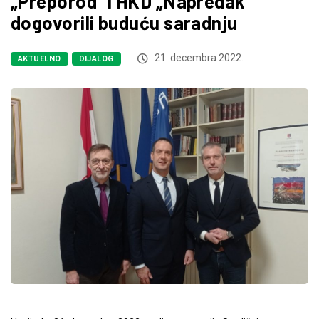
„Preporod“ i HKD „Napredak“
dogovorili buduću saradnju
21. decembra 2022.
AKTUELNO
DIJALOG