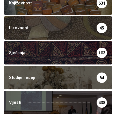
Književnost
631
Likovnost
45
Sjećanja
103
Studije i eseji
64
Vijesti
438