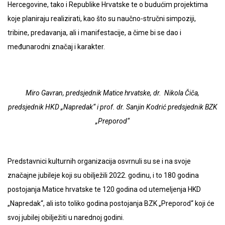
Hercegovine, tako i Republike Hrvatske te o budućim projektima
koje planiraju realizirati, kao što su naučno-stručni simpoziji,
tribine, predavanja, ali i manifestacije, a čime bi se dao i
međunarodni značaj i karakter.
Miro Gavran, predsjednik Matice hrvatske, dr. Nikola Čiča,
predsjednik HKD „Napredak“ i
prof. dr. Sanjin Kodrić predsjednik BZK
„Preporod“
Predstavnici kulturnih organizacija osvrnuli su se i na svoje
značajne jubileje koji su obilježili 2022. godinu, i to 180 godina
postojanja Matice hrvatske te 120 godina od utemeljenja HKD
„Napredak“, ali isto toliko godina postojanja BZK „Preporod“ koji će
svoj jubilej obilježiti u narednoj godini.