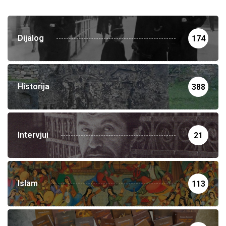
Dijalog
174
Historija
388
Intervjui
21
Islam
113