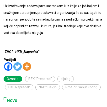
Uz izražavanje zadovoljstva sastankom i uz želje za još boljom i
snažnijom saradnjom, predstavnici organizacija će se sastajati i u
narednom periodu te se nadaju brojnim zajedničkim projektima, a
koji će doprinijeti razvoju kulture, jezika i tradicije koje ova društva
već dva desetljeća njeguju.
IZVOR:
HKD „Napredak“
Podijeli
Oznake:
BZK “Preporod”
dijalog
HKD Napredak
Nazif Salčin
Prof. dr. Sanjin Kodrić
NOVO