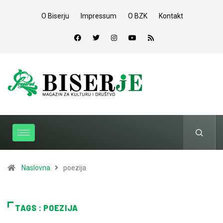
O Biserju
Impressum
O BZK
Kontakt
Naslovna
poezija
TAGS : POEZIJA