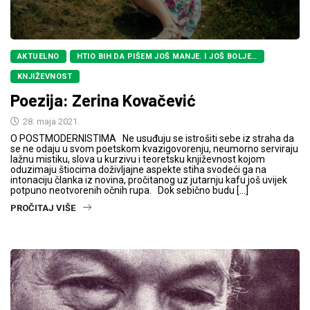
AKTUELNO
HTIO BIH DA PIŠEM JOŠ MANJE. I JOŠ BOLJE…
KNJIŽEVNOST
Poezija: Zerina Kovačević
28. maja 2021.
O POSTMODERNISTIMA Ne usuđuju se istrošiti sebe iz straha da
se ne odaju u svom poetskom kvazigovorenju, neumorno serviraju
lažnu mistiku, slova u kurzivu i teoretsku književnost kojom
oduzimaju štiocima doživljajne aspekte stiha svodeći ga na
intonaciju članka iz novina, pročitanog uz jutarnju kafu još uvijek
potpuno neotvorenih očnih rupa. Dok sebično budu […]
PROČITAJ VIŠE