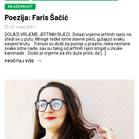
KNJIŽEVNOST
Poezija: Faris Šačić
21. maja 2021.
DOLAZI VRIJEME JEFTINIH RIJEČI Dolazi vrijeme jeftinih riječi, ne
štedi se u putu. Mnoge teške lome slavne pleći, gutajući svaku
savjest krutu. Trenuci su došli za pucnje u prazno, neka nestane
svake sitne nade, sav su talog od jeftinih riječi istopili u zvuke
kanonade. Došlo je vrijeme za što duže priče, da […]
PROČITAJ VIŠE