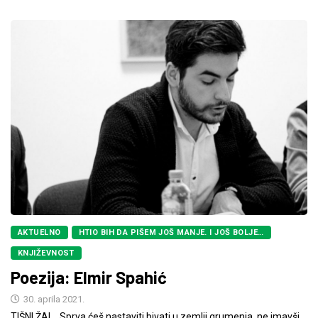
AKTUELNO
HTIO BIH DA PIŠEM JOŠ MANJE. I JOŠ BOLJE…
KNJIŽEVNOST
Poezija: Elmir Spahić
30. aprila 2021.
TIŠNI ŽAL Sprva ćeš nastaviti bivati u zemlji grumenja, ne imavši