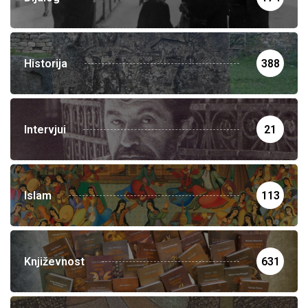
Historija
388
Intervjui
21
Islam
113
Književnost
631