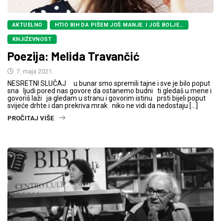
AKTUELNO
HTIO BIH DA PIŠEM JOŠ MANJE. I JOŠ BOLJE…
KNJIŽEVNOST
Poezija: Melida Travančić
7. maja 2021.
NESRETNI SLUČAJ u bunar smo spremili tajne i sve je bilo poput
sna ljudi pored nas govore da ostanemo budni ti gledaš u mene i
govoriš laži ja gledam u stranu i govorim istinu prsti bijeli poput
svijeće drhte i dan prekriva mrak niko ne vidi da nedostaju […]
PROČITAJ VIŠE