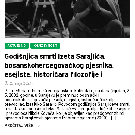
AKTUELNO
KNJIŽEVNOST
Godišnjica smrti Izeta Sarajlića,
bosanskohercegovačkog pjesnika,
esejiste, historičara filozofije i
2. maja 2021.
Po međunarodnom, Gregorijanskom kalendaru, na današnji dan, 2.
5. 2002. godine, u Sarajevu je preminuo bošnjački i
bosanskohercegovački pjesnik, esejista, historičar filozofije i
prevodilac, Izet Kiko Sarajlić. Povodom godišnjice Sarajlićeve smrti,
u nastavku donosimo tekst Sarajlićeva geografija duše bh. esejiste
i prevodioca Nikole Kovača, koji je objavljen kao predgovor zbirci
pjesama Sarajlićevih pjesama Izabrane pjesme (2000). […]
PROČITAJ VIŠE