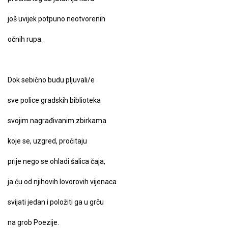
još uvijek potpuno neotvorenih
očnih rupa.
Dok sebično budu pljuvali/e
sve police gradskih biblioteka
svojim nagrađivanim zbirkama
koje se, uzgred, pročitaju
prije nego se ohladi šalica čaja,
ja ću od njihovih lovorovih vijenaca
svijati jedan i položiti ga u grču
na grob Poezije.