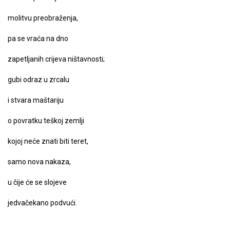
molitvu preobraženja,
pa se vraća na dno
zapetljanih crijeva ništavnosti;
gubi odraz u zrcalu
i stvara maštariju
o povratku teškoj zemlji
kojoj neće znati biti teret,
samo nova nakaza,
u čije će se slojeve
jedvačekano podvući.