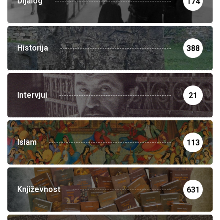
Dijalog
174
Historija
388
Intervjui
21
Islam
113
Književnost
631