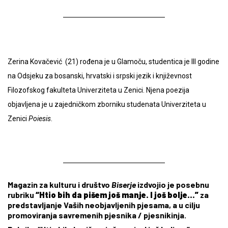
Zerina Kovačević (21) rođena je u Glamoču, studentica je III godine
na Odsjeku za bosanski, hrvatski i srpski jezik i književnost
Filozofskog fakulteta Univerziteta u Zenici. Njena poezija
objavljena je u zajedničkom zborniku studenata Univerziteta u
Zenici
Poiesis
.
Magazin za kulturu i društvo
Biserje
izdvojio je posebnu
rubriku
“Htio bih da pišem još manje. I još bolje…”
za
predstavljanje Vaših neobjavljenih pjesama, a u cilju
promoviranja savremenih pjesnika / pjesnikinja.