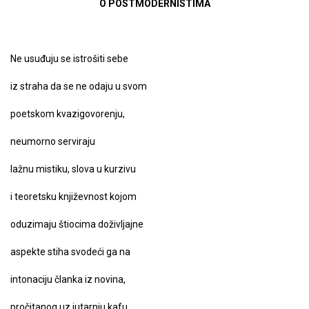
O POSTMODERNISTIMA
Ne usuđuju se istrošiti sebe
iz straha da se ne odaju u svom
poetskom kvazigovorenju,
neumorno serviraju
lažnu mistiku, slova u kurzivu
i teoretsku književnost kojom
oduzimaju štiocima doživljajne
aspekte stiha svodeći ga na
intonaciju članka iz novina,
pročitanog uz jutarnju kafu