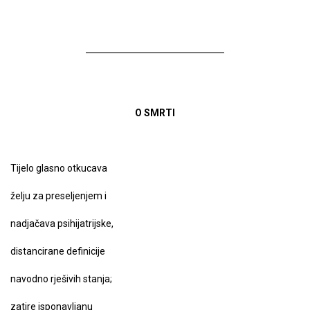
O SMRTI
Tijelo glasno otkucava
želju za preseljenjem i
nadjačava psihijatrijske,
distancirane definicije
navodno rješivih stanja;
zatire isponavljanu