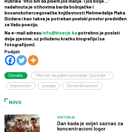
Rubrika “Htio bih da pišem još manje. I još bolje…”
nadahnuta je stihovima barda bošnjačke i
bosanskohercegovačke književnosti Mehmedalije Maka
Dizdara i kao takva je potreban
poetski prostor
predviđen
za Vašu poeziju.
Na e-mail adresu
info@biserje.ba
potrebno je poslati
dvije pjesme, uz priloženu kratku biografiju (sa
fotografijom).
Podijeli
Oznake:
"Htio bih da pišem još manje. I još bolje..."
književnost
poezija
Zerina Kovačević
NOVO
HISTORIJA
Dan kada je svijet saznao za
koncentracioni logor