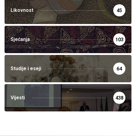
Likovnost
45
Sjećanja
103
Studije i eseji
64
Vijesti
438