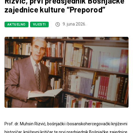
Rizvić, prvi predsjednik Bošnjačke
zajednice kulture “Preporod”
9. juna 2026.
AKTUELNO
VIJESTI
Prof. dr. Muhsin Rizvić, bošnjački i bosanskohercegovački književni
historičar, književni kritičar te prvi predsjednik Bošnjačke zajednice