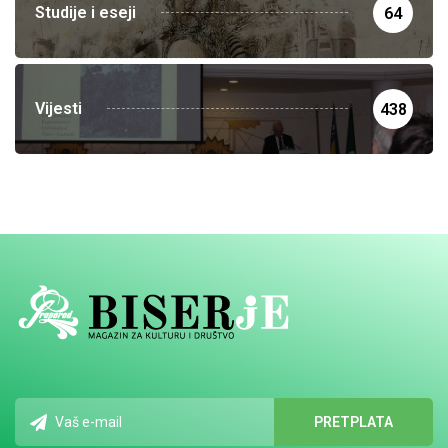
Studije i eseji
64
Vijesti
438