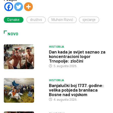
Oznake:
društvo
Muhsin Rizvić
sjećanje
NOVO
HISTORIJA
Dan kada je svijet saznao za
koncentracioni logor
Trnopolje: zločini
5. augusta 2026.
HISTORIJA
Banjalučki boj 1737. godine:
velika pobjeda branilaca
Bosne nad vojskom
4. augusta 2026.