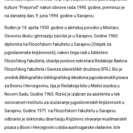
kulture “Preporod” nakon obnove rada 1990. godine, preminuo je
na današnji dan, 9. juna 1994. godine u Sarajevu.
Rođen je 14. aprila 1930. godine u alimskoj porodici u Mostaru.
Osnovnu školu i gimnaziju završio je u Sarajevu. Godine 1960.
diplomira na Filozofskom fakultetu u Sarajevu (Odsjek za
jugoslavenske književnosti), nakon čega radi u biblioteci
Filozofskog fakulteta, obavlja poslove sekretara Redakcije
Radova
Filozofskog fakulteta i Saveza slavističkih društava SFRJ. Bio je
urednik
Bibliografsko-bibliografskog leksikona jugoslavenskih pisaca
za Bosnu i Hercegovinu, čija je Redakcija bila u Matici srpskoj u
Novom Sadu. Godine 1965. Rizvić je izabran za asistenta u tek
osnovanom Institutu za izučavanje jugoslovenskih književnosti u
Sarajevu. Godine 1971. na Filozofskom fakultetu u Sarajevu
odbranio je doktorsku disertaciju
Književno stvaranje muslimanskih
pisaca u Bosni i Hercegovini u doba austrougarske vladavine
. Iste