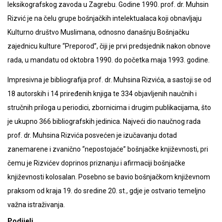
leksikografskog zavoda u Zagrebu. Godine 1990. prof. dr. Muhsin
Rizvić je na čelu grupe bošnjačkih intelektualaca koji obnavljaju
Kulturno društvo Muslimana, odnosno današnju Bošnjačku
zajednicu kulture “Preporod”, čiji je prvi predsjednik nakon obnove
rada, u mandatu od oktobra 1990. do početka maja 1993. godine.
Impresivna je bibliografija prof. dr. Muhsina Rizvića, a sastoji se od
18 autorskih i 14 priređenih knjiga te 334 objavljenih naučnih i
stručnih priloga u periodici, zbornicima i drugim publikacijama, što
je ukupno 366 bibliografskih jedinica. Najveći dio naučnog rada
prof. dr. Muhsina Rizvića posvećen je izučavanju dotad
zanemarene i zvanično “nepostojaće” bošnjačke književnosti, pri
čemu je Rizvićev doprinos priznanju i afirmaciji bošnjačke
književnosti kolosalan. Posebno se bavio bošnjačkom književnom
praksom od kraja 19. do sredine 20. st., gdje je ostvario temeljno
važna istraživanja.
Podijeli