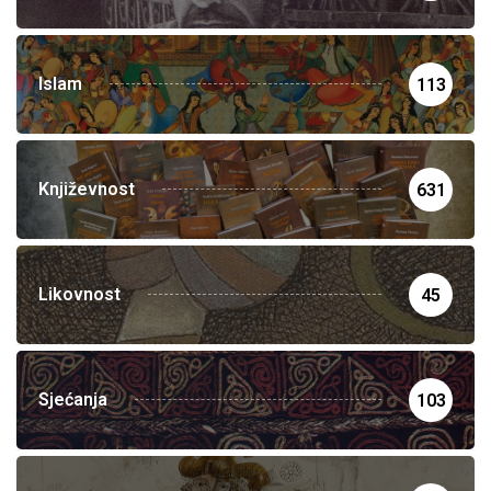
Islam
113
Književnost
631
Likovnost
45
Sjećanja
103