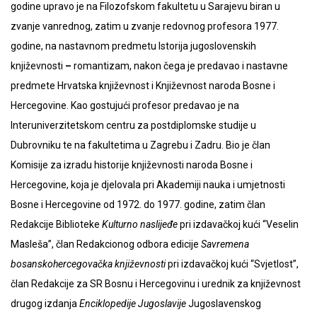
godine upravo je na Filozofskom fakultetu u Sarajevu biran u
zvanje vanrednog, zatim u zvanje redovnog profesora 1977.
godine, na nastavnom predmetu Istorija jugoslovenskih
književnosti
–
romantizam, nakon čega je predavao i nastavne
predmete Hrvatska književnost i Književnost naroda Bosne i
Hercegovine. Kao gostujući profesor predavao je na
Interuniverzitetskom centru za postdiplomske studije u
Dubrovniku te na fakultetima u Zagrebu i Zadru. Bio je član
Komisije za izradu historije književnosti naroda Bosne i
Hercegovine, koja je djelovala pri Akademiji nauka i umjetnosti
Bosne i Hercegovine od 1972. do 1977. godine, zatim član
Redakcije Biblioteke
Kulturno naslijeđe
pri izdavačkoj kući “Veselin
Masleša”, član Redakcionog odbora edicije
Savremena
bosanskohercegovačka književnosti
pri izdavačkoj kući “Svjetlost”,
član Redakcije za SR Bosnu i Hercegovinu i urednik za književnost
drugog izdanja
Enciklopedije Jugoslavije
Jugoslavenskog