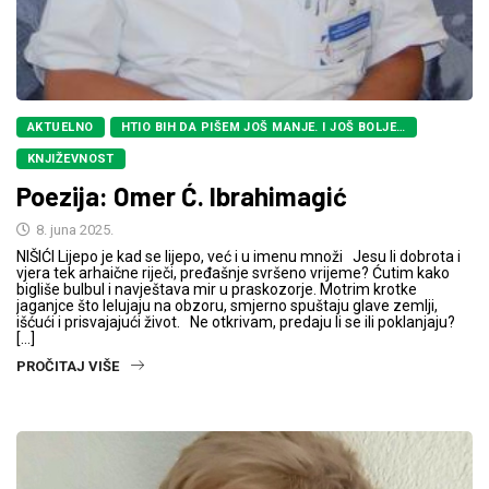
AKTUELNO
HTIO BIH DA PIŠEM JOŠ MANJE. I JOŠ BOLJE…
KNJIŽEVNOST
Poezija: Omer Ć. Ibrahimagić
8. juna 2025.
NIŠIĆI Lijepo je kad se lijepo, već i u imenu množi Jesu li dobrota i
vjera tek arhaične riječi, pređašnje svršeno vrijeme? Ćutim kako
bigliše bulbul i navještava mir u praskozorje. Motrim krotke
jaganjce što lelujaju na obzoru, smjerno spuštaju glave zemlji,
išćući i prisvajajući život. Ne otkrivam, predaju li se ili poklanjaju?
[…]
PROČITAJ VIŠE