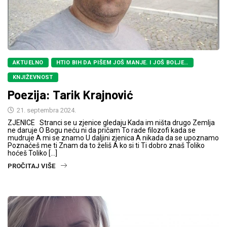
AKTUELNO
HTIO BIH DA PIŠEM JOŠ MANJE. I JOŠ BOLJE…
KNJIŽEVNOST
Poezija: Tarik Krajnović
21. septembra 2024.
ZJENICE Stranci se u zjenice gledaju Kada im ništa drugo Zemlja
ne daruje O Bogu neću ni da pričam To rade filozofi kada se
mudruje A mi se znamo U daljini zjenica A nikada da se upoznamo
Poznaćeš me ti Znam da to želiš A ko si ti Ti dobro znaš Toliko
hoćeš Toliko […]
PROČITAJ VIŠE