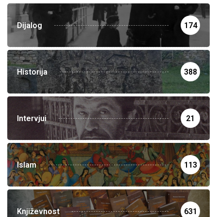
Dijalog
174
Historija
388
Intervjui
21
Islam
113
Književnost
631