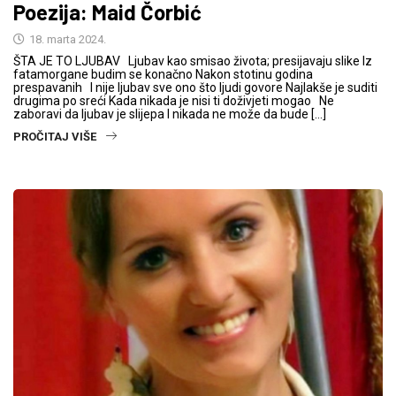
Poezija: Maid Čorbić
18. marta 2024.
ŠTA JE TO LJUBAV Ljubav kao smisao života; presijavaju slike Iz
fatamorgane budim se konačno Nakon stotinu godina
prespavanih I nije ljubav sve ono što ljudi govore Najlakše je suditi
drugima po sreći Kada nikada je nisi ti doživjeti mogao Ne
zaboravi da ljubav je slijepa I nikada ne može da bude […]
PROČITAJ VIŠE