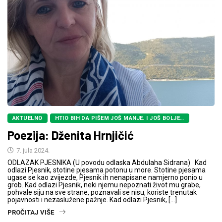
AKTUELNO
HTIO BIH DA PIŠEM JOŠ MANJE. I JOŠ BOLJE…
Poezija: Dženita Hrnjičić
7. jula 2024.
ODLAZAK PJESNIKA (U povodu odlaska Abdulaha Sidrana) Kad
odlazi Pjesnik, stotine pjesama potonu u more. Stotine pjesama
ugase se kao zvijezde, Pjesnik ih nenapisane namjerno ponio u
grob. Kad odlazi Pjesnik, neki njemu nepoznati život mu grabe,
pohvale siju na sve strane, poznavali se nisu, koriste trenutak
pojavnosti i nezaslužene pažnje. Kad odlazi Pjesnik, […]
PROČITAJ VIŠE