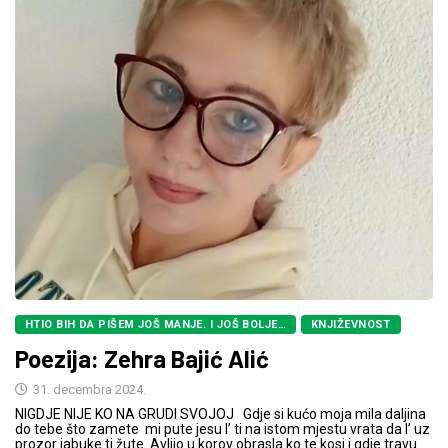
HTIO BIH DA PIŠEM JOŠ MANJE. I JOŠ BOLJE…
KNJIŽEVNOST
Poezija: Zehra Bajić Alić
31. decembra 2024.
NIGDJE NIJE KO NA GRUDI SVOJOJ Gdje si kućo moja mila daljina
do tebe što zamete mi pute jesu l’ ti na istom mjestu vrata da l’ uz
prozor jabuke ti žute. Avlijo u korov obrasla ko te kosi i gdje travu