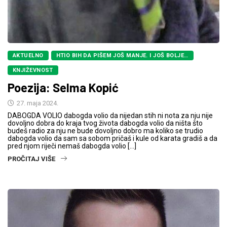
AKTUELNO
HTIO BIH DA PIŠEM JOŠ MANJE. I JOŠ BOLJE…
KNJIŽEVNOST
Poezija: Selma Kopić
27. maja 2024.
DABOGDA VOLIO dabogda volio da nijedan stih ni nota za nju nije
dovoljno dobra do kraja tvog života dabogda volio da ništa što
budeš radio za nju ne bude dovoljno dobro ma koliko se trudio
dabogda volio da sam sa sobom pričaš i kule od karata gradiš a da
pred njom riječi nemaš dabogda volio […]
PROČITAJ VIŠE