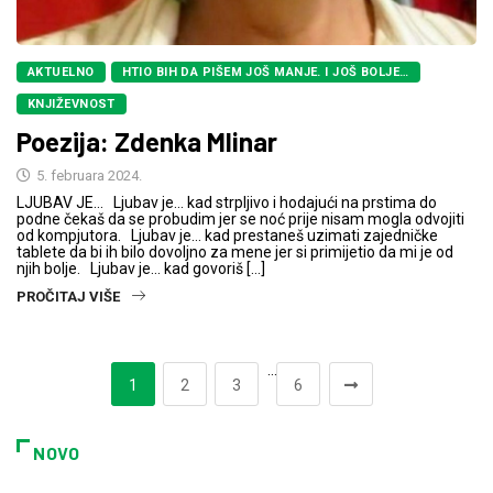
AKTUELNO
HTIO BIH DA PIŠEM JOŠ MANJE. I JOŠ BOLJE…
KNJIŽEVNOST
Poezija: Zdenka Mlinar
5. februara 2024.
LJUBAV JE… Ljubav je… kad strpljivo i hodajući na prstima do
podne čekaš da se probudim jer se noć prije nisam mogla odvojiti
od kompjutora. Ljubav je… kad prestaneš uzimati zajedničke
tablete da bi ih bilo dovoljno za mene jer si primijetio da mi je od
njih bolje. Ljubav je… kad govoriš […]
PROČITAJ VIŠE
…
1
2
3
6
NOVO