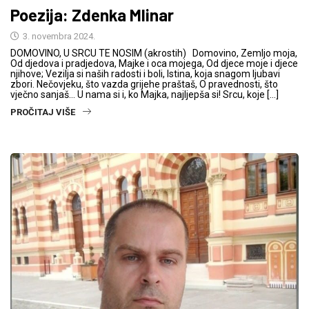
Poezija: Zdenka Mlinar
3. novembra 2024.
DOMOVINO, U SRCU TE NOSIM (akrostih) Domovino, Zemljo moja,
Od djedova i pradjedova, Majke i oca mojega, Od djece moje i djece
njihove; Vezilja si naših radosti i boli, Istina, koja snagom ljubavi
zbori. Nečovjeku, što vazda grijehe praštaš, O pravednosti, što
vječno sanjaš… U nama si i, ko Majka, najljepša si! Srcu, koje […]
PROČITAJ VIŠE