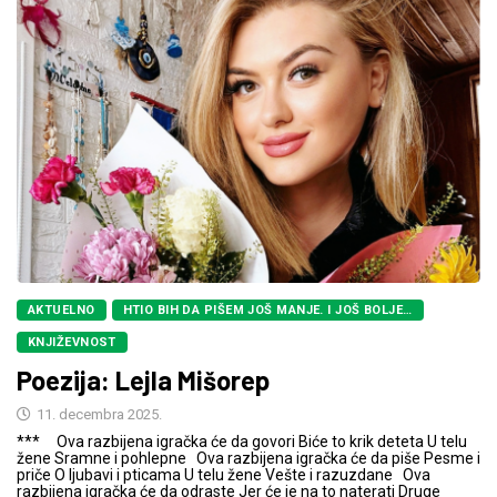
AKTUELNO
HTIO BIH DA PIŠEM JOŠ MANJE. I JOŠ BOLJE…
KNJIŽEVNOST
Poezija: Lejla Mišorep
11. decembra 2025.
*** Ova razbijena igračka će da govori Biće to krik deteta U telu
žene Sramne i pohlepne Ova razbijena igračka će da piše Pesme i
priče O ljubavi i pticama U telu žene Vešte i razuzdane Ova
razbijena igračka će da odraste Jer će je na to naterati Druge