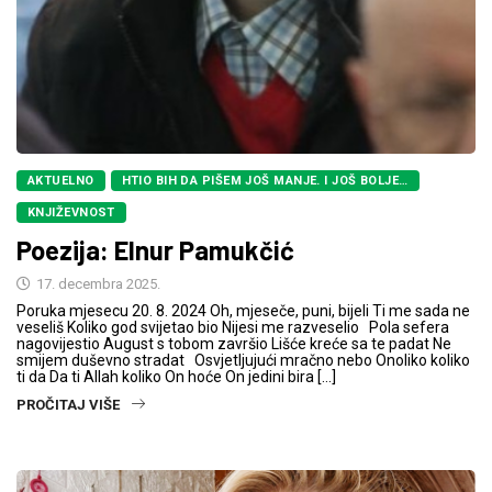
AKTUELNO
HTIO BIH DA PIŠEM JOŠ MANJE. I JOŠ BOLJE…
KNJIŽEVNOST
Poezija: Elnur Pamukčić
17. decembra 2025.
Poruka mjesecu 20. 8. 2024 Oh, mjeseče, puni, bijeli Ti me sada ne
veseliš Koliko god svijetao bio Nijesi me razveselio Pola sefera
nagovijestio August s tobom završio Lišće kreće sa te padat Ne
smijem duševno stradat Osvjetljujući mračno nebo Onoliko koliko
ti da Da ti Allah koliko On hoće On jedini bira […]
PROČITAJ VIŠE