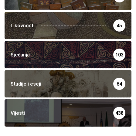
Likovnost
45
Sjećanja
103
Studije i eseji
64
Vijesti
438