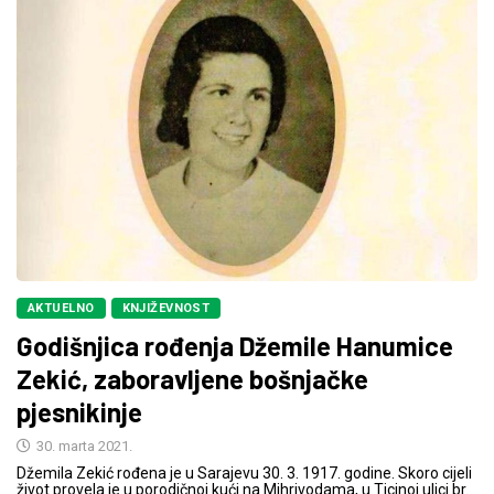
AKTUELNO
KNJIŽEVNOST
Godišnjica rođenja Džemile Hanumice
Zekić, zaboravljene bošnjačke
pjesnikinje
30. marta 2021.
Džemila Zekić rođena je u Sarajevu 30. 3. 1917. godine. Skoro cijeli
život provela je u porodičnoj kući na Mihrivodama, u Ticinoj ulici br.