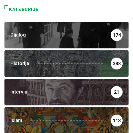
KATEGORIJE
Dijalog
174
Historija
388
Intervjui
21
Islam
113