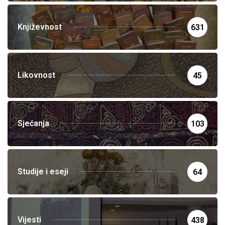
Književnost
631
Likovnost
45
Sjećanja
103
Studije i eseji
64
Vijesti
438