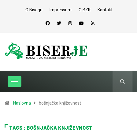
O Biserju
Impressum
O BZK
Kontakt
Naslovna
bošnjačka književnost
TAGS : BOŠNJAČKA KNJIŽEVNOST