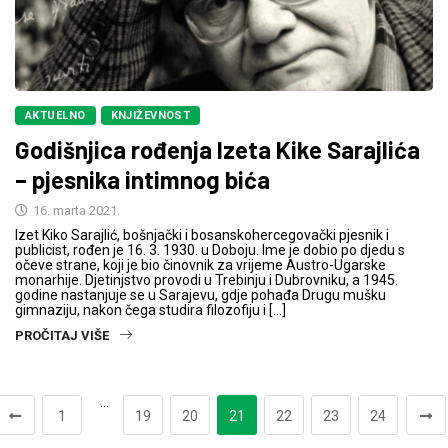
AKTUELNO
KNJIŽEVNOST
Godišnjica rođenja Izeta Kike Sarajlića
– pjesnika intimnog bića
16. marta 2021.
Izet Kiko Sarajlić, bošnjački i bosanskohercegovački pjesnik i
publicist, rođen je 16. 3. 1930. u Doboju. Ime je dobio po djedu s
očeve strane, koji je bio činovnik za vrijeme Austro-Ugarske
monarhije. Djetinjstvo provodi u Trebinju i Dubrovniku, a 1945.
godine nastanjuje se u Sarajevu, gdje pohađa Drugu mušku
gimnaziju, nakon čega studira filozofiju i […]
PROČITAJ VIŠE
…
1
19
20
21
22
23
24