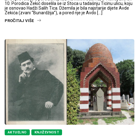
10. Porodica Zekić doselila se iz Stoca u tadašnju Ticinu ulicu, koju
je osnovao Hadži Salih Tica. Džemila je bila najstarije dijete Avde
Zekića (zvani “Bunardžija”), a pored nje je Avdo […]
PROČITAJ VIŠE
AKTUELNO
KNJIŽEVNOST