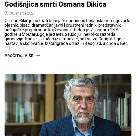
Godišnjica smrti Osmana Đikića
30. marta 2021.
Osman Đikić je poznati bošnjački, odnosno bosanskohercegovački
pjesnik, pisac, dramatičar, javni i društveni radnik, predstavnik
bošnjačke preporodne književnosti. Rođen je 7. januara 1879.
godine u Mostaru, gdje je završio ruždiju i nekoliko razreda
gimnazije. Kad je isključen iz gimnazije, seli se za Carigrad, gdje
nastavlja školovanje. Iz Carigrada odlazi u Beograd, a onda u Beč,
[…]
PROČITAJ VIŠE