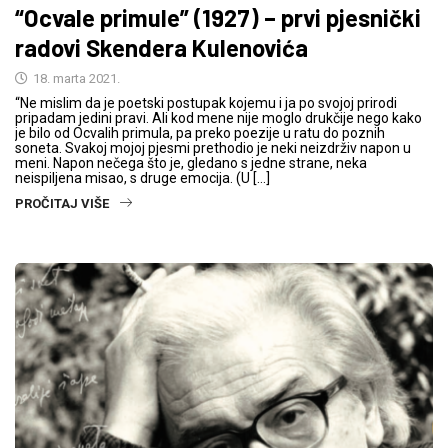
“Ocvale primule” (1927) – prvi pjesnički
radovi Skendera Kulenovića
18. marta 2021.
“Ne mislim da je poetski postupak kojemu i ja po svojoj prirodi
pripadam jedini pravi. Ali kod mene nije moglo drukčije nego kako
je bilo od Ocvalih primula, pa preko poezije u ratu do poznih
soneta. Svakoj mojoj pjesmi prethodio je neki neizdrživ napon u
meni. Napon nečega što je, gledano s jedne strane, neka
neispiljena misao, s druge emocija. (U […]
PROČITAJ VIŠE