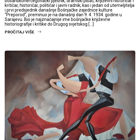
bosanskohercegovački pjesnik, dramski pisac, književni historičar i
kritičar, historičar, političar i javni radnik, kao i jedan od utemeljitelja
i prvi predsjednik današnje Bošnjačke zajednice kulture
“Preporod”, preminuo je na današnji dan 9. 4. 1934. godine u
Sarajevu. Bio je najznačajnije ime bošnjačke književne
historiografije i kritike do Drugog svjetskog […]
PROČITAJ VIŠE