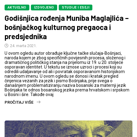
AKTUELNO
IZDVOJENO
STUDIJE I ESEJI
Godišnjica rođenja Muniba Maglajlića –
bošnjačkog kulturnog pregaoca i
predsjednika
24. marta 2021.
U ovom ogledu autor obrađuje ključne tačke slučaja-Bošnjaci,
naroda kojem je zbog specifičnih povijesnih procesa, složenog i
dramatičnog političkog stanja na prijelomu iz 19. u 20. stoljeće
osporavan identitet. U tekstu se iznose uzroci i procesi koji su
odredili udaljavanje od ali i povratak osporavanom historijskom
narodnom imenu. U ovom ogledu se donosi i kratak pregled
činjenica vezanih za jezik i pismo Bošnjaka, prije svega o
današnjem problematiziranju naziva bosanski za maternji jezik
Bošnjaka te odnos bosanskog jezika prema hrvatskom i srpskom
u Bosni i šire. Takođe ovaj
PROČITAJ VIŠE