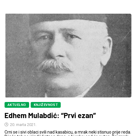
AKTUELNO
KNJIŽEVNOST
Edhem Mulabdić: “Prvi ezan”
20. marta 2021.
Crni se i sivi oblaci svili nad kasabicu, a mrak neki stisnuo prije reda.