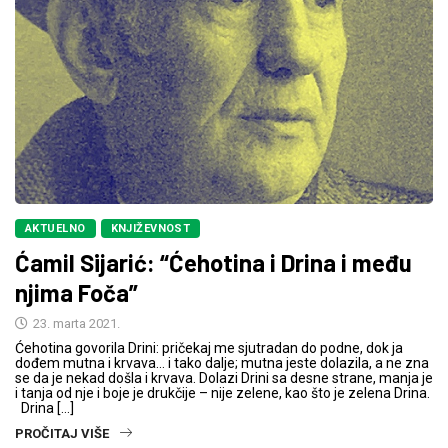
AKTUELNO
KNJIŽEVNOST
Ćamil Sijarić: “Ćehotina i Drina i među
njima Foča”
23. marta 2021.
Ćehotina govorila Drini: pričekaj me sjutradan do podne, dok ja
dođem mutna i krvava… i tako dalje; mutna jeste dolazila, a ne zna
se da je nekad došla i krvava. Dolazi Drini sa desne strane, manja je
i tanja od nje i boje je drukčije – nije zelene, kao što je zelena Drina.
Drina […]
PROČITAJ VIŠE