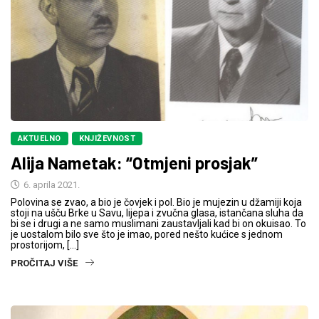
AKTUELNO
KNJIŽEVNOST
Alija Nametak: “Otmjeni prosjak”
6. aprila 2021.
Polovina se zvao, a bio je čovjek i pol. Bio je mujezin u džamiji koja
stoji na ušču Brke u Savu, lijepa i zvučna glasa, istančana sluha da
bi se i drugi a ne samo muslimani zaustavljali kad bi on okuisao. To
je uostalom bilo sve što je imao, pored nešto kućice s jednom
prostorijom, […]
PROČITAJ VIŠE