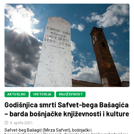
AKTUELNO
HISTORIJA
KNJIŽEVNOST
Godišnjica smrti Safvet-bega Bašagića
– barda bošnjačke književnosti i kulture
9. aprila 2021.
Safvet-beg Bašagić (Mirza Safvet), bošnjački i