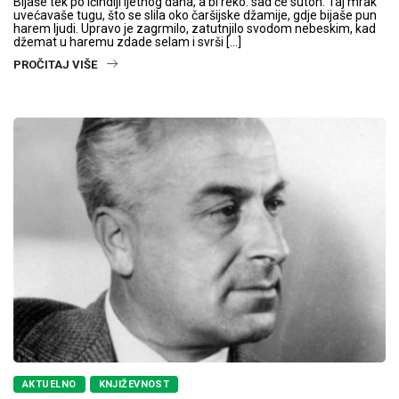
Bijaše tek po ićindiji ljetnog dana, a bi reko: sad će suton. Taj mrak
uvećavaše tugu, što se slila oko čaršijske džamije, gdje bijaše pun
harem ljudi. Upravo je zagrmilo, zatutnjilo svodom nebeskim, kad
džemat u haremu zdade selam i svrši […]
PROČITAJ VIŠE
AKTUELNO
KNJIŽEVNOST