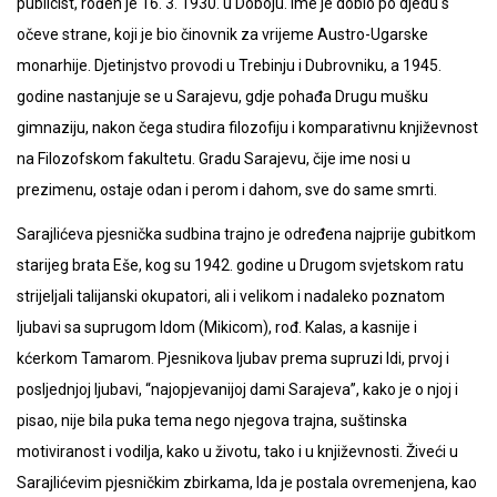
publicist, rođen je 16. 3. 1930. u Doboju. Ime je dobio po djedu s
očeve strane, koji je bio činovnik za vrijeme Austro-Ugarske
monarhije. Djetinjstvo provodi u Trebinju i Dubrovniku, a 1945.
godine nastanjuje se u Sarajevu, gdje pohađa Drugu mušku
gimnaziju, nakon čega studira filozofiju i komparativnu književnost
na Filozofskom fakultetu. Gradu Sarajevu, čije ime nosi u
prezimenu, ostaje odan i perom i dahom, sve do same smrti.
Sarajlićeva pjesnička sudbina trajno je određena najprije gubitkom
starijeg brata Eše, kog su 1942. godine u Drugom svjetskom ratu
strijeljali talijanski okupatori, ali i velikom i nadaleko poznatom
ljubavi sa suprugom Idom (Mikicom), rođ. Kalas, a kasnije i
kćerkom Tamarom. Pjesnikova ljubav prema supruzi Idi, prvoj i
posljednjoj ljubavi, “najopjevanijoj dami Sarajeva”, kako je o njoj i
pisao, nije bila puka tema nego njegova trajna, suštinska
motiviranost i vodilja, kako u životu, tako i u književnosti. Živeći u
Sarajlićevim pjesničkim zbirkama, Ida je postala ovremenjena, kao