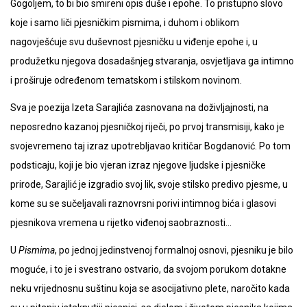
Gogoljem, to bi bio smireni opis duše i epohe. To pristupno slovo
koje i samo liči pjesničkim pismima, i duhom i oblikom
nagovješćuje svu duševnost pjesničku u viđenje epohe i, u
produžetku njegova dosadašnjeg stvaranja, osvjetljava ga intimno
i proširuje određenom tematskom i stilskom novinom.
Sva je poezija Izeta Sarajlića zasnovana na doživljajnosti, na
neposredno kazanoj pjesničkoj riječi, po prvoj transmisiji, kako je
svojevremeno taj izraz upotrebljavao kritičar Bogdanović. Po tom
podsticaju, koji je bio vjeran izraz njegove ljudske i pjesničke
prirode, Sarajlić je izgradio svoj lik, svoje stilsko predivo pjesme, u
kome su se sučeljavali raznovrsni porivi intimnog bića i glasovi
pjesnikova vremena u rijetko viđenoj saobraznosti…
U
Pismima
, po jednoj jedinstvenoj formalnoj osnovi, pjesniku je bilo
moguće, i to je i svestrano ostvario, da svojom porukom dotakne
neku vrijednosnu suštinu koja se asocijativno plete, naročito kada