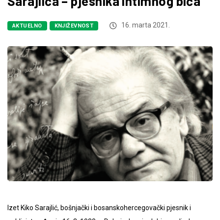
Sarajlića – pjesnika intimnog bića
16. marta 2021.
AKTUELNO
KNJIŽEVNOST
Izet Kiko Sarajlić, bošnjački i bosanskohercegovački pjesnik i