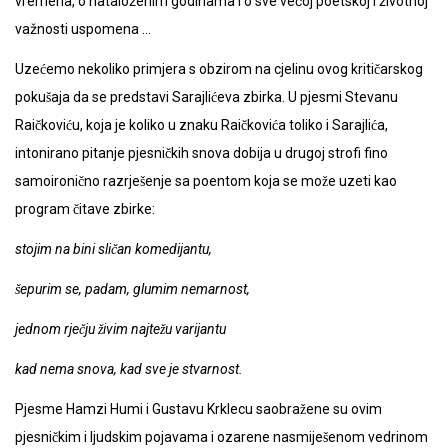
vremena, o nataloženim godinama i o sve većoj poetskoj i životnoj
važnosti uspomena …
Uzećemo nekoliko primjera s obzirom na cjelinu ovog kritičarskog
pokušaja da se predstavi Sarajlićeva zbirka. U pjesmi Stevanu
Raičkoviću, koja je koliko u znaku Raičkovića toliko i Sarajlića,
intonirano pitanje pjesničkih snova dobija u drugoj strofi fino
samoironično razrješenje sa poentom koja se može uzeti kao
program čitave zbirke:
stojim na bini sličan komedijantu,
šepurim se, padam, glumim nemarnost,
jednom rječju živim najtežu varijantu
kad nema snova, kad sve je stvarnost.
Pjesme Hamzi Humi i Gustavu Krklecu saobražene su ovim
pjesničkim i ljudskim pojavama i ozarene nasmiješenom vedrinom