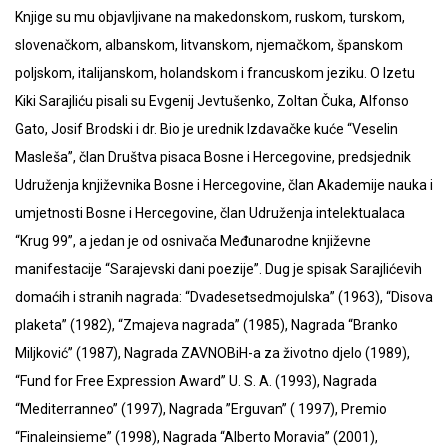
Knjige su mu objavljivane na makedonskom, ruskom, turskom,
slovenačkom, albanskom, litvanskom, njemačkom, španskom
poljskom, italijanskom, holandskom i francuskom jeziku. O Izetu
Kiki Sarajliću pisali su Evgenij Jevtušenko, Zoltan Čuka, Alfonso
Gato, Josif Brodski i dr. Bio je urednik Izdavačke kuće “Veselin
Masleša”, član Društva pisaca Bosne i Hercegovine, predsjednik
Udruženja književnika Bosne i Hercegovine, član Akademije nauka i
umjetnosti Bosne i Hercegovine, član Udruženja intelektualaca
“Krug 99”, a jedan je od osnivača Međunarodne književne
manifestacije “Sarajevski dani poezije”. Dug je spisak Sarajlićevih
domaćih i stranih nagrada: “Dvadesetsedmojulska” (1963), “Disova
plaketa” (1982), “Zmajeva nagrada” (1985), Nagrada “Branko
Miljković” (1987), Nagrada ZAVNOBiH-a za životno djelo (1989),
“Fund for Free Expression Award” U. S. A. (1993), Nagrada
“Mediterranneo” (1997), Nagrada ”Erguvan” ( 1997), Premio
“Finaleinsieme” (1998), Nagrada “Alberto Moravia” (2001),