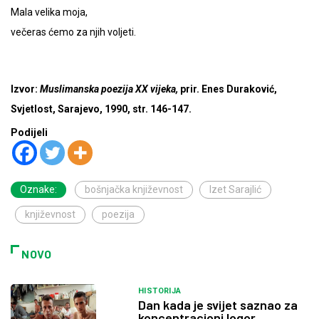
Mala velika moja,
večeras ćemo za njih voljeti.
Izvor:
Muslimanska poezija XX vijeka,
prir. Enes Duraković,
Svjetlost, Sarajevo, 1990, str. 146-147.
Podijeli
Oznake:
bošnjačka književnost
Izet Sarajlić
književnost
poezija
NOVO
HISTORIJA
Dan kada je svijet saznao za
koncentracioni logor