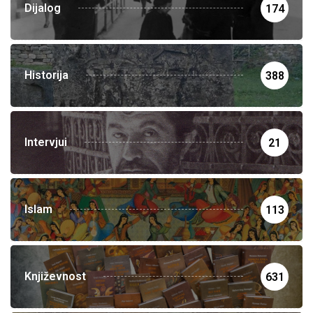
Dijalog
174
Historija
388
Intervjui
21
Islam
113
Književnost
631