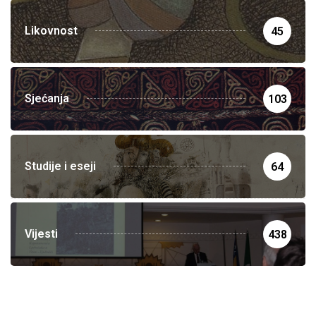
Likovnost
45
Sjećanja
103
Studije i eseji
64
Vijesti
438