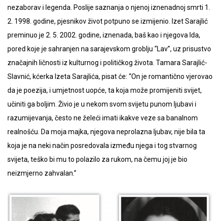
nezaborav i legenda. Poslije saznanja o njenoj iznenadnoj smrti 1.
2. 1998. godine, pjesnikov život potpuno se izmijenio. Izet Sarajlić
preminuo je 2. 5. 2002. godine, iznenada, baš kao i njegova Ida,
pored koje je sahranjen na sarajevskom groblju “Lav”, uz prisustvo
značajnih ličnosti iz kulturnog i političkog života. Tamara Sarajlić-
Slavnić, kćerka Izeta Sarajlića, pisat će: “On je romantično vjerovao
da je poezija, i umjetnost uopće, ta koja može promijeniti svijet,
učiniti ga boljim. Živio je u nekom svom svijetu punom ljubavi i
razumijevanja, često ne želeći imati ikakve veze sa banalnom
realnošću. Da moja majka, njegova neprolazna ljubav, nije bila ta
koja je na neki način posredovala između njega i tog stvarnog
svijeta, teško bi mu to polazilo za rukom, na čemu joj je bio
neizmjerno zahvalan.”