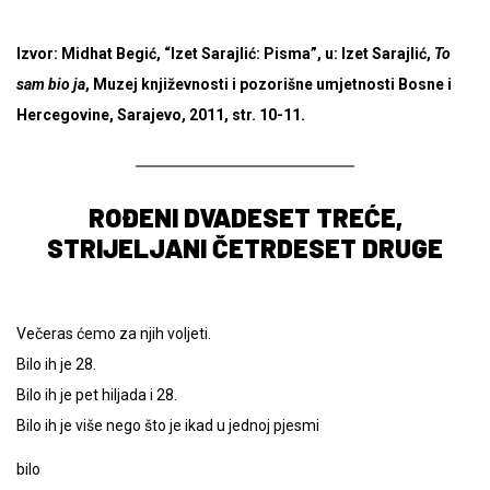
Izvor: Midhat Begić, “Izet Sarajlić: Pisma”, u: Izet Sarajlić,
To
sam bio ja
, Muzej književnosti i pozorišne umjetnosti Bosne i
Hercegovine, Sarajevo, 2011, str. 10-11.
ROĐENI DVADESET TREĆE,
STRIJELJANI ČETRDESET DRUGE
Večeras ćemo za njih voljeti.
Bilo ih je 28.
Bilo ih je pet hiljada i 28.
Bilo ih je više nego što je ikad u jednoj pjesmi
bilo