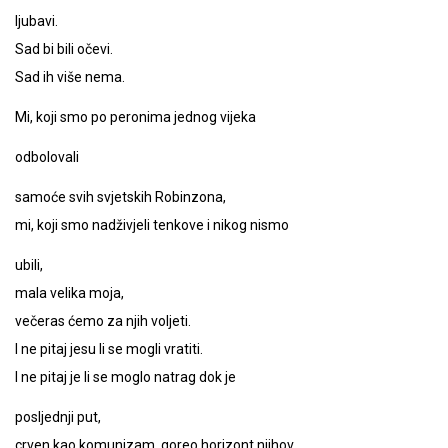
ljubavi.
Sad bi bili očevi.
Sad ih više nema.
Mi, koji smo po peronima jednog vijeka
odbolovali
samoće svih svjetskih Robinzona,
mi, koji smo nadživjeli tenkove i nikog nismo
ubili,
mala velika moja,
večeras ćemo za njih voljeti.
I ne pitaj jesu li se mogli vratiti.
I ne pitaj je li se moglo natrag dok je
posljednji put,
crven kao komunizam, goreo horizont njihov