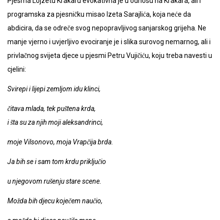
Pjesma Lojzetu Krakaru evokativna je u odnosu na Krakara, ali i
programska za pjesničku misao Izeta Sarajlića, koja neće da
abdicira, da se odreče svog nepopravljivog sanjarskog grijeha. Ne
manje vjerno i uvjerljivo evociranje je i slika surovog nemarnog, ali i
privlačnog svijeta djece u pjesmi Petru Vujičiću, koju treba navesti u
cjelini:
Svirepi i lijepi zemljom idu klinci,
čitava mlada, tek puštena krda,
i šta su za njih moji aleksandrinci,
moje Vilsonovo, moja Vrapčija brda.
Ja bih se i sam tom krdu priključio
u njegovom rušenju stare scene.
Možda bih djecu koječem naučio,