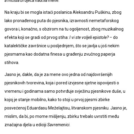
a možda bi djeca naučila mene.
Na kraju bi se mogla istaći poslanica Aleksandru Puškinu, zbog
lako pronađenog puta do pjesnika, izravnosti nemetaforskog
govora i, konačno, s obzirom na tu ogoljenost, zbog muzikalnog
efekta koji se gradi od prvog stiha:
I vi ste voljeli epistole?
– do
katalektičke završnice u posljednjem, što se javlja u još nekim
pjesmama kao dodatna finesa u građenju zvučnog paperja
stihova.
Jasno je, dakle, da je za mene ovo jedna od najdovršenijih
pjesnikovih tvorevina, koja i pored izvjesne sjetne ispovijesti o
vremenu i godinama samo potvrđuje svježinu pjesnikove duše, u
kojoj je stanje mobilno, kako to stoji u prvoj pjesmi zbirke
posvećenoj Eduardasu Meželajtisu, litvanskom pjesniku. Jasno je,
mislim, da bi, po mome mišljenju, zbirku trebalo uvrstiti među
značajna djela u ediciji
Savremenici
.