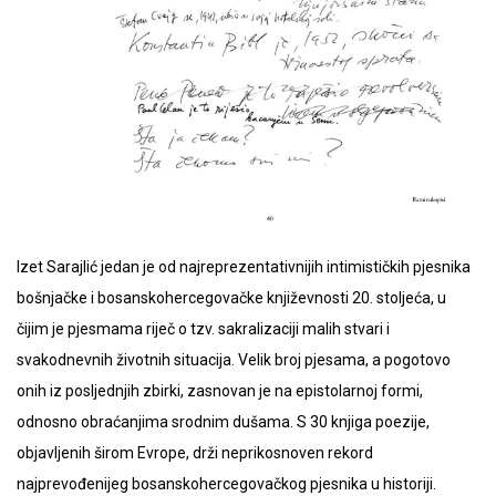
Izet Sarajlić jedan je od najreprezentativnijih intimističkih pjesnika
bošnjačke i bosanskohercegovačke književnosti 20. stoljeća, u
čijim je pjesmama riječ o tzv. sakralizaciji malih stvari i
svakodnevnih životnih situacija. Velik broj pjesama, a pogotovo
onih iz posljednjih zbirki, zasnovan je na epistolarnoj formi,
odnosno obraćanjima srodnim dušama. S 30 knjiga poezije,
objavljenih širom Evrope, drži neprikosnoven rekord
najprevođenijeg bosanskohercegovačkog pjesnika u historiji.