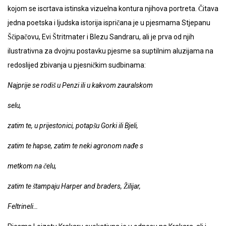
kojom se iscrtava istinska vizuelna kontura njihova portreta. Čitava
jedna poetska i ljudska istorija ispričana je u pjesmama Stjepanu
Ščipačovu, Evi Štritmater i Blezu Sandraru, ali je prva od njih
ilustrativna za dvojnu postavku pjesme sa suptilnim aluzijama na
redoslijed zbivanja u pjesničkim sudbinama:
Najprije se rodiš u Penzi ili u kakvom zauralskom
selu,
zatim te, u prijestonici, potapšu Gorki ili Bjeli,
zatim te hapse, zatim te neki agronom nađe s
metkom na čelu,
zatim te štampaju Harper and braders, Žilijar,
Feltrineli…