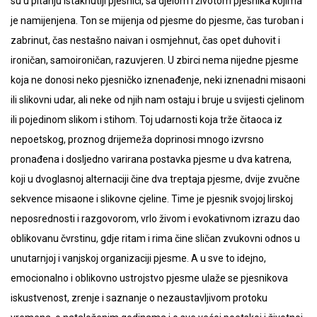
su u pitanju istaknutiji pjesnici, sa djelom i životom pjesnika kojima
je namijenjena. Ton se mijenja od pjesme do pjesme, čas turoban i
zabrinut, čas nestašno naivan i osmjehnut, čas opet duhovit i
ironičan, samoironičan, razuvjeren. U zbirci nema nijedne pjesme
koja ne donosi neko pjesničko iznenađenje, neki iznenadni misaoni
ili slikovni udar, ali neke od njih nam ostaju i bruje u svijesti cjelinom
ili pojedinom slikom i stihom. Toj udarnosti koja trže čitaoca iz
nepoetskog, proznog drijemeža doprinosi mnogo izvrsno
pronađena i dosljedno varirana postavka pjesme u dva katrena,
koji u dvoglasnoj alternaciji čine dva treptaja pjesme, dvije zvučne
sekvence misaone i slikovne cjeline. Time je pjesnik svojoj lirskoj
neposrednosti i razgovorom, vrlo živom i evokativnom izrazu dao
oblikovanu čvrstinu, gdje ritam i rima čine sličan zvukovni odnos u
unutarnjoj i vanjskoj organizaciji pjesme. A u sve to idejno,
emocionalno i oblikovno ustrojstvo pjesme ulaže se pjesnikova
iskustvenost, zrenje i saznanje o nezaustavljivom protoku