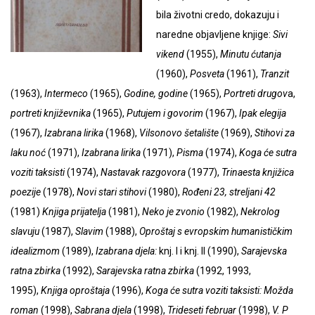
bila životni credo, dokazuju i
naredne objavljene knjige:
Sivi
vikend
(1955),
Minutu ćutanja
(1960),
Posveta
(1961),
Tranzit
(1963),
Intermeco
(1965),
Godine, godine
(1965),
Portreti drugov
a,
portreti književnika
(1965),
Putujem i govorim
(1967),
Ipak elegija
(1967),
Izabrana lirika
(1968),
Vilsonovo šetalište
(1969),
Stihovi za
laku noć
(1971),
Izabrana lirika
(1971),
Pisma
(1974),
Koga će sutra
voziti taksisti
(1974),
Nastavak
razgovora
(1977),
Trinaesta knjižica
poezije
(1978),
Novi stari stihovi
(1980),
Rođeni 23, streljani 42
(1981)
Knjiga prijatelja
(1981),
Neko je zvonio
(1982),
Nekrolog
slavuju
(1987),
Slavim
(1988),
Oproštaj s evropskim humanističkim
idealizmom
(1989),
Izabrana djela:
knj. I i knj. II (1990),
Sarajevska
ratna zbirka
(1992),
Sarajevska ratna zbirka
(1992, 1993,
1995),
Knjiga oproštaja
(1996),
Koga će sutra voziti taksisti: Možda
roman
(1998),
Sabrana djela
(1998),
Trideseti februar
(1998),
V. P