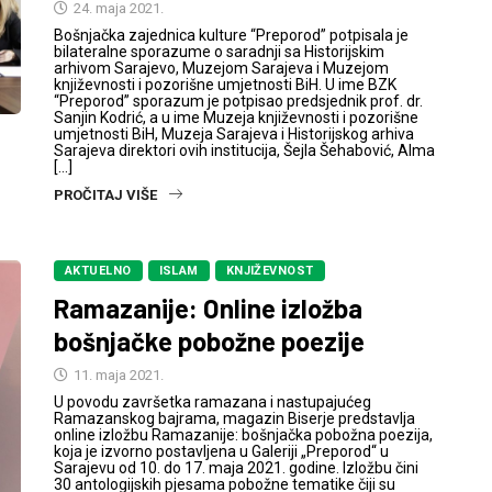
24. maja 2021.
Bošnjačka zajednica kulture “Preporod” potpisala je
bilateralne sporazume o saradnji sa Historijskim
arhivom Sarajevo, Muzejom Sarajeva i Muzejom
književnosti i pozorišne umjetnosti BiH. U ime BZK
“Preporod” sporazum je potpisao predsjednik prof. dr.
Sanjin Kodrić, a u ime Muzeja književnosti i pozorišne
umjetnosti BiH, Muzeja Sarajeva i Historijskog arhiva
Sarajeva direktori ovih institucija, Šejla Šehabović, Alma
[…]
PROČITAJ VIŠE
AKTUELNO
ISLAM
KNJIŽEVNOST
Ramazanije: Online izložba
bošnjačke pobožne poezije
11. maja 2021.
U povodu završetka ramazana i nastupajućeg
Ramazanskog bajrama, magazin Biserje predstavlja
online izložbu Ramazanije: bošnjačka pobožna poezija,
koja je izvorno postavljena u Galeriji „Preporod“ u
Sarajevu od 10. do 17. maja 2021. godine. Izložbu čini
30 antologijskih pjesama pobožne tematike čiji su