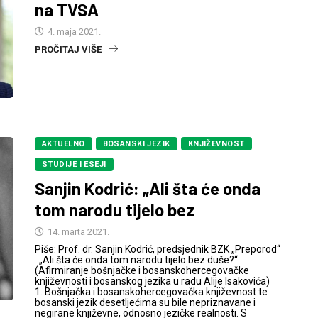
na TVSA
4. maja 2021.
PROČITAJ VIŠE
AKTUELNO
BOSANSKI JEZIK
KNJIŽEVNOST
STUDIJE I ESEJI
Sanjin Kodrić: „Ali šta će onda
tom narodu tijelo bez
14. marta 2021.
Piše: Prof. dr. Sanjin Kodrić, predsjednik BZK „Preporod“
„Ali šta će onda tom narodu tijelo bez duše?“
(Afirmiranje bošnjačke i bosanskohercegovačke
književnosti i bosanskog jezika u radu Alije Isakovića)
1. Bošnjačka i bosanskohercegovačka književnost te
bosanski jezik desetljećima su bile nepriznavane i
negirane književne, odnosno jezičke realnosti. S