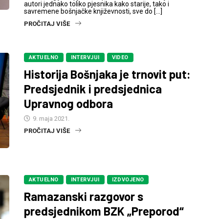
autori jednako toliko pjesnika kako starije, tako i
savremene bošnjačke književnosti, sve do […]
PROČITAJ VIŠE
AKTUELNO
INTERVJUI
VIDEO
Historija Bošnjaka je trnovit put:
Predsjednik i predsjednica
Upravnog odbora
9. maja 2021.
PROČITAJ VIŠE
AKTUELNO
INTERVJUI
IZDVOJENO
Ramazanski razgovor s
predsjednikom BZK „Preporod“