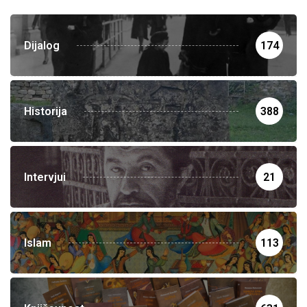
Dijalog
174
Historija
388
Intervjui
21
Islam
113