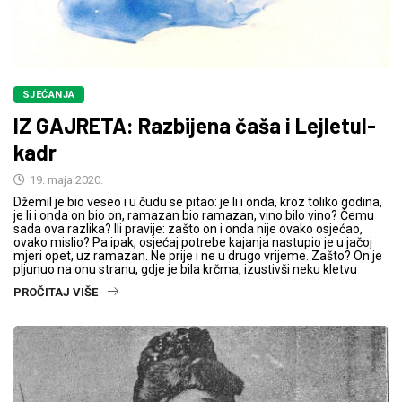
SJEĆANJA
IZ GAJRETA: Razbijena čaša i Lejletul-
kadr
19. maja 2020.
Džemil je bio veseo i u čudu se pitao: je li i onda, kroz toliko godina,
je li i onda on bio on, ramazan bio ramazan, vino bilo vino? Čemu
sada ova razlika? Ili pravije: zašto on i onda nije ovako osjećao,
ovako mislio? Pa ipak, osjećaj potrebe kajanja nastupio je u jačoj
mjeri opet, uz ramazan. Ne prije i ne u drugo vrijeme. Zašto? On je
pljunuo na onu stranu, gdje je bila krčma, izustivši neku kletvu
PROČITAJ VIŠE