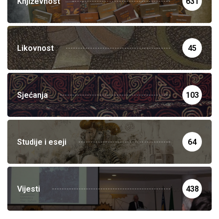
Književnost
631
Likovnost
45
Sjećanja
103
Studije i eseji
64
Vijesti
438