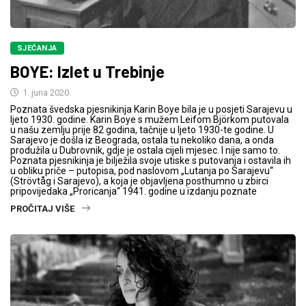
SJEĆANJA
BOYE: Izlet u Trebinje
1. juna 2020.
Poznata švedska pjesnikinja Karin Boye bila je u posjeti Sarajevu u
ljeto 1930. godine. Karin Boye s mužem Leifom Björkom putovala
u našu zemlju prije 82 godina, tačnije u ljeto 1930-te godine. U
Sarajevo je došla iz Beograda, ostala tu nekoliko dana, a onda
produžila u Dubrovnik, gdje je ostala cijeli mjesec. I nije samo to.
Poznata pjesnikinja je bilježila svoje utiske s putovanja i ostavila ih
u obliku priče – putopisa, pod naslovom „Lutanja po Sarajevu“
(Strövtåg i Sarajevo), a koja je objavljena posthumno u zbirci
pripovijedaka „Proricanja“ 1941. godine u izdanju poznate
PROČITAJ VIŠE