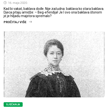
16. maja 2020.
Kad bi vakat, baklava dođe. Nije začudna: baklava ko stara baklava.
Djeca pitaju amidže: – Beg-efendija! Je l ovo ona baklava štonom
je je hiljadu majstora spremalo?
PROČITAJ VIŠE
SJEĆANJA