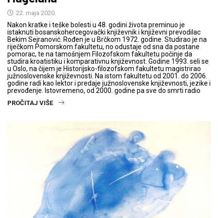
22. maja 2020.
Nakon kratke i teške bolesti u 48. godini života preminuo je
istaknuti bosanskohercegovački književnik i književni prevodilac
Bekim Sejranović. Rođen je u Brčkom 1972. godine. Studirao je na
riječkom Pomorskom fakultetu, no odustaje od sna da postane
pomorac, te na tamošnjem Filozofskom fakultetu počinje da
studira kroatistiku i komparativnu književnost. Godine 1993. seli se
u Oslo, na čijem je Historijsko-filozofskom fakultetu magistrirao
južnoslovenske književnosti. Na istom fakultetu od 2001. do 2006.
godine radi kao lektor i predaje južnoslovenske književnosti, jezike i
prevođenje. Istovremeno, od 2000. godine pa sve do smrti radio
PROČITAJ VIŠE