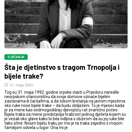
SJEĆANJA
Šta je djetinstvo s tragom Trnopolja i
bijele trake?
31. maja 2020.
Tog su 31. maja 1992. godine srpske vlasti u Prijedoru naredile
nesrpskom stanovništvu da svoje domove označe bijelim
zastavama ili čaršafima, a da tokom kretanja na javnim mjestima
oko ruke nose bijele trake – da budu obilježeni. To je mjesec kada
je za mene kao sedmogodišnju djevojčicu rat zvanično počeo.
Bijela traka za mene predstavlja hrabrost jednog djeteta kojem su
je vezali oko glave kako bi bila vidljiva s obzirom da su joj ruke bile
tako sitne. Nosim bijelu traku jer me je ta traka zajedno s mojom
familijom odvela u logor. Ona mi je