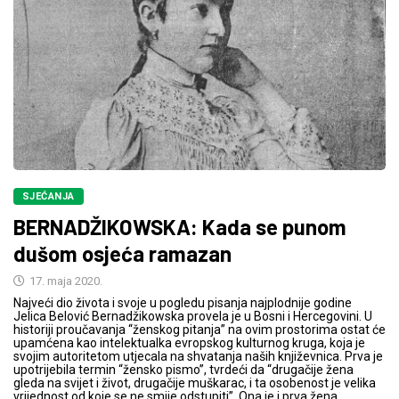
SJEĆANJA
BERNADŽIKOWSKA: Kada se punom
dušom osjeća ramazan
17. maja 2020.
Najveći dio života i svoje u pogledu pisanja najplodnije godine
Jelica Belović Bernadžikowska provela je u Bosni i Hercegovini. U
historiji proučavanja “ženskog pitanja” na ovim prostorima ostat će
upamćena kao intelektualka evropskog kulturnog kruga, koja je
svojim autoritetom utjecala na shvatanja naših književnica. Prva je
upotrijebila termin “žensko pismo”, tvrdeći da “drugačije žena
gleda na svijet i život, drugačije muškarac, i ta osobenost je velika
vrijednost od koje se ne smije odstupiti”. Ona je i prva žena