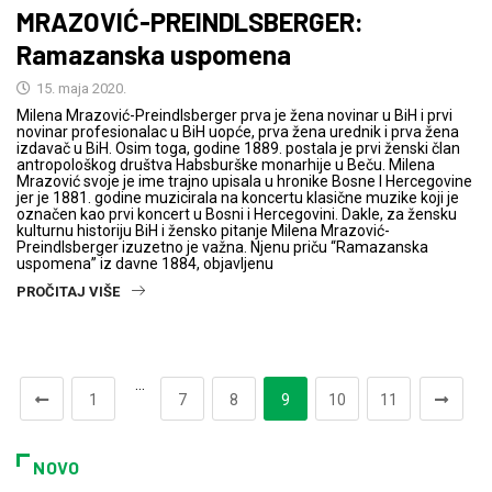
MRAZOVIĆ-PREINDLSBERGER:
Ramazanska uspomena
15. maja 2020.
Milena Mrazović-Preindlsberger prva je žena novinar u BiH i prvi
novinar profesionalac u BiH uopće, prva žena urednik i prva žena
izdavač u BiH. Osim toga, godine 1889. postala je prvi ženski član
antropološkog društva Habsburške monarhije u Beču. Milena
Mrazović svoje je ime trajno upisala u hronike Bosne I Hercegovine
jer je 1881. godine muzicirala na koncertu klasične muzike koji je
označen kao prvi koncert u Bosni i Hercegovini. Dakle, za žensku
kulturnu historiju BiH i žensko pitanje Milena Mrazović-
Preindlsberger izuzetno je važna. Njenu priču “Ramazanska
uspomena” iz davne 1884, objavljenu
PROČITAJ VIŠE
…
1
7
8
9
10
11
NOVO