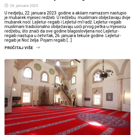
26. januara 2023.
U nedjelju, 22. januara 2023. godine a akšam namazom nastupio
je mubarek mjesec redžeb. U redžebu muslimani obilježavaju dvije
mubarek noći: Lejletur-regaib i Lejletul-mi’radž. Lejletur-regaib
muslimani tradicionalno obilježavaju uoči prvog petka u mjesecu
redžebu, što znači da ove godine blagoslovljena noć Lejletur-
regaib nastupa u četvrtak, 26. januara tekuće godine. Lejletur-
regaib je Noć želja. Pojam regaib […]
PROČITAJ VIŠE