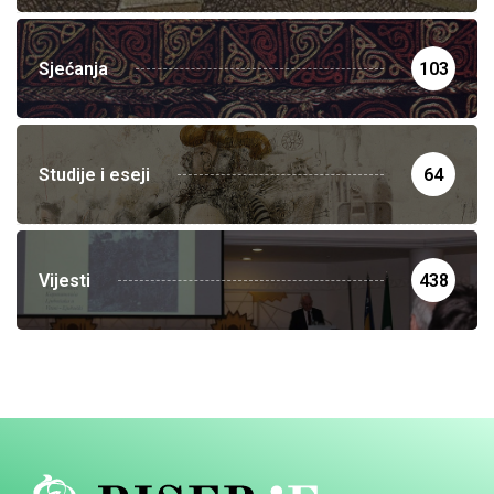
Sjećanja
103
Studije i eseji
64
Vijesti
438