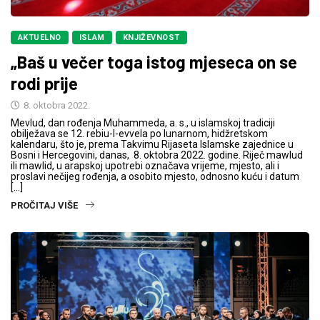
AKTUELNO
ISLAM
KNJIŽEVNOST
„Baš u večer toga istog mjeseca on se
rodi prije
8. oktobra 2022.
Mevlud, dan rođenja Muhammeda, a. s., u islamskoj tradiciji
obilježava se 12. rebiu-l-evvela po lunarnom, hidžretskom
kalendaru, što je, prema Takvimu Rijaseta Islamske zajednice u
Bosni i Hercegovini, danas, 8. oktobra 2022. godine. Riječ mawlud
ili mawlid, u arapskoj upotrebi označava vrijeme, mjesto, ali i
proslavi nečijeg rođenja, a osobito mjesto, odnosno kuću i datum
[…]
PROČITAJ VIŠE