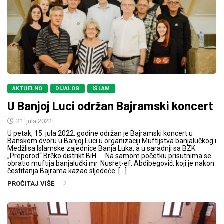
AKTUELNO
DIJALOG
ISLAM
U Banjoj Luci održan Bajramski koncert
21. jula 2022.
U petak, 15. jula 2022. godine održan je Bajramski koncert u
Banskom dvoru u Banjoj Luci u organizaciji Muftijstva banjalučkog i
Medžlisa Islamske zajednice Banja Luka, a u saradnji sa BZK
„Preporod“ Brčko distrikt BiH. Na samom početku prisutnima se
obratio muftija banjalučki mr. Nusret-ef. Abdibegović, koji je nakon
čestitanja Bajrama kazao sljedeće: […]
PROČITAJ VIŠE