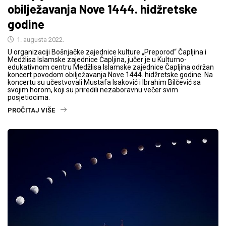
obilježavanja Nove 1444. hidžretske
godine
1. augusta 2022.
U organizaciji Bošnjačke zajednice kulture „Preporod“ Čapljina i
Medžlisa Islamske zajednice Čapljina, jučer je u Kulturno-
edukativnom centru Medžlisa Islamske zajednice Čapljina održan
koncert povodom obilježavanja Nove 1444. hidžretske godine. Na
koncertu su učestvovali Mustafa Isaković i Ibrahim Bilčević sa
svojim horom, koji su priredili nezaboravnu večer svim
posjetiocima.
PROČITAJ VIŠE