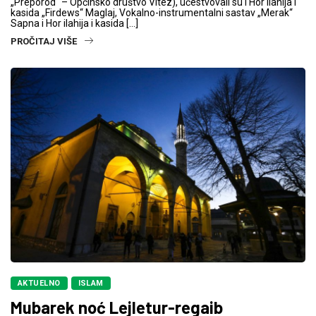
„Preporod“ – Općinsko društvo Vitez), učestvovali su i Hor ilahija i
kasida „Firdews“ Maglaj, Vokalno-instrumentalni sastav „Merak“
Sapna i Hor ilahija i kasida […]
PROČITAJ VIŠE
AKTUELNO
ISLAM
Mubarek noć Lejletur-regaib