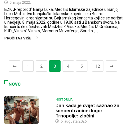
5. maja 2022.
BZK „Preporod“ Banja Luka, Medžlis Islamske zajednice u Banjoj
Luci i Muftijstvo banjalučko Islamske zajednice u Bosni i
Hercegovini organizatori su Bajramskog koncerta koji će se održati
u nedjelju 8. maja 2022. godine u 19.00 sati u Banskom dvoru. Na
koncertu će učestvovati Medžlis IZ Visoko, Medžlis IZ Gračanica,
KUD „Visoko“ Visoko, Memnun Muzaferija, Saudin […]
PROČITAJ VIŠE
…
1
2
3
4
5
12
NOVO
HISTORIJA
Dan kada je svijet saznao za
koncentracioni logor
Trnopolje: zločini
5. augusta 2026.