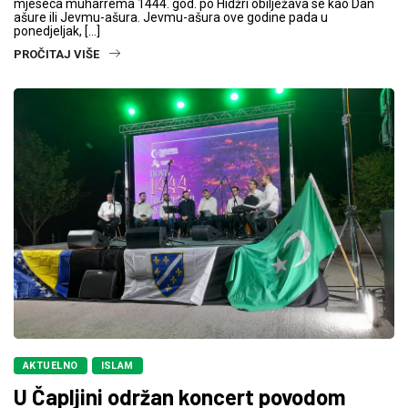
mjeseca muharrema 1444. god. po Hidžri obilježava se kao Dan
ašure ili Jevmu-ašura. Jevmu-ašura ove godine pada u
ponedjeljak, […]
PROČITAJ VIŠE
AKTUELNO
ISLAM
U Čapljini održan koncert povodom