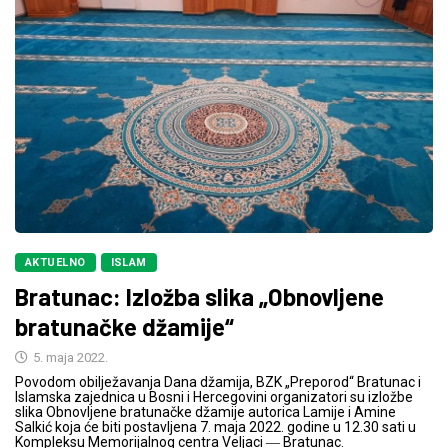
AKTUELNO
ISLAM
Bratunac: Izložba slika „Obnovljene
bratunačke džamije“
5. maja 2022.
Povodom obilježavanja Dana džamija, BZK „Preporod“ Bratunac i
Islamska zajednica u Bosni i Hercegovini organizatori su izložbe
slika Obnovljene bratunačke džamije autorica Lamije i Amine
Salkić koja će biti postavljena 7. maja 2022. godine u 12.30 sati u
Kompleksu Memorijalnog centra Veljaci ― Bratunac.