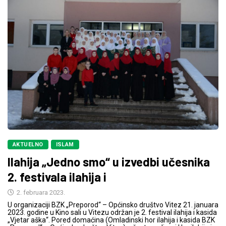
AKTUELNO
ISLAM
Ilahija „Jedno smo“ u izvedbi učesnika
2. festivala ilahija i
2. februara 2023.
U organizaciji BZK „Preporod“ – Općinsko društvo Vitez 21. januara
2023. godine u Kino sali u Vitezu održan je 2. festival ilahija i kasida
„Vjetar aška“. Pored domaćina (Omladinski hor ilahija i kasida BZK