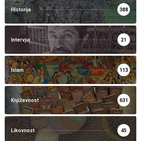
Historija
388
Intervjui
21
Islam
113
Književnost
631
Likovnost
45