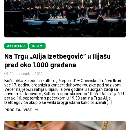
AKTUELNO
ISLAM
Na Trgu „Alija Izetbegović“ u Ilijašu
pred oko 1.000 građana
21. septembra 2022.
Bošnjačka zajednica kulture „Preporod“ – Općinsko društvo Ilijaš
već 17. godinu organizira koncert duhovne muzike pod nazivom
Večer najljepših ilahija u Ilijašu, a ove godine u suorganizaciji sa
Javnom ustanovom „Kulturno-sportski centar“ Ilijaš i Radio Ilijaš. U
petak, 16. septembra s početkom u 19.30 sati na Trgu Alije
Izetbegovića okupio se veliki broj građana kako bi uživali […]
PROČITAJ VIŠE