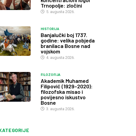
koncentracioni logor
Trnopolje: zločini
5. augusta 2026.
HISTORIJA
Banjalučki boj 1737.
godine: velika pobjeda
branilaca Bosne nad
vojskom
4. augusta 2026.
FILOZOFIJA
Akademik Muhamed
Filipović (1929–2020):
filozofska misao i
povijesno iskustvo
Bosne
3. augusta 2026.
KATEGORIJE