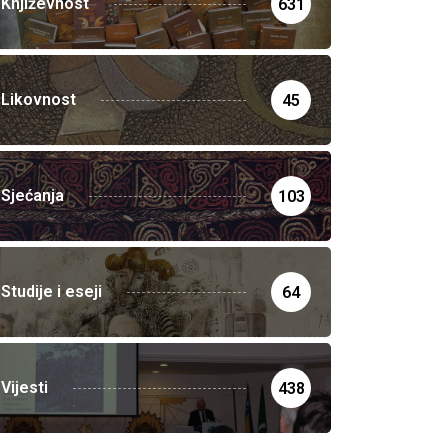
Književnost
631
Likovnost
45
Sjećanja
103
Studije i eseji
64
Vijesti
438