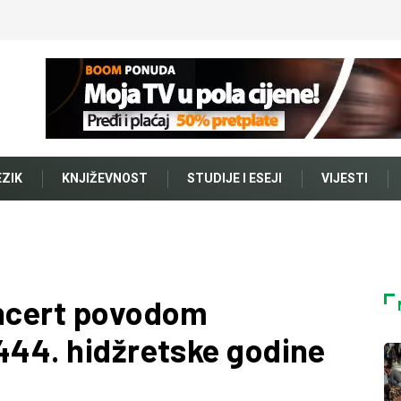
EZIK
KNJIŽEVNOST
STUDIJE I ESEJI
VIJESTI
oncert povodom
444. hidžretske godine