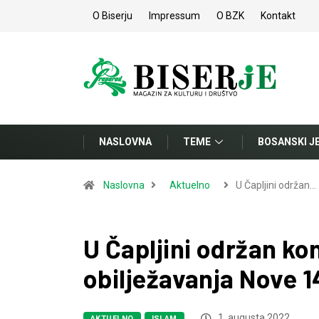
O Biserju
Impressum
O BZK
Kontakt
NASLOVNA
TEME
BOSANSKI J
Naslovna
Aktuelno
U Čapljini održan…
U Čapljini održan k
obilježavanja Nove 1
1. augusta 2022.
AKTUELNO
ISLAM