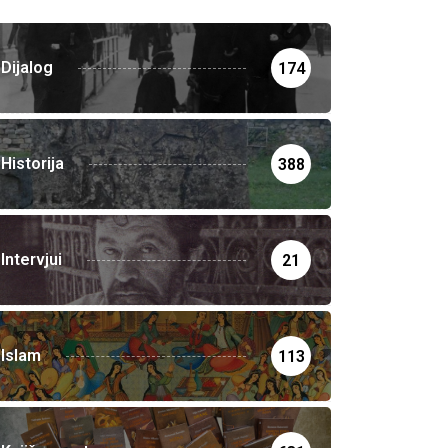
Dijalog
174
Historija
388
Intervjui
21
Islam
113