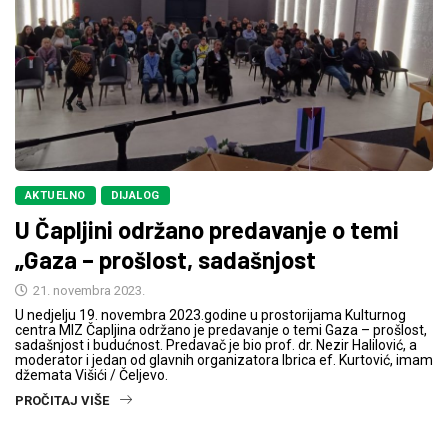
AKTUELNO
DIJALOG
U Čapljini održano predavanje o temi
„Gaza – prošlost, sadašnjost
21. novembra 2023.
U nedjelju 19. novembra 2023.godine u prostorijama Kulturnog
centra MIZ Čapljina održano je predavanje o temi Gaza – prošlost,
sadašnjost i budućnost. Predavač je bio prof. dr. Nezir Halilović, a
moderator i jedan od glavnih organizatora Ibrica ef. Kurtović, imam
džemata Višići / Čeljevo.
PROČITAJ VIŠE