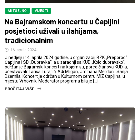
AKTUELNO
VIJESTI
Na Bajramskom koncertu u Čapljini
posjetioci uživali u ilahijama,
tradicionalnim
16. aprila 2024.
U nedjelju 14. aprila 2024.godine, u organizaciji BZK „Preporod“
Čapljina i SD „Dubravka“, a u saradnji sa KUD „Kolo dubravsko“,
održan je Bajramski koncert na kojem su, pored članova KUD-a,
učestvovali: Larisa Turajlić, Adi Mrgan, Umihana Merdan i Sanja
Džemila. Koncert je održan u Kulturnom centru MIZ Čapljina, u
mjestu Vrhovnik. Moderator programa bila je […]
PROČITAJ VIŠE