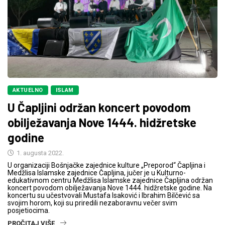
AKTUELNO
ISLAM
U Čapljini održan koncert povodom
obilježavanja Nove 1444. hidžretske
godine
1. augusta 2022.
U organizaciji Bošnjačke zajednice kulture „Preporod“ Čapljina i
Medžlisa Islamske zajednice Čapljina, jučer je u Kulturno-
edukativnom centru Medžlisa Islamske zajednice Čapljina održan
koncert povodom obilježavanja Nove 1444. hidžretske godine. Na
koncertu su učestvovali Mustafa Isaković i Ibrahim Bilčević sa
svojim horom, koji su priredili nezaboravnu večer svim
posjetiocima.
PROČITAJ VIŠE