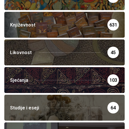
Književnost
631
Likovnost
45
Sjećanja
103
Studije i eseji
64