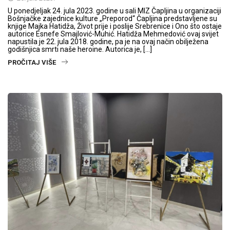
U ponedjeljak 24. jula 2023. godine u sali MIZ Čapljina u organizaciji
Bošnjačke zajednice kulture „Preporod“ Čapljina predstavljene su
knjige Majka Hatidža, Život prije i poslije Srebrenice i Ono što ostaje
autorice Esnefe Smajlović-Muhić. Hatidža Mehmedović ovaj svijet
napustila je 22. jula 2018. godine, pa je na ovaj način obilježena
godišnjica smrti naše heroine. Autorica je, […]
PROČITAJ VIŠE