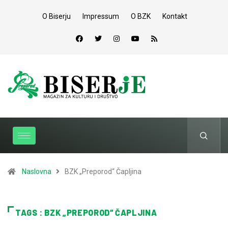
O Biserju
Impressum
O BZK
Kontakt
Naslovna
BZK „Preporod“ Čapljina
TAGS : BZK „PREPOROD“ ČAPLJINA