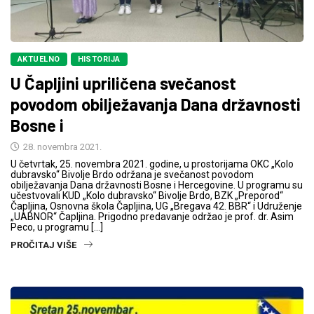
AKTUELNO
HISTORIJA
U Čapljini upriličena svečanost
povodom obilježavanja Dana državnosti
Bosne i
28. novembra 2021.
U četvrtak, 25. novembra 2021. godine, u prostorijama OKC „Kolo
dubravsko“ Bivolje Brdo održana je svečanost povodom
obilježavanja Dana državnosti Bosne i Hercegovine. U programu su
učestvovali KUD „Kolo dubravsko“ Bivolje Brdo, BZK „Preporod“
Čapljina, Osnovna škola Čapljina, UG „Bregava 42. BBR“ i Udruženje
„UABNOR“ Čapljina. Prigodno predavanje održao je prof. dr. Asim
Peco, u programu […]
PROČITAJ VIŠE