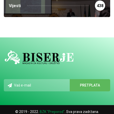
Vijesti
438
© 2019 - 2022.
BZK "Preporod"
. Sva prava zadržana.