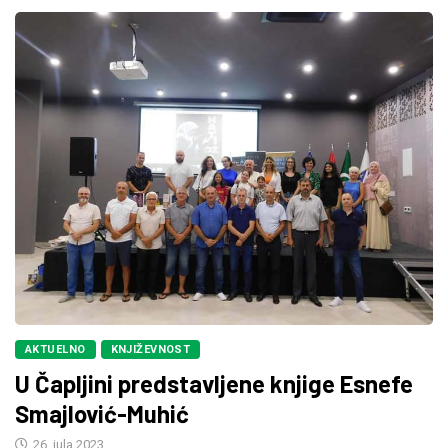
AKTUELNO
KNJIŽEVNOST
U Čapljini predstavljene knjige Esnefe
Smajlović-Muhić
26. jula 2023.