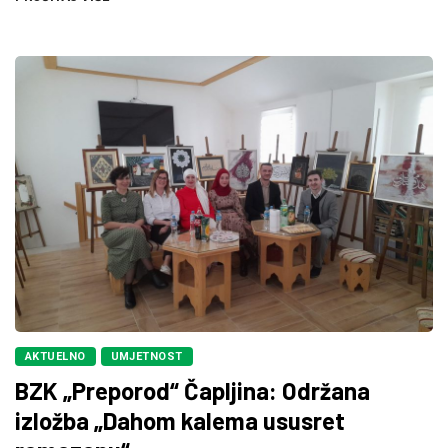
AKTUELNO
UMJETNOST
BZK „Preporod“ Čapljina: Održana
izložba „Dahom kalema ususret