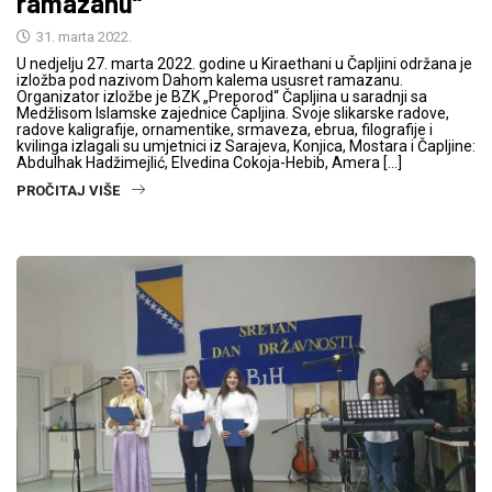
ramazanu“
31. marta 2022.
U nedjelju 27. marta 2022. godine u Kiraethani u Čapljini održana je
izložba pod nazivom Dahom kalema ususret ramazanu.
Organizator izložbe je BZK „Preporod“ Čapljina u saradnji sa
Medžlisom Islamske zajednice Čapljina. Svoje slikarske radove,
radove kaligrafije, ornamentike, srmaveza, ebrua, filografije i
kvilinga izlagali su umjetnici iz Sarajeva, Konjica, Mostara i Čapljine:
Abdulhak Hadžimejlić, Elvedina Cokoja-Hebib, Amera […]
PROČITAJ VIŠE