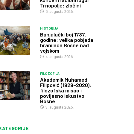
koncentracioni logor
Trnopolje: zločini
5. augusta 2026.
HISTORIJA
Banjalučki boj 1737.
godine: velika pobjeda
branilaca Bosne nad
vojskom
4. augusta 2026.
FILOZOFIJA
Akademik Muhamed
Filipović (1929–2020):
filozofska misao i
povijesno iskustvo
Bosne
3. augusta 2026.
KATEGORIJE