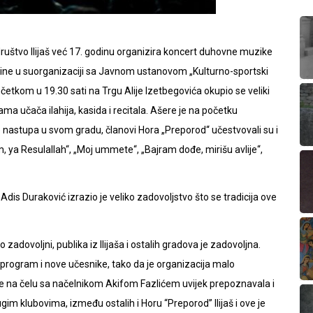
ruštvo Ilijaš već 17. godinu organizira koncert duhovne muzike
godine u suorganizaciji sa Javnom ustanovom „Kulturno-sportski
 početkom u 19.30 sati na Trgu Alije Izetbegovića okupio se veliki
ma učača ilahija, kasida i recitala. Ašere je na početku
nastupa u svom gradu, članovi Hora „Preporod“ učestvovali su i
 Resulallah“, „Moj ummete“, „Bajram dođe, mirišu avlije“,
dis Duraković izrazio je veliko zadovoljstvo što se tradicija ove
adovoljni, publika iz Ilijaša i ostalih gradova je zadovoljna.
rogram i nove učesnike, tako da je organizacija malo
 je na čelu sa načelnikom Akifom Fazlićem uvijek prepoznavala i
im klubovima, između ostalih i Horu “Preporod” Ilijaš i ove je