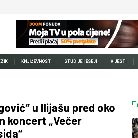
EZIK
KNJIŽEVNOST
STUDIJE I ESEJI
VIJESTI
gović“ u Ilijašu pred oko
n koncert „Večer
asida“