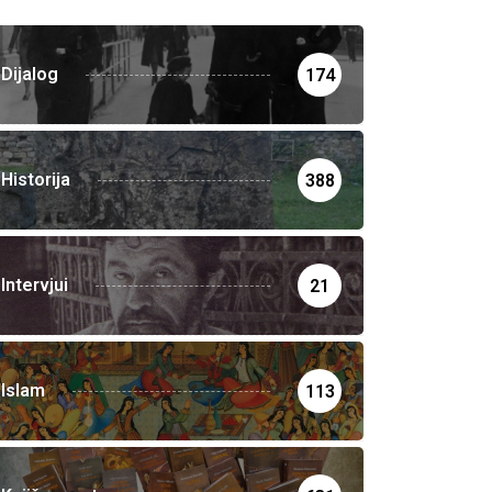
Dijalog
174
Historija
388
Intervjui
21
Islam
113