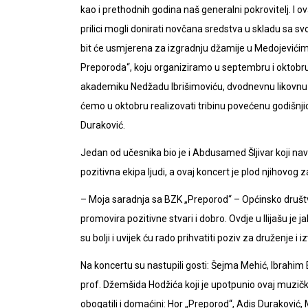
kao i prethodnih godina naš generalni pokrovitelj. I ov
prilici mogli donirati novčana sredstva u skladu sa 
bit će usmjerena za izgradnju džamije u Medojevićima
Preporoda“, koju organiziramo u septembru i oktobru
akademiku Nedžadu Ibrišimoviću, dvodnevnu likovnu 
ćemo u oktobru realizovati tribinu povećenu godišnjic
Duraković.
Jedan od učesnika bio je i Abdusamed Šljivar koji na
pozitivna ekipa ljudi, a ovaj koncert je plod njihovog z
– Moja saradnja sa BZK „Preporod“ – Općinsko društv
promovira pozitivne stvari i dobro. Ovdje u Ilijašu je
su bolji i uvijek ću rado prihvatiti poziv za druženje i
Na koncertu su nastupili gosti: Šejma Mehić, Ibrahim 
prof. Džemšida Hodžića koji je upotpunio ovaj muz
obogatili i domaćini: Hor „Preporod“, Adis Durakovi