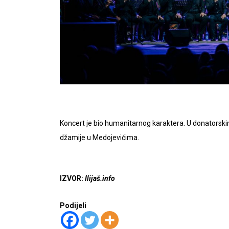
Koncert je bio humanitarnog karaktera. U donatorskim
džamije u Medojevićima.
IZVOR:
Ilijaš.info
Podijeli