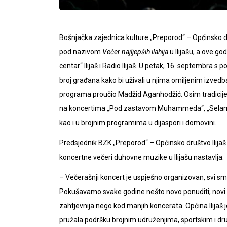
Bošnjačka zajednica kulture „Preporod“ – Općinsko d
pod nazivom
Večer najljepših ilahija
u Ilijašu, a ove 
centar“ Ilijaš i Radio Ilijaš. U petak, 16. septembra s
broj građana kako bi uživali u njima omiljenim izvedba
programa proučio Madžid Aganhodžić. Osim tradicije 
na koncertima „Pod zastavom Muhammeda“, „Selam, ya
kao i u brojnim programima u dijaspori i domovini.
Predsjednik BZK „Preporod“ – Općinsko društvo Ilijaš A
koncertne večeri duhovne muzike u Ilijašu nastavlja.
– Večerašnji koncert je uspješno organizovan, svi smo z
Pokušavamo svake godine nešto novo ponuditi; novi p
zahtjevnija nego kod manjih koncerata. Općina Ilijaš
pružala podršku brojnim udruženjima, sportskim i drug