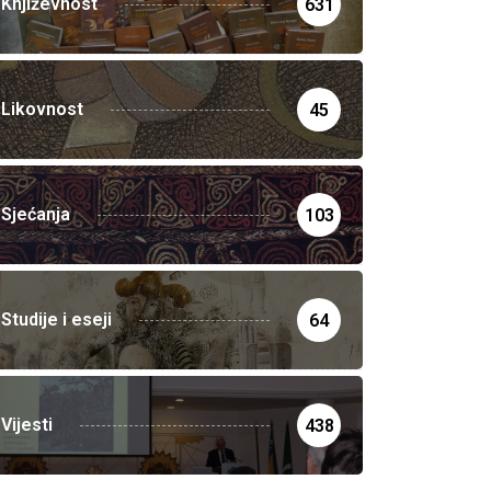
Književnost
631
Likovnost
45
Sjećanja
103
Studije i eseji
64
Vijesti
438