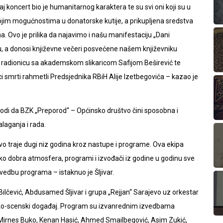
aj koncert bio je humanitarnog karaktera te su svi oni koji su u
svojim mogućnostima u donatorske kutije, a prikupljena sredstva
. Ovo je prilika da najavimo i našu manifestaciju „Dani
, a donosi književne večeri posvećene našem književniku
radionicu sa akademskom slikaricom Safijom Beširević te
i smrti rahmetli Predsjednika RBiH Alije Izetbegovića – kazao je
vodi da BZK „Preporod“ – Općinsko društvo čini sposobna i
alaganja i rada.
o traje dugi niz godina kroz nastupe i programe. Ova ekipa
 jako dobra atmosfera, programi i izvođači iz godine u godinu sve
 izvedbu programa – istaknuo je Šljivar.
Bilčević, Abdusamed Šljivar i grupa „Rejjan“ Sarajevo uz orkestar
ičko-scenski događaj. Program su izvanrednim izvedbama
ć, Mirnes Buko, Kenan Hasić, Ahmed Smailbegović, Asim Zukić,