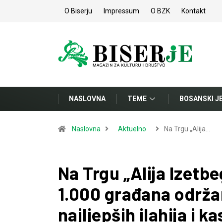
O Biserju
Impressum
O BZK
Kontakt
NASLOVNA
TEME
BOSANSKI J
Naslovna
Aktuelno
Na Trgu „Alija…
Na Trgu „Alija Izetbe
1.000 građana održa
najljepših ilahija i k