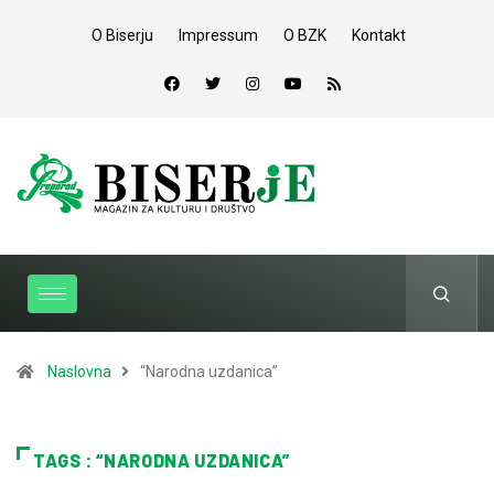
O Biserju
Impressum
O BZK
Kontakt
Naslovna
“Narodna uzdanica”
TAGS : “NARODNA UZDANICA”