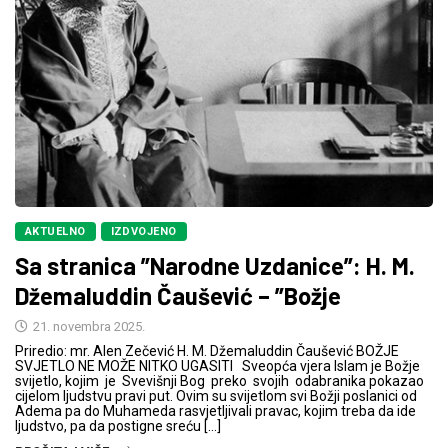
AKTUELNO
IZDVOJENO
Sa stranica ”Narodne Uzdanice”: H. M.
Džemaluddin Čaušević – ”Božje
21. novembra 2025.
Priredio: mr. Alen Zečević H. M. Džemaluddin Čaušević BOŽJE
SVJETLO NE MOŽE NITKO UGASITI Sveopća vjera Islam je Božje
svijetlo, kojim je Svevišnji Bog preko svojih odabranika pokazao
cijelom ljudstvu pravi put. Ovim su svijetlom svi Božji poslanici od
Adema pa do Muhameda rasvjetljivali pravac, kojim treba da ide
ljudstvo, pa da postigne sreću […]