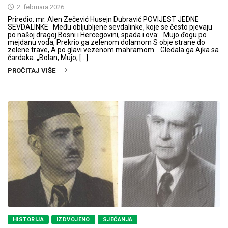
2. februara 2026.
Priredio: mr. Alen Zečević Husejn Dubravić POVIJEST JEDNE
SEVDALINKE Među obljubljene sevdalinke, koje se često pjevaju
po našoj dragoj Bosni i Hercegovini, spada i ova: Mujo đogu po
mejdanu voda, Prekrio ga zelenom dolamom S obje strane do
zelene trave, A po glavi vezenom mahramom. Gledala ga Ajka sa
čardaka. „Bolan, Mujo, […]
PROČITAJ VIŠE
HISTORIJA
IZDVOJENO
SJEĆANJA