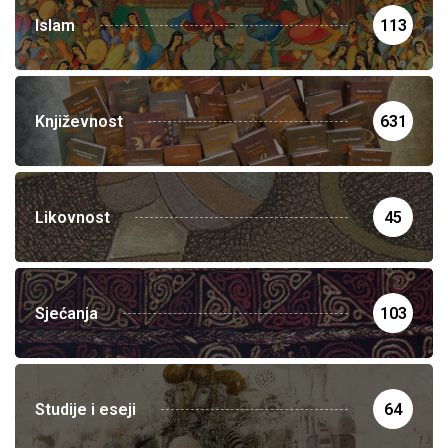
Islam
113
Književnost
631
Likovnost
45
Sjećanja
103
Studije i eseji
64