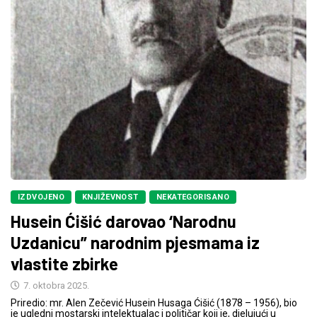
IZDVOJENO
KNJIŽEVNOST
NEKATEGORISANO
Husein Ćišić darovao ‘Narodnu
Uzdanicu” narodnim pjesmama iz
vlastite zbirke
7. oktobra 2025.
Priredio: mr. Alen Zečević Husein Husaga Ćišić (1878 – 1956), bio
je ugledni mostarski intelektualac i političar koji je, djelujući u