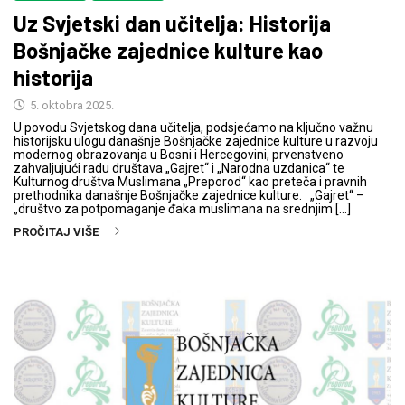
Uz Svjetski dan učitelja: Historija
Bošnjačke zajednice kulture kao
historija
5. oktobra 2025.
U povodu Svjetskog dana učitelja, podsjećamo na ključno važnu
historijsku ulogu današnje Bošnjačke zajednice kulture u razvoju
modernog obrazovanja u Bosni i Hercegovini, prvenstveno
zahvaljujući radu društava „Gajret“ i „Narodna uzdanica“ te
Kulturnog društva Muslimana „Preporod“ kao preteča i pravnih
prethodnika današnje Bošnjačke zajednice kulture. „Gajret“ –
„društvo za potpomaganje đaka muslimana na srednjim […]
PROČITAJ VIŠE