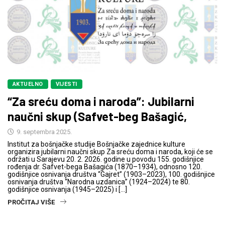
AKTUELNO
VIJESTI
“Za sreću doma i naroda”: Jubilarni
naučni skup (Safvet-beg Bašagić,
9. septembra 2025.
Institut za bošnjačke studije Bošnjačke zajednice kulture
organizira jubilarni naučni skup Za sreću doma i naroda, koji će se
održati u Sarajevu 20. 2. 2026. godine u povodu 155. godišnjice
rođenja dr. Safvet-bega Bašagića (1870–1934), odnosno 120.
godišnjice osnivanja društva “Gajret” (1903–2023), 100. godišnjice
osnivanja društva “Narodna uzdanica” (1924–2024) te 80.
godišnjice osnivanja (1945–2025) i […]
PROČITAJ VIŠE