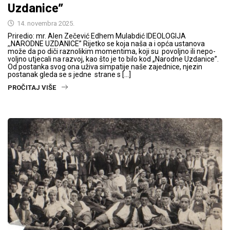
Uzdanice”
14. novembra 2025.
Priredio: mr. Alen Zečević Edhem Mulabdić IDEOLOGIJA
,,NARODNE UZDANICE” Rijetko se koja naša a i opća ustanova
može da po­ diči raznolikim momentima, koji su povoljno ili nepo­
voljno utjecali na razvoj, kao što je to bilo kod „Na­rodne Uzdanice”.
Od postanka svog ona uživa simpatije naše zajednice, njezin
postanak gleda se s jedne strane s […]
PROČITAJ VIŠE