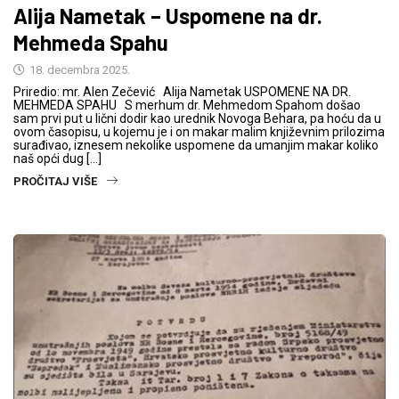
Alija Nametak – Uspomene na dr.
Mehmeda Spahu
18. decembra 2025.
Priredio: mr. Alen Zečević Alija Nametak USPOMENE NA DR.
MEHMEDA SPAHU S merhum dr. Mehmedom Spahom došao
sam prvi put u lični dodir kao urednik Novoga Behara, pa hoću da u
ovom časopisu, u kojemu je i on makar malim književnim prilozima
surađivao, iznesem nekolike uspomene da umanjim makar koliko
naš opći dug […]
PROČITAJ VIŠE