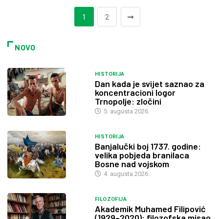
1
2
NOVO
HISTORIJA
Dan kada je svijet saznao za
koncentracioni logor
Trnopolje: zločini
5. augusta 2026.
HISTORIJA
Banjalučki boj 1737. godine:
velika pobjeda branilaca
Bosne nad vojskom
4. augusta 2026.
FILOZOFIJA
Akademik Muhamed Filipović
(1929–2020): filozofska misao