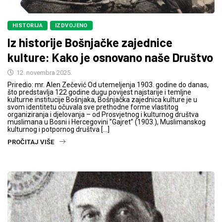
HISTORIJA
IZDVOJENO
Iz historije Bošnjačke zajednice
kulture: Kako je osnovano naše Društvo
12. novembra 2025.
Priredio: mr. Alen Zečević Od utemeljenja 1903. godine do danas,
što predstavlja 122 godine dugu povijest najstarije i temljne
kulturne institucije Bošnjaka, Bošnjačka zajednica kulture je u
svom identitetu očuvala sve prethodne forme vlastitog
organiziranja i djelovanja – od Prosvjetnog i kulturnog društva
muslimana u Bosni i Hercegovini ”Gajret” (1903.), Muslimanskog
kulturnog i potpornog društva […]
PROČITAJ VIŠE