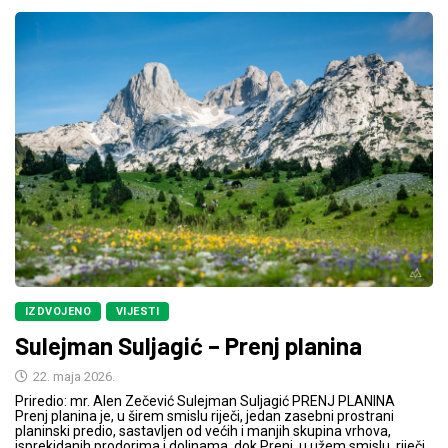
IZDVOJENO
VIJESTI
Sulejman Suljagić – Prenj planina
22. maja 2026.
Priredio: mr. Alen Zečević Sulejman Suljagić PRENJ PLANINA
Prenj planina je, u širem smislu riječi, jedan zasebni prostrani
planinski predio, sastavljen od većih i manjih skupina vrhova,
isprekidanih prodorima i dolinama, dok Prenj, u užem smislu, riječi