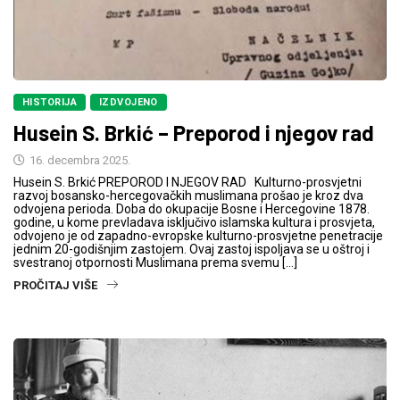
HISTORIJA
IZDVOJENO
Husein S. Brkić – Preporod i njegov rad
16. decembra 2025.
Husein S. Brkić PREPOROD I NJEGOV RAD Kulturno-prosvjetni
razvoj bosansko-hercegovačkih muslimana prošao je kroz dva
odvojena perioda. Doba do okupacije Bosne i Hercegovine 1878.
godine, u kome prevladava isključivo islamska kultura i prosvjeta,
odvojeno je od zapadno-evropske kulturno-prosvjetne penetracije
jednim 20-godišnjim zastojem. Ovaj zastoj ispoljava se u oštroj i
svestranoj otpornosti Muslimana prema svemu […]
PROČITAJ VIŠE