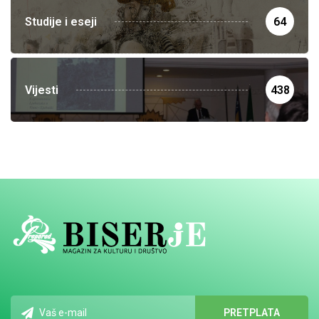
Studije i eseji
64
Vijesti
438