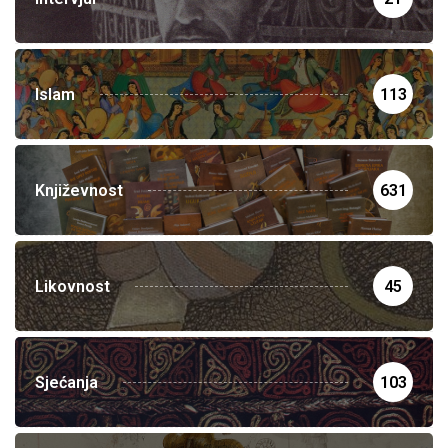
Islam
113
Književnost
631
Likovnost
45
Sjećanja
103