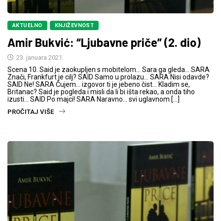
AKTUELNO
KNJIŽEVNOST
Amir Bukvić: “Ljubavne priče” (2. dio)
23. januara 2021.
Scena 10. Said je zaokupljen s mobitelom… Sara ga gleda… SARA
Znači, Frankfurt je cilj? SAID Samo u prolazu… SARA Nisi odavde?
SAID Ne! SARA Čujem… izgovor ti je jebeno čist… Kladim se,
Britanac? Said je pogleda i misli da li bi išta rekao, a onda tiho
izusti… SAID Po majci! SARA Naravno… svi uglavnom […]
PROČITAJ VIŠE