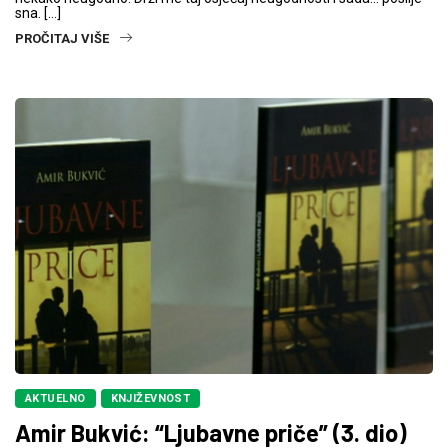
sna. […]
PROČITAJ VIŠE
AKTUELNO
KNJIŽEVNOST
Amir Bukvić: “Ljubavne priče” (3. dio)