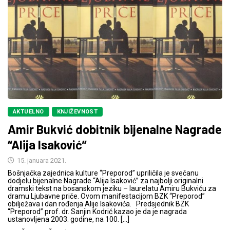
AKTUELNO
KNJIŽEVNOST
Amir Bukvić dobitnik bijenalne Nagrade
“Alija Isaković”
15. januara 2021.
Bošnjačka zajednica kulture “Preporod” upriličila je svečanu
dodjelu bijenalne Nagrade “Alija Isaković” za najbolji originalni
dramski tekst na bosanskom jeziku – laurelatu Amiru Bukviću za
dramu Ljubavne priče. Ovom manifestacijom BZK “Preporod”
obilježava i dan rođenja Alije Isakovića. Predsjednik BZK
“Preporod” prof. dr. Sanjin Kodrić kazao je da je nagrada
ustanovljena 2003. godine, na 100. […]