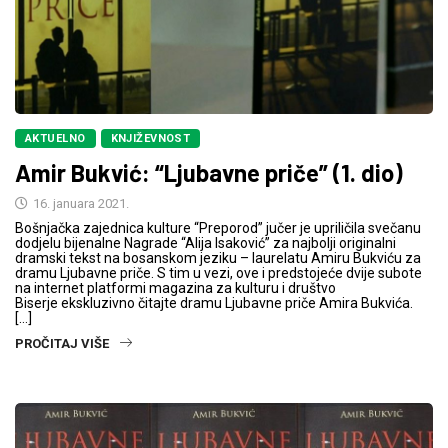
AKTUELNO
KNJIŽEVNOST
Amir Bukvić: “Ljubavne priče” (1. dio)
16. januara 2021.
Bošnjačka zajednica kulture “Preporod” jučer je upriličila svečanu
dodjelu bijenalne Nagrade “Alija Isaković” za najbolji originalni
dramski tekst na bosanskom jeziku – laurelatu Amiru Bukviću za
dramu Ljubavne priče. S tim u vezi, ove i predstojeće dvije subote
na internet platformi magazina za kulturu i društvo
Biserje ekskluzivno čitajte dramu Ljubavne priče Amira Bukvića.
[…]
PROČITAJ VIŠE