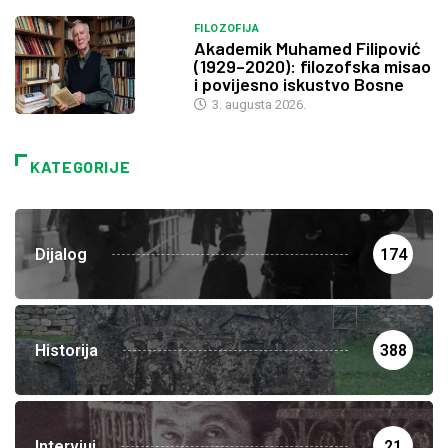
FILOZOFIJA
Akademik Muhamed Filipović
(1929–2020): filozofska misao
i povijesno iskustvo Bosne
3. augusta 2026.
KATEGORIJE
Dijalog
174
Historija
388
Intervjui
21