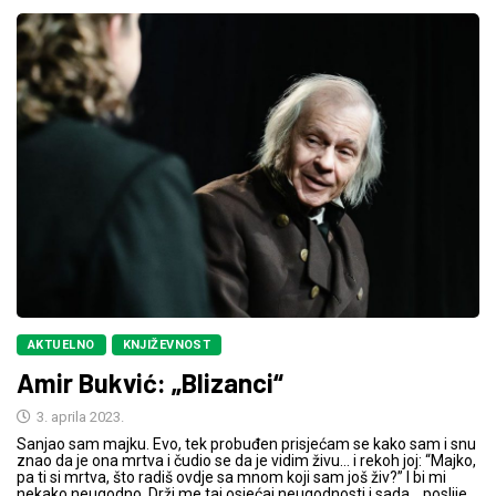
AKTUELNO
KNJIŽEVNOST
Amir Bukvić: „Blizanci“
3. aprila 2023.
Sanjao sam majku. Evo, tek probuđen prisjećam se kako sam i snu
znao da je ona mrtva i čudio se da je vidim živu… i rekoh joj: “Majko,
pa ti si mrtva, što radiš ovdje sa mnom koji sam još živ?” I bi mi
nekako neugodno. Drži me taj osjećaj neugodnosti i sada… poslije