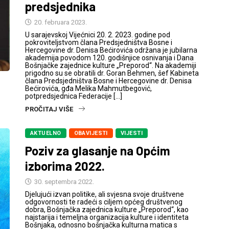
predsjednika
20. februara 2023.
U sarajevskoj Vijećnici 20. 2. 2023. godine pod
pokroviteljstvom člana Predsjedništva Bosne i
Hercegovine dr. Denisa Bećirovića održana je jubilarna
akademija povodom 120. godišnjice osnivanja i Dana
Bošnjačke zajednice kulture „Preporod“. Na akademiji
prigodno su se obratili dr. Goran Behmen, šef Kabineta
člana Predsjedništva Bosne i Hercegovine dr. Denisa
Bećirovića, gđa Melika Mahmutbegović,
potpredsjednica Federacije […]
PROČITAJ VIŠE
AKTUELNO
OBAVIJESTI
VIJESTI
Poziv za glasanje na Općim
izborima 2022.
30. septembra 2022.
Djelujući izvan politike, ali svjesna svoje društvene
odgovornosti te radeći s ciljem općeg društvenog
dobra, Bošnjačka zajednica kulture „Preporod“, kao
najstarija i temeljna organizacija kulture i identiteta
Bošnjaka, odnosno bošnjačka kulturna matica s