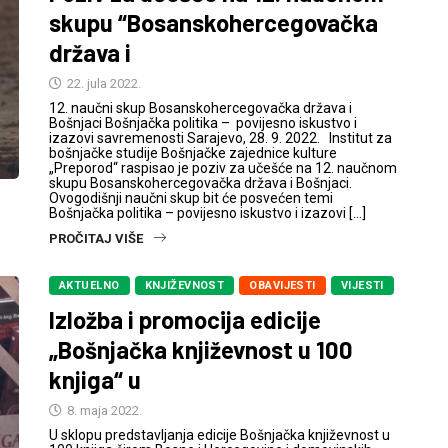
skupu “Bosanskohercegovačka
država i
22. jula 2022.
12. naučni skup Bosanskohercegovačka država i
Bošnjaci Bošnjačka politika – povijesno iskustvo i
izazovi savremenosti Sarajevo, 28. 9. 2022. Institut za
bošnjačke studije Bošnjačke zajednice kulture
„Preporod“ raspisao je poziv za učešće na 12. naučnom
skupu Bosanskohercegovačka država i Bošnjaci.
Ovogodišnji naučni skup bit će posvećen temi
Bošnjačka politika – povijesno iskustvo i izazovi […]
PROČITAJ VIŠE
AKTUELNO
KNJIŽEVNOST
OBAVIJESTI
VIJESTI
Izložba i promocija edicije
„Bošnjačka književnost u 100
knjiga“ u
8. maja 2022.
U sklopu predstavljanja edicije Bošnjačka književnost u