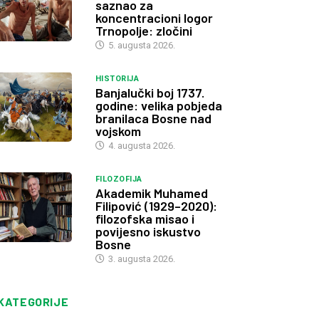
saznao za
koncentracioni logor
Trnopolje: zločini
5. augusta 2026.
HISTORIJA
Banjalučki boj 1737.
godine: velika pobjeda
branilaca Bosne nad
vojskom
4. augusta 2026.
FILOZOFIJA
Akademik Muhamed
Filipović (1929–2020):
filozofska misao i
povijesno iskustvo
Bosne
3. augusta 2026.
KATEGORIJE