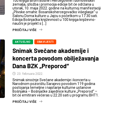
100 knjiga širom Bosne i Hercegovine i domovinskih
zemalja, izložba i promocija edicije bit će održana u
utorak, 10. maja 2022. godine na kulturnoj manifestaciji
„Plivske omahe: Bosanskohercegovačko višeglasje“ u
Salonu Doma kulture u Jajcu s početkom u 17.30 sati.
Edicija Bošnjačka književnost u 100 knjiga književno-
naučni je projekt s […]
PROČITAJ VIŠE
AKTUELNO
OBAVIJESTI
Snimak Svečane akademije i
koncerta povodom obilježavanja
Dana BZK „Preporod“
23. februara 2022.
Snimak sinoćnje Svečane akademije i koncerta u
Narodnom pozorištu Sarajevo povodom 119 godina
postojanja temeljne i najstarije kulturne ustanove
Bošnjaka – Bošnjačke zajednice kulture „Preporod“ –
bit će emitirani večeras u 22.20 sati u programu BHT1.
PROČITAJ VIŠE