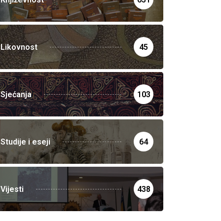
Likovnost
45
Sjećanja
103
Studije i eseji
64
Vijesti
438