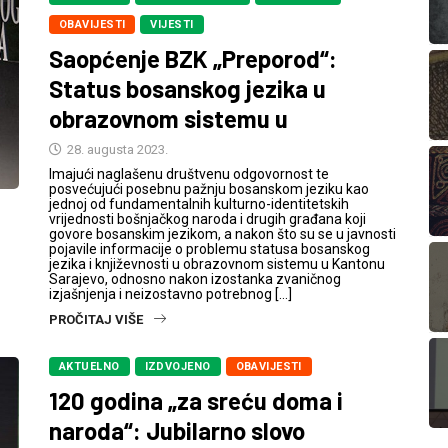
OBAVIJESTI
VIJESTI
Saopćenje BZK „Preporod“:
Status bosanskog jezika u
obrazovnom sistemu u
28. augusta 2023.
Imajući naglašenu društvenu odgovornost te
posvećujući posebnu pažnju bosanskom jeziku kao
jednoj od fundamentalnih kulturno-identitetskih
vrijednosti bošnjačkog naroda i drugih građana koji
govore bosanskim jezikom, a nakon što su se u javnosti
pojavile informacije o problemu statusa bosanskog
jezika i književnosti u obrazovnom sistemu u Kantonu
Sarajevo, odnosno nakon izostanka zvaničnog
izjašnjenja i neizostavno potrebnog […]
PROČITAJ VIŠE
AKTUELNO
IZDVOJENO
OBAVIJESTI
120 godina „za sreću doma i
naroda“: Jubilarno slovo