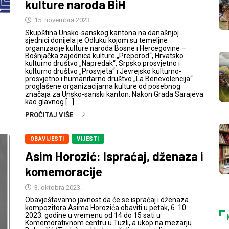
kulture naroda BiH
15. novembra 2023.
Skupština Unsko-sanskog kantona na današnjoj
sjednici donijela je Odluku kojom su temeljne
organizacije kulture naroda Bosne i Hercegovine –
Bošnjačka zajednica kulture „Preporod“, Hrvatsko
kulturno društvo „Napredak“, Srpsko prosvjetno i
kulturno društvo „Prosvjeta“ i Jevrejsko kulturno-
prosvjetno i humanitarno društvo „La Benevolencija“
proglašene organizacijama kulture od posebnog
značaja za Unsko-sanski kanton. Nakon Grada Sarajeva
kao glavnog […]
PROČITAJ VIŠE
OBAVIJESTI
VIJESTI
Asim Horozić: Ispraćaj, dženaza i
komemoracije
3. oktobra 2023.
Obavještavamo javnost da će se ispraćaj i dženaza
kompozitora Asima Horozića obaviti u petak, 6. 10.
2023. godine u vremenu od 14 do 15 sati u
Komemorativnom centru u Tuzli, a ukop na mezarju