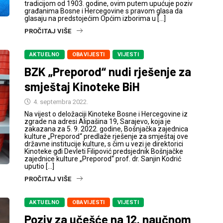
tradicijom od 1903. godine, ovim putem upućuje poziv
građanima Bosne i Hercegovine s pravom glasa da
glasaju na predstojećim Općim izborima u […]
PROČITAJ VIŠE
AKTUELNO
OBAVIJESTI
VIJESTI
BZK „Preporod“ nudi rješenje za
smještaj Kinoteke BiH
4. septembra 2022.
Na vijest o deložaciji Kinoteke Bosne i Hercegovine iz
zgrade na adresi Alipašina 19, Sarajevo, koja je
zakazana za 5. 9. 2022. godine, Bošnjačka zajednica
kulture „Preporod“ predlaže rješenje za smještaj ove
državne institucije kulture, s čim u vezi je direktorici
Kinoteke gđi Devleti Filipović predsjednik Bošnjačke
zajednice kulture „Preporod“ prof. dr. Sanjin Kodrić
uputio […]
PROČITAJ VIŠE
AKTUELNO
OBAVIJESTI
VIJESTI
Poziv za učešće na 12. naučnom