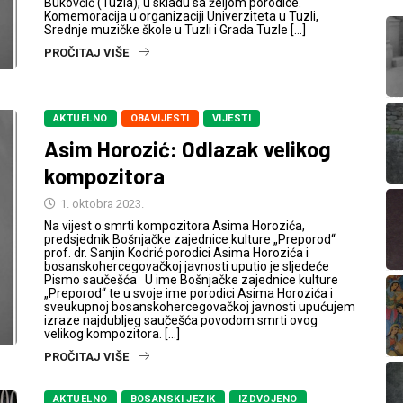
Bukovčić (Tuzla), u skladu sa željom porodice.
Komemoracija u organizaciji Univerziteta u Tuzli,
Srednje muzičke škole u Tuzli i Grada Tuzle […]
PROČITAJ VIŠE
AKTUELNO
OBAVIJESTI
VIJESTI
Asim Horozić: Odlazak velikog
kompozitora
1. oktobra 2023.
Na vijest o smrti kompozitora Asima Horozića,
predsjednik Bošnjačke zajednice kulture „Preporod“
prof. dr. Sanjin Kodrić porodici Asima Horozića i
bosanskohercegovačkoj javnosti uputio je sljedeće
Pismo saučešća U ime Bošnjačke zajednice kulture
„Preporod“ te u svoje ime porodici Asima Horozića i
sveukupnoj bosanskohercegovačkoj javnosti upućujem
izraze najdubljeg saučešća povodom smrti ovog
velikog kompozitora. […]
PROČITAJ VIŠE
AKTUELNO
BOSANSKI JEZIK
IZDVOJENO