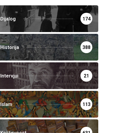
Dijalog
174
Historija
388
Intervjui
21
Islam
113
Književnost
631