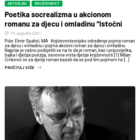
AKTUELNO
KNJIŽEVNOST
Poetika socrealizma u akcionom
romanu za djecu i omladinu “Istočni
15. augusta 2021.
Piše: Elmir Spahić, MA Književnoteorijsko određenje pojma roman
za djecu i omladinu i pojma akcioni roman za djecu i omladinu
Najprije je važno podsjetiti se na to da je roman, kao i pripovijetka,
bajka i dječija poezija, osnovna vrsta dječije književnosti.[1] Milan
Crnković će za dječiji roman kazati da se pod tim pojmom ne […]
PROČITAJ VIŠE