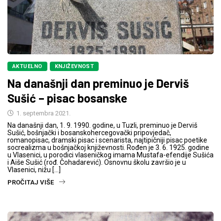
AKTUELNO
KNJIŽEVNOST
Na današnji dan preminuo je Derviš
Sušić – pisac bosanske
1. septembra 2021.
Na današnji dan, 1. 9. 1990. godine, u Tuzli, preminuo je Derviš
Sušić, bošnjački i bosanskohercegovački pripovjedač,
romanopisac, dramski pisac i scenarista, najtipičniji pisac poetike
socrealizma u bošnjačkoj književnosti. Rođen je 3. 6. 1925. godine
u Vlasenici, u porodici vlaseničkog imama Mustafa-efendije Sušića
i Aiše Sušić (rođ. Čohadarević). Osnovnu školu završio je u
Vlasenici, nižu […]
PROČITAJ VIŠE