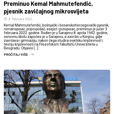
Preminuo Kemal Mahmutefendić,
pjesnik zavičajnog mikrosvijeta
4. februara 2022.
Kemal Mahmutefendić, bošnjački i bosanskohercegovački pjesnik,
romanopisac, pripovjedač, esejist i putopisac, preminuo je jučer 3.
februara 2022. godine. Rođen je u Sarajevu 8. aprila 1942. godine,
osnovnu školu započeo je u Sarajevu, a završio u Konjicu, gdje
završava i gimnaziju, nakon čega studira svjetsku književnost i
teoriju književnosti na Filozofskom fakultetu Univerziteta u
Beogradu. Objavio […]
PROČITAJ VIŠE