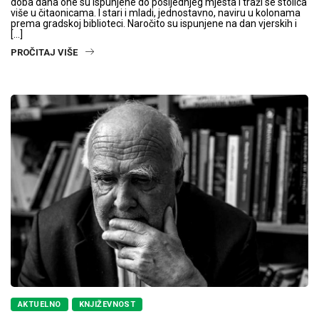
doba dana one su ispunjene do posljednjeg mjesta i traži se stolica
više u čitaonicama. I stari i mladi, jednostavno, naviru u kolonama
prema gradskoj biblioteci. Naročito su ispunjene na dan vjerskih i
[…]
PROČITAJ VIŠE
AKTUELNO
KNJIŽEVNOST