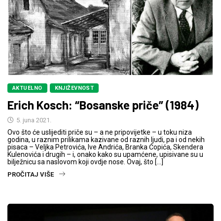
AKTUELNO
KNJIŽEVNOST
Erich Kosch: “Bosanske priče” (1984)
5. juna 2021.
Ovo što će uslijediti priče su – a ne pripovijetke – u toku niza
godina, u raznim prilikama kazivane od raznih ljudi, pa i od nekih
pisaca – Veljka Petrovića, Ive Andrića, Branka Ćopića, Skendera
Kulenovića i drugih – i, onako kako su upamćene, upisivane su u
bilježnicu sa naslovom koji ovdje nose. Ovaj, što […]
PROČITAJ VIŠE