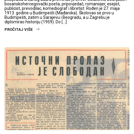
bosanskohercegovački poeta, pripovjedač, romansijer, esejist,
publicist, prevodilac, komediograf i libretist. Rođen je 27. maja
1913. godine u Budimpešti (Mađarska). Školovao se prvo u
Budimpešti, zatim u Sarajevu i Beogradu, a u Zagrebu je
diplomirao historiju (1959). Do […]
PROČITAJ VIŠE