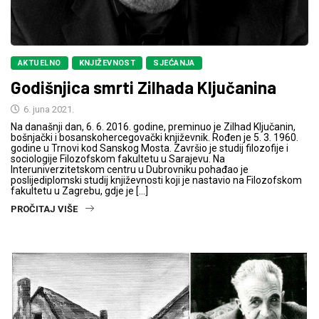
AKTUELNO
KNJIŽEVNOST
SJEĆANJA
Godišnjica smrti Zilhada Ključanina
6. juna 2021.
Na današnji dan, 6. 6. 2016. godine, preminuo je Zilhad Ključanin,
bošnjački i bosanskohercegovački književnik. Rođen je 5. 3. 1960.
godine u Trnovi kod Sanskog Mosta. Završio je studij filozofije i
sociologije Filozofskom fakultetu u Sarajevu. Na
Interuniverzitetskom centru u Dubrovniku pohađao je
poslijediplomski studij književnosti koji je nastavio na Filozofskom
fakultetu u Zagrebu, gdje je […]
PROČITAJ VIŠE