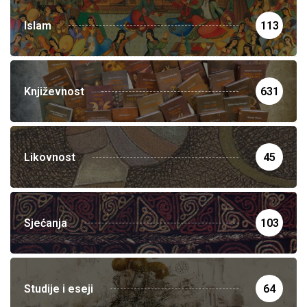
Islam
113
Književnost
631
Likovnost
45
Sjećanja
103
Studije i eseji
64