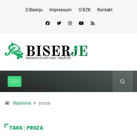
O Biserju
Impressum
O BZK
Kontakt
Naslovna
proza
TAGS : PROZA