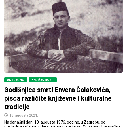
AKTUELNO
KNJIŽEVNOST
Godišnjica smrti Envera Čolakovića,
pisca različite književne i kulturalne
tradicije
18. augusta 2021.
Na današnji dan, 18. augusta 1976. godine, u Zagrebu, od
posljedica srčanog udara preminuo je Enver Čolaković, bošnjački i