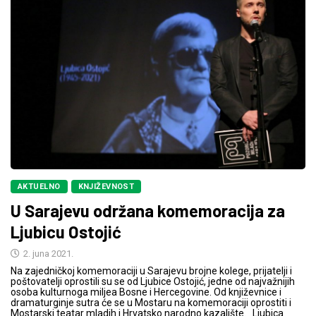
AKTUELNO
KNJIŽEVNOST
U Sarajevu održana komemoracija za
Ljubicu Ostojić
2. juna 2021.
Na zajedničkoj komemoraciji u Sarajevu brojne kolege, prijatelji i
poštovatelji oprostili su se od Ljubice Ostojić, jedne od najvažnijih
osoba kulturnoga miljea Bosne i Hercegovine. Od književnice i
dramaturginje sutra će se u Mostaru na komemoraciji oprostiti i
Mostarski teatar mladih i Hrvatsko narodno kazalište. Ljubica