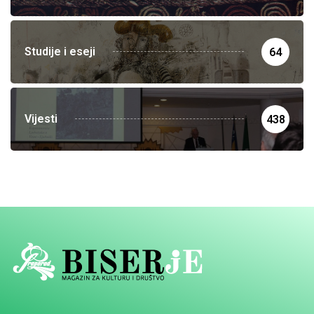
Studije i eseji
64
Vijesti
438