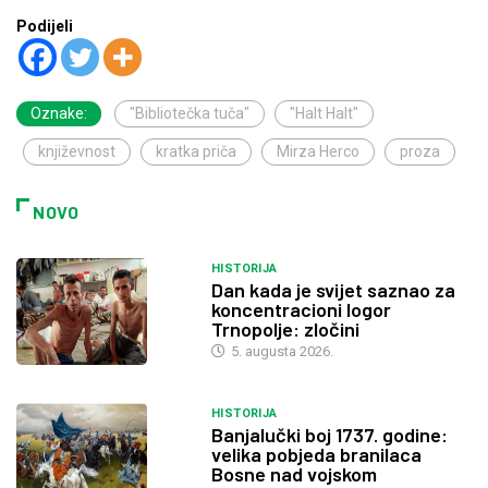
Podijeli
Oznake:
"Bibliotečka tuča"
"Halt Halt"
književnost
kratka priča
Mirza Herco
proza
NOVO
HISTORIJA
Dan kada je svijet saznao za
koncentracioni logor
Trnopolje: zločini
5. augusta 2026.
HISTORIJA
Banjalučki boj 1737. godine:
velika pobjeda branilaca
Bosne nad vojskom