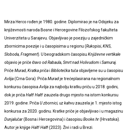
Mirza Herco rođen je 1980. godine. Diplomirao je na Odsjeku za
književnosti naroda Bosne i Hercegovine Filozofskog fakulteta
Univerziteta u Sarajevu. Objavljivao je poeziju u zajedničkim
zbornicima poezije i u časopisima u regionu (
Rukopisi
,
KNS
,
Sloboda, Fragment
). U beogradskom časopisu
Književne vertikale
objavio je priče
Đavo od Rabaula
,
Smrt nad Holivudom
i
Samuraj
.
Priče
Murad
,
Kratka priča
i
Bibliotečka tuča
objavljene su u časopisu
Avlija
(Crna Gora). Priča
Murad
je trećeplasirana na regionalnom
konkursu časopisa
Avlija
za najbolju kratku priču u 2018. godini,
dok je priča
Halt! Halt!
zauzela drugo mjesto na istom konkursu
2019. godine. Priča
U zbornici, uz kahvu
zauzela je 1. mjesto istog
konkursa za 2020. godinu. Kratke priče je objavljivao i u magazinu
Dunjalučar
(Bosna i Hercegovina) i časopisu
Booke.hr
(Hrvatska).
Autor je knjige
Halt! Halt
! (2023). Živi i radi u Brezi.