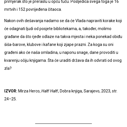
primjerak što je preraslu u opću tuču. Posljedica svega toga je 16
mrtvih i 152 povrijeđena čitaoca.
Nakon ovih dešavanja nadamo se da će Vlada napraviti korake koji
će odagnati ljudi od posjete bibliotekama, a, također, molimo
građane da što rjeđe odlaze na takva mjesta i neka ponekad obiđu
šiša-barove, klubove i kafane koji zjape prazni. Za koga su oni
građeni ako će naša omladina, u naponu snage, dane provoditi u
kvarenju očiju knjigama. Šta će uraditi država da ih odvrati od ovog
zla?
IZVOR:
Mirza Herco,
Halt! Halt!
, Dobra knjiga, Sarajevo, 2023, str.
24–25.