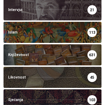
Intervjui
21
Islam
113
Književnost
631
Likovnost
45
Sjećanja
103