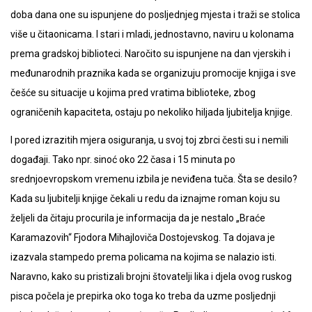
doba dana one su ispunjene do posljednjeg mjesta i traži se stolica
više u čitaonicama. I stari i mladi, jednostavno, naviru u kolonama
prema gradskoj biblioteci. Naročito su ispunjene na dan vjerskih i
međunarodnih praznika kada se organizuju promocije knjiga i sve
češće su situacije u kojima pred vratima biblioteke, zbog
ograničenih kapaciteta, ostaju po nekoliko hiljada ljubitelja knjige.
I pored izrazitih mjera osiguranja, u svoj toj zbrci česti su i nemili
događaji. Tako npr. sinoć oko 22 časa i 15 minuta po
srednjoevropskom vremenu izbila je neviđena tuča. Šta se desilo?
Kada su ljubitelji knjige čekali u redu da iznajme roman koju su
željeli da čitaju procurila je informacija da je nestalo „Braće
Karamazovih“ Fjodora Mihajloviča Dostojevskog. Ta dojava je
izazvala stampedo prema policama na kojima se nalazio isti.
Naravno, kako su pristizali brojni štovatelji lika i djela ovog ruskog
pisca počela je prepirka oko toga ko treba da uzme posljednji