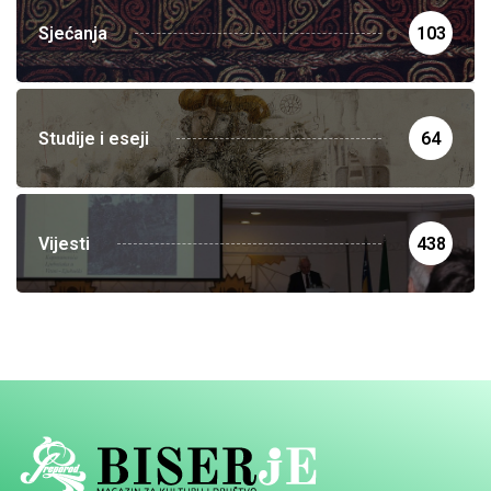
Sjećanja
103
Studije i eseji
64
Vijesti
438