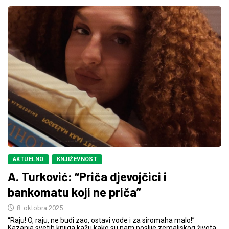
AKTUELNO
KNJIŽEVNOST
A. Turković: “Priča djevojčici i
bankomatu koji ne priča”
8. oktobra 2025.
“Raju! O, raju, ne budi zao, ostavi vode i za siromaha malo!”
Kazanja svetih knjiga kažu kako su nam poslije zemaljskog života