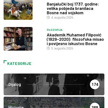
Banjalučki boj 1737. godine:
velika pobjeda branilaca
Bosne nad vojskom
4. augusta 2026.
FILOZOFIJA
Akademik Muhamed Filipović
(1929–2020): filozofska misao
i povijesno iskustvo Bosne
3. augusta 2026.
KATEGORIJE
Dijalog
174
Historija
388