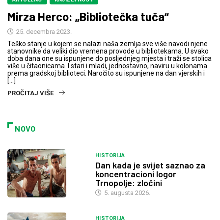
Mirza Herco: „Bibliotečka tuča“
25. decembra 2023.
Teško stanje u kojem se nalazi naša zemlja sve više navodi njene
stanovnike da veliki dio vremena provode u bibliotekama. U svako
doba dana one su ispunjene do posljednjeg mjesta i traži se stolica
više u čitaonicama. I stari i mladi, jednostavno, naviru u kolonama
prema gradskoj biblioteci. Naročito su ispunjene na dan vjerskih i
[…]
PROČITAJ VIŠE
NOVO
HISTORIJA
Dan kada je svijet saznao za
koncentracioni logor
Trnopolje: zločini
5. augusta 2026.
HISTORIJA