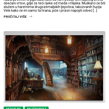
obećani vrtovi, gdje će teći rijeke od meda i mlijeka. Muškarci će biti
služeni u haremima drugozemaljskih ljepotica, takozvanih hurija.
Vele kako će im samo ta hrana, piće i prizori napojiti odveć […]
PROČITAJ VIŠE
AKTUELNO
KNJIŽEVNOST