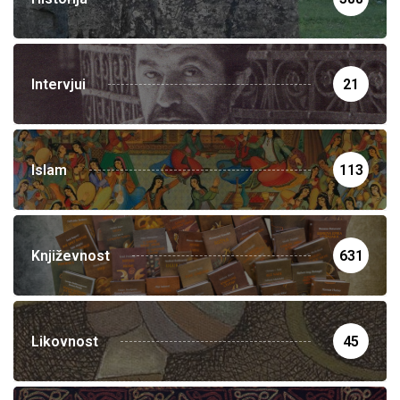
Intervjui
21
Islam
113
Književnost
631
Likovnost
45