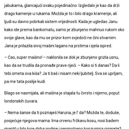
jabukama, glancajući svaku pojedinačno. Izgledalo je kao da drži
drago kamenje u rukama. Možda je to i bilo drago kramenje, ali
ljudi su davno pobrkali sistem vrijednosti. Kada je ugledao Janu
kako ide prema bankomatu, samo je zbunjeno mahnuo rukom oko
svoje glave, kao da mu se prizor kom svjedoči ne čini stvarnim.
Jana je prilazila sivoj mašini lagano na prstima i sjela ispred.
– Ćao, super mašino! – naklonila se dok je zbunjeno grizla usnu,
kao da se trudila da pronađe prave riječi. – Kako si ti danas? Da li
tebi smeta ova kiša? Ja ti baš i nisam neki ljubitelj. Sva se uprljam,
pa me tata poslije kudi.
Blago se nasmijala, ali mašina je stajala tu čvrsto i nijemo, poput
londonskih čuvara.
– Nema šanse da ti poznaješ Haruna, je l’ da? Možda te, doduše,
posjećuje njegova mama. Ima crvenu frčkavu kosu, nosi badem
mantil u bilo koje doba godine i nesmotreno konzumira cigarete?