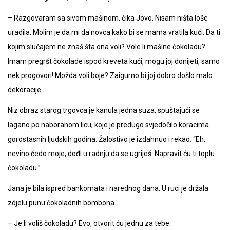
– Razgovaram sa sivom mašinom, čika Jovo. Nisam ništa loše
uradila. Molim je da mi da novca kako bi se mama vratila kući. Da ti
kojim slučajem ne znaš šta ona voli? Vole li mašine čokoladu?
Imam pregršt čokolade ispod kreveta kući, mogu joj donijeti, samo
nek progovori! Možda voli boje? Zaigurno bi joj dobro došlo malo
dekoracije.
Niz obraz starog trgovca je kanula jedna suza, spuštajući se
lagano po naboranom licu, koje je predugo svjedočilo koracima
gorostasnih ljudskih godina. Žalostivo je izdahnuo i rekao: “Eh,
nevino čedo moje, dođi u radnju da se ugriješ. Napravit ću ti toplu
čokoladu.”
Jana je bila ispred bankomata i narednog dana. U ruci je držala
zdjelu punu čokoladnih bombona.
– Je li voliš čokoladu? Evo, otvorit ću jednu za tebe.