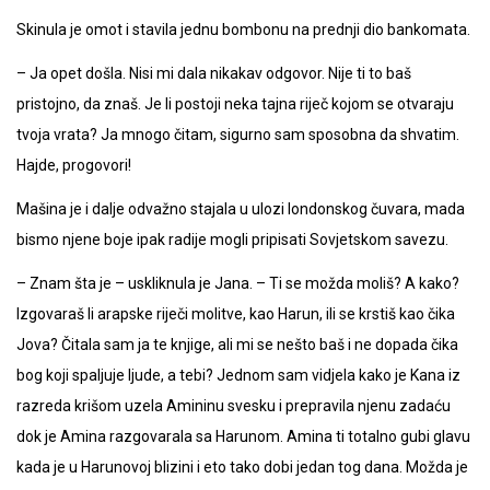
Skinula je omot i stavila jednu bombonu na prednji dio bankomata.
– Ja opet došla. Nisi mi dala nikakav odgovor. Nije ti to baš
pristojno, da znaš. Je li postoji neka tajna riječ kojom se otvaraju
tvoja vrata? Ja mnogo čitam, sigurno sam sposobna da shvatim.
Hajde, progovori!
Mašina je i dalje odvažno stajala u ulozi londonskog čuvara, mada
bismo njene boje ipak radije mogli pripisati Sovjetskom savezu.
– Znam šta je – uskliknula je Jana. – Ti se možda moliš? A kako?
Izgovaraš li arapske riječi molitve, kao Harun, ili se krstiš kao čika
Jova? Čitala sam ja te knjige, ali mi se nešto baš i ne dopada čika
bog koji spaljuje ljude, a tebi? Jednom sam vidjela kako je Kana iz
razreda krišom uzela Amininu svesku i prepravila njenu zadaću
dok je Amina razgovarala sa Harunom. Amina ti totalno gubi glavu
kada je u Harunovoj blizini i eto tako dobi jedan tog dana. Možda je