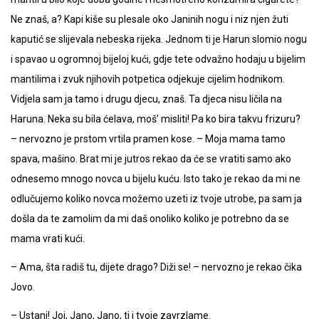
Ne znaš, a? Kapi kiše su plesale oko Janinih nogu i niz njen žuti
kaputić se slijevala nebeska rijeka. Jednom ti je Harun slomio nogu
i spavao u ogromnoj bijeloj kući, gdje tete odvažno hodaju u bijelim
mantilima i zvuk njihovih potpetica odjekuje cijelim hodnikom.
Vidjela sam ja tamo i drugu djecu, znaš. Ta djeca nisu ličila na
Haruna. Neka su bila ćelava, moš’ misliti! Pa ko bira takvu frizuru?
– nervozno je prstom vrtila pramen kose. – Moja mama tamo
spava, mašino. Brat mi je jutros rekao da će se vratiti samo ako
odnesemo mnogo novca u bijelu kuću. Isto tako je rekao da mi ne
odlučujemo koliko novca možemo uzeti iz tvoje utrobe, pa sam ja
došla da te zamolim da mi daš onoliko koliko je potrebno da se
mama vrati kući.
– Ama, šta radiš tu, dijete drago? Diži se! – nervozno je rekao čika
Jovo.
– Ustani! Joj, Jano, Jano, ti i tvoje zavrzlame.