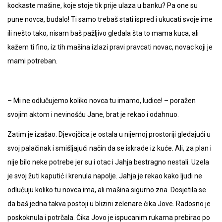
kockaste mašine, koje stoje tik prije ulaza u banku? Pa one su
pune novca, budalo! Ti samo trebaš stati ispred i ukucati svoje ime
ili nešto tako, nisam baš pažljivo gledala šta to mama kuca, ali
kažem ti fino, iz tih mašina izlazi pravi pravcati novac, novac koji je
mami potreban.
– Mi ne odlučujemo koliko novca tu imamo, ludice! – poražen
svojim aktom i nevinošću Jane, brat je rekao i odahnuo.
Zatim je izašao. Djevojčica je ostala u nijemoj prostoriji gledajući u
svoj palačinak i smišljajući način da se iskrade iz kuće. Ali, za plan i
nije bilo neke potrebe jer su i otac i Jahja bestragno nestali. Uzela
je svoj žuti kaputić i krenula napolje. Jahja je rekao kako ljudi ne
odlučuju koliko tu novca ima, ali mašina sigurno zna. Dosjetila se
da baš jedna takva postoji u blizini zelenare čika Jove. Radosno je
poskoknula i potrčala. Čika Jovo je ispucanim rukama prebirao po