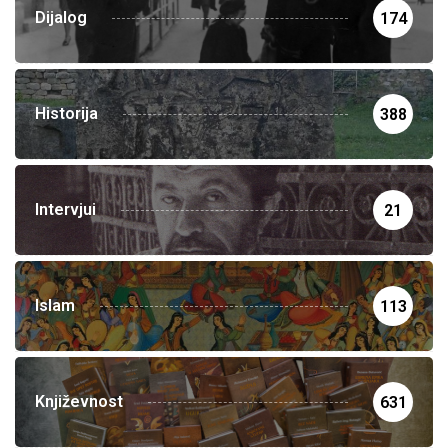
Dijalog
174
Historija
388
Intervjui
21
Islam
113
Književnost
631