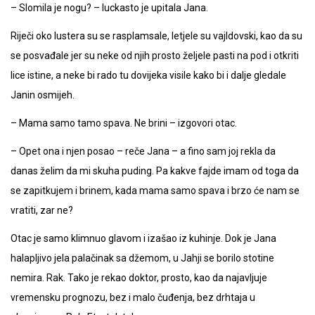
– Slomila je nogu? – luckasto je upitala Jana.
Riječi oko lustera su se rasplamsale, letjele su vajldovski, kao da su
se posvađale jer su neke od njih prosto željele pasti na pod i otkriti
lice istine, a neke bi rado tu dovijeka visile kako bi i dalje gledale
Janin osmijeh.
– Mama samo tamo spava. Ne brini – izgovori otac.
– Opet ona i njen posao – reče Jana – a fino sam joj rekla da
danas želim da mi skuha puding. Pa kakve fajde imam od toga da
se zapitkujem i brinem, kada mama samo spava i brzo će nam se
vratiti, zar ne?
Otac je samo klimnuo glavom i izašao iz kuhinje. Dok je Jana
halapljivo jela palačinak sa džemom, u Jahji se borilo stotine
nemira. Rak. Tako je rekao doktor, prosto, kao da najavljuje
vremensku prognozu, bez i malo čuđenja, bez drhtaja u