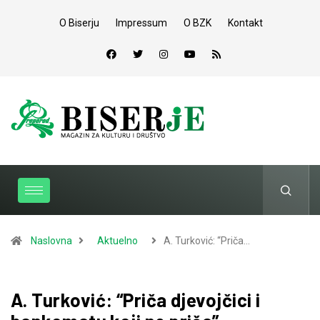
O Biserju
Impressum
O BZK
Kontakt
Naslovna
Aktuelno
A. Turković: “Priča…
A. Turković: “Priča djevojčici i