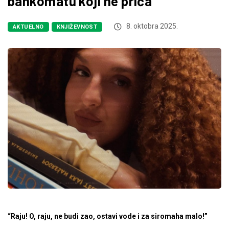
bankomatu koji ne priča”
8. oktobra 2025.
AKTUELNO
KNJIŽEVNOST
“Raju! O, raju, ne budi zao, ostavi vode i za siromaha malo!”