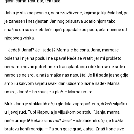
glasnicama. Rak. Eto, tek tako.
Jahja je stiskao pesnicu, naprezavši vene, kojima je ključala bol, pa
je zanesen i nesvjestan Janinog prisustva udario njom tako
snažno da su sve lebdeće riječi popadale po podu, ošamućene od
njegovog vriska.
– Jedeš, Jana!? Je li jedeš? Mama je bolesna, Jana, mama je
bolesna i nije na poslu i ne spava! Neće se vratiti jer mi prokleto
nemamo novac potreban za transplantaciju i doktori se ne srde i
narod se ne srdi, a naša majka nas napušta! Je li ti sada jasno gdje
smo i u kakvom svijetu svaki dan udišemo lažne nade? Mama
umire, Jano! – briznuo je u plač. – Mama umire.
Muk. Jana je staklastih očiju gledala zaprepašteno, držeći viljušku
u lijevoj ruci. Tup! Klapnula je viljuškom po stolu: “Jahja, mama
neće umrijeti! Rekao si novac? Jesi? – iskolačenih očiju je tražila
bratovu konfimarciju. – Pa pun ga je grad, Jahja. Znaš li one sive