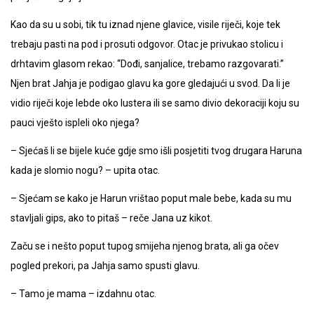
Kao da su u sobi, tik tu iznad njene glavice, visile riječi, koje tek
trebaju pasti na pod i prosuti odgovor. Otac je privukao stolicu i
drhtavim glasom rekao: “Dođi, sanjalice, trebamo razgovarati.”
Njen brat Jahja je podigao glavu ka gore gledajući u svod. Da li je
vidio riječi koje lebde oko lustera ili se samo divio dekoraciji koju su
pauci vješto ispleli oko njega?
– Sjećaš li se bijele kuće gdje smo išli posjetiti tvog drugara Haruna
kada je slomio nogu? – upita otac.
– Sjećam se kako je Harun vrištao poput male bebe, kada su mu
stavljali gips, ako to pitaš – reče Jana uz kikot.
Začu se i nešto poput tupog smijeha njenog brata, ali ga očev
pogled prekori, pa Jahja samo spusti glavu.
– Tamo je mama – izdahnu otac.