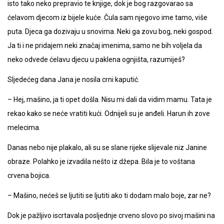
isto tako neko prepravio te knjige, dok je bog razgovarao sa
ćelavom djecom iz bijele kuće. Čula sam njegovo ime tamo, više
puta. Djeca ga dozivaju u snovima. Neki ga zovu bog, neki gospod.
Ja ti i ne pridajem neki značaj imenima, samo ne bih voljela da
neko odvede ćelavu djecu u paklena ognjišta, razumiješ?
Sljedećeg dana Jana je nosila crni kaputić.
– Hej, mašino, ja ti opet došla. Nisu mi dali da vidim mamu. Tata je
rekao kako se neće vratiti kući. Odnijeli su je anđeli. Harun ih zove
melecima.
Danas nebo nije plakalo, ali su se slane rijeke slijevale niz Janine
obraze. Polahko je izvadila nešto iz džepa. Bila je to voštana
crvena bojica.
– Mašino, nećeš se ljutiti se ljutiti ako ti dodam malo boje, zar ne?
Dok je pažljivo iscrtavala posljednje crveno slovo po sivoj mašini na