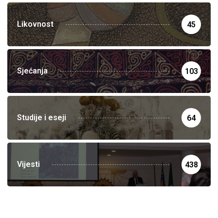
Likovnost
45
Sjećanja
103
Studije i eseji
64
Vijesti
438