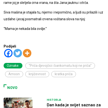
rame joj je sletjela crna vrana, na šta Jana jauknu i otrča.
Siva mašina je stajala tu, nijemo i nepomično, a ljudi su prilazili i uz
uzdahe i jecaj posmatrali crvena voštana slova na njoj:
“Mama je nekada bila ovdje.”
Podijeli
Oznake:
“Priča djevojčici i bankomatu koji ne priča”
Amoon
književnost
kratka priča
NOVO
HISTORIJA
Dan kada je svijet saznao za