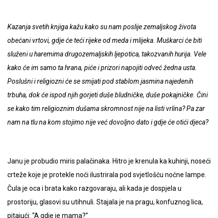
Kazanja svetih knjiga kažu kako su nam poslije zemaljskog života
obećani vrtovi, gdje će teći rijeke od meda i mlijeka. Muškarci će biti
služeni u haremima drugozemaljskih ljepotica, takozvanih hurija. Vele
kako će im samo ta hrana, piće i prizori napojiti odveć žedna usta.
Poslušni i religiozni će se smijati pod stablom jasmina najedenih
trbuha, dok će ispod njih gorjeti duše bludničke, duše pokajničke. Čini
se kako tim religioznim dušama skromnost nije na listi vrlina? Pa zar
nam na tlu na kom stojimo nije već dovoljno dato i gdje će otići djeca?
Janu je probudio miris palačinaka. Hitro je krenula ka kuhinji, noseći
crteže koje je protekle noći ilustrirala pod svjetlošću noćne lampe.
Čula je oca i brata kako razgovaraju, ali kada je dospjela u
prostoriju, glasovi su utihnuli. Stajala je na pragu, konfuznog lica,
pitajući: “A gdje je mama?”