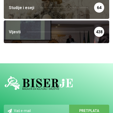
Studije i eseji
64
Vijesti
438