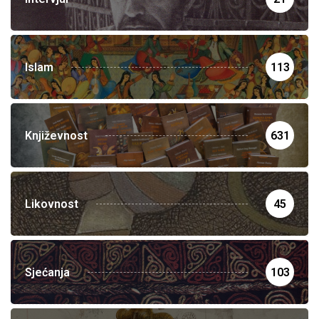
Islam
113
Književnost
631
Likovnost
45
Sjećanja
103