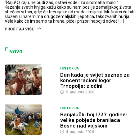
“Raju! O, raju, ne budi zao, ostavi vode i za siromaha malo!”
Kazanja svetih knjiga kažu kako su nam poslije zemaljskog života
obećani vrtovi, gdje će teći rijeke od meda i mlijeka. Muškarci će biti
služeni u haremima drugozemaljskih ljepotica, takozvanih hurija.
Vele kako će im samo ta hrana, piće i prizori napojiti odveć […]
PROČITAJ VIŠE
NOVO
HISTORIJA
Dan kada je svijet saznao za
koncentracioni logor
Trnopolje: zločini
5. augusta 2026.
HISTORIJA
Banjalučki boj 1737. godine:
velika pobjeda branilaca
Bosne nad vojskom
4. augusta 2026.