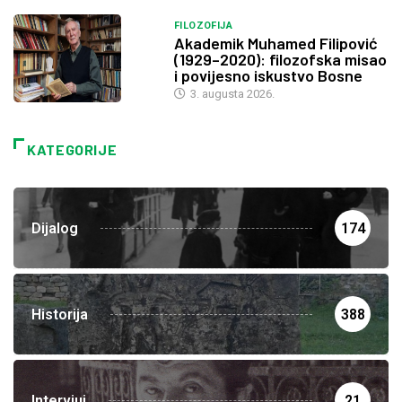
FILOZOFIJA
Akademik Muhamed Filipović
(1929–2020): filozofska misao
i povijesno iskustvo Bosne
3. augusta 2026.
KATEGORIJE
Dijalog
174
Historija
388
Intervjui
21