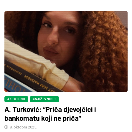
AKTUELNO
KNJIŽEVNOST
A. Turković: “Priča djevojčici i
bankomatu koji ne priča”
8. oktobra 2025.