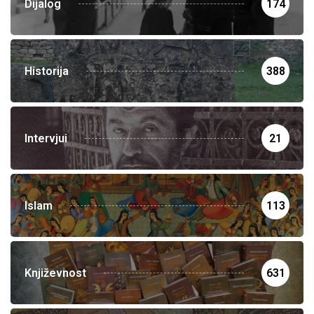
Dijalog
174
Historija
388
Intervjui
21
Islam
113
Književnost
631