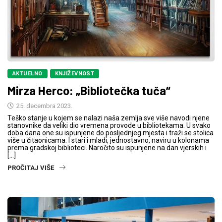
AKTUELNO
KNJIŽEVNOST
Mirza Herco: „Bibliotečka tuča“
25. decembra 2023.
Teško stanje u kojem se nalazi naša zemlja sve više navodi njene
stanovnike da veliki dio vremena provode u bibliotekama. U svako
doba dana one su ispunjene do posljednjeg mjesta i traži se stolica
više u čitaonicama. I stari i mladi, jednostavno, naviru u kolonama
prema gradskoj biblioteci. Naročito su ispunjene na dan vjerskih i
[…]
PROČITAJ VIŠE