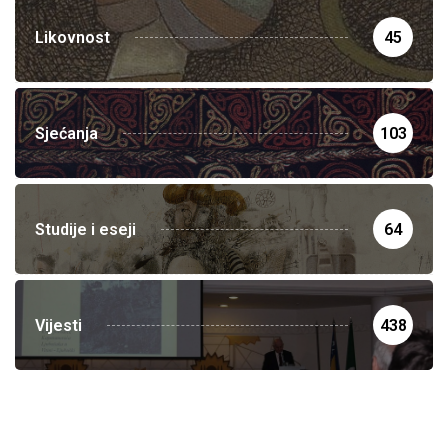
Likovnost
45
Sjećanja
103
Studije i eseji
64
Vijesti
438