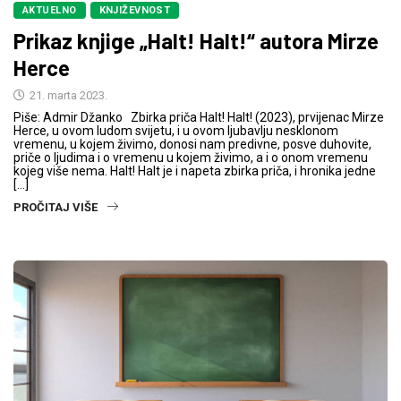
AKTUELNO
KNJIŽEVNOST
Prikaz knjige „Halt! Halt!“ autora Mirze
Herce
21. marta 2023.
Piše: Admir Džanko Zbirka priča Halt! Halt! (2023), prvijenac Mirze
Herce, u ovom ludom svijetu, i u ovom ljubavlju nesklonom
vremenu, u kojem živimo, donosi nam predivne, posve duhovite,
priče o ljudima i o vremenu u kojem živimo, a i o onom vremenu
kojeg više nema. Halt! Halt je i napeta zbirka priča, i hronika jedne
[…]
PROČITAJ VIŠE