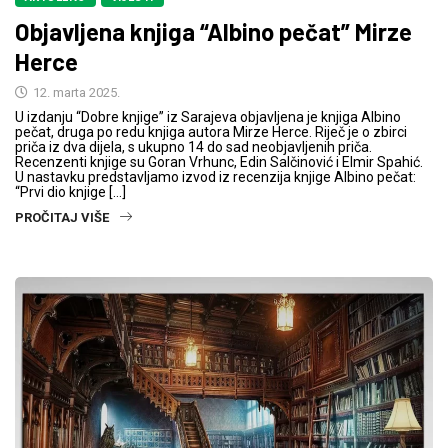
Objavljena knjiga “Albino pečat” Mirze
Herce
12. marta 2025.
U izdanju “Dobre knjige” iz Sarajeva objavljena je knjiga Albino
pečat, druga po redu knjiga autora Mirze Herce. Riječ je o zbirci
priča iz dva dijela, s ukupno 14 do sad neobjavljenih priča.
Recenzenti knjige su Goran Vrhunc, Edin Salčinović i Elmir Spahić.
U nastavku predstavljamo izvod iz recenzija knjige Albino pečat:
“Prvi dio knjige […]
PROČITAJ VIŠE