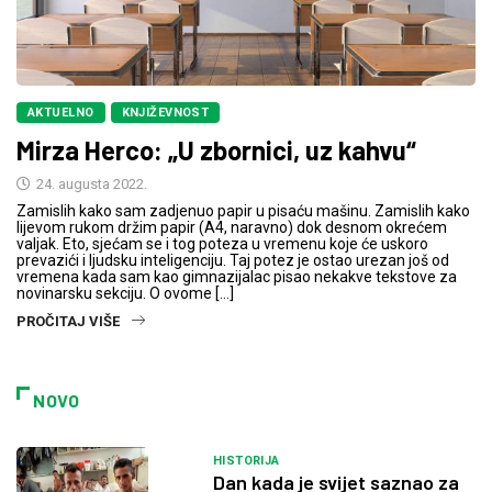
AKTUELNO
KNJIŽEVNOST
Mirza Herco: „U zbornici, uz kahvu“
24. augusta 2022.
Zamislih kako sam zadjenuo papir u pisaću mašinu. Zamislih kako
lijevom rukom držim papir (A4, naravno) dok desnom okrećem
valjak. Eto, sjećam se i tog poteza u vremenu koje će uskoro
prevazići i ljudsku inteligenciju. Taj potez je ostao urezan još od
vremena kada sam kao gimnazijalac pisao nekakve tekstove za
novinarsku sekciju. O ovome […]
PROČITAJ VIŠE
NOVO
HISTORIJA
Dan kada je svijet saznao za