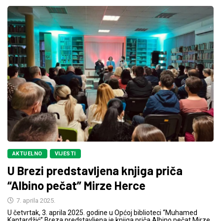
AKTUELNO
VIJESTI
U Brezi predstavljena knjiga priča
“Albino pečat” Mirze Herce
7. aprila 2025.
U četvrtak, 3. aprila 2025. godine u Općoj biblioteci “Muhamed
Kantardžić” Breza predstavljena je knjiga priča Albino pečat Mirze