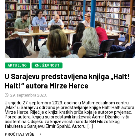
AKTUELNO
KNJIŽEVNOST
U Sarajevu predstavljena knjiga „Halt!
Halt!“ autora Mirze Herce
29. septembra 2023.
U srijedu 27. septembra 2023. godine u Multimedijalnom centru
„Mak“ u Sarajevu održano je predstavljanje knjige Halt! Halt! autora
Mirze Herce. Riječ je o knjizi kratkih priča koja je autorov prvjenac.
Pored autora, knjigu su predstavili književnik Admir Džanko i viši
asistent na Odsjeku za književnosti naroda BiH Filozofskog
fakulteta u Sarajevu Elmir Spahić. Autoru, […]
PROČITAJ VIŠE