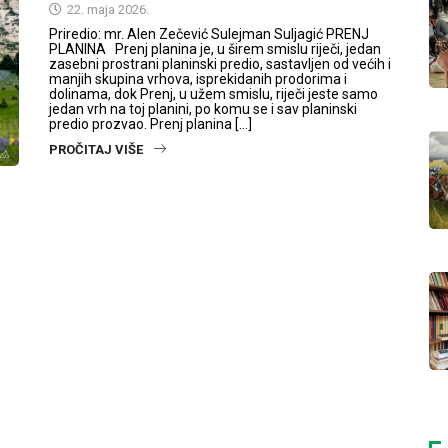
22. maja 2026.
Priredio: mr. Alen Zečević Sulejman Suljagić PRENJ
PLANINA Prenj planina je, u širem smislu riječi, jedan
zasebni prostrani planinski predio, sastavljen od većih i
manjih skupina vrhova, isprekidanih prodorima i
dolinama, dok Prenj, u užem smislu, riječi jeste samo
jedan vrh na toj planini, po komu se i sav planinski
predio prozvao. Prenj planina […]
PROČITAJ VIŠE