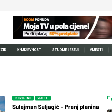
EZIK
KNJIŽEVNOST
STUDIJE I ESEJI
VIJESTI
IZDVOJENO
VIJESTI
Sulejman Suljagić – Prenj planina