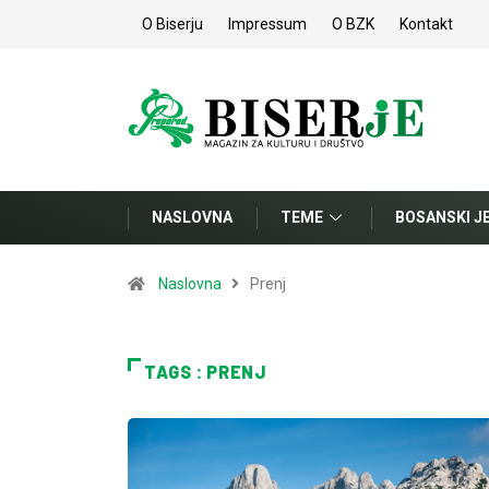
O Biserju
Impressum
O BZK
Kontakt
NASLOVNA
TEME
BOSANSKI J
Naslovna
Prenj
TAGS : PRENJ