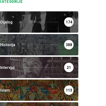
KATEGORIJE
Dijalog
174
Historija
388
Intervjui
21
Islam
113