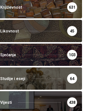
Književnost
631
Likovnost
45
Sjećanja
103
Studije i eseji
64
Vijesti
438