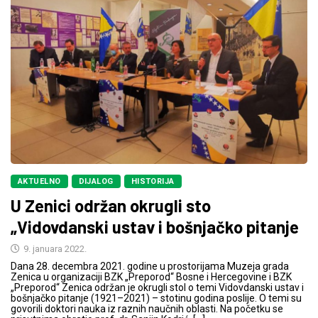
AKTUELNO
DIJALOG
HISTORIJA
U Zenici održan okrugli sto
„Vidovdanski ustav i bošnjačko pitanje
9. januara 2022.
Dana 28. decembra 2021. godine u prostorijama Muzeja grada
Zenica u organizaciji BZK „Preporod“ Bosne i Hercegovine i BZK
„Preporod“ Zenica održan je okrugli stol o temi Vidovdanski ustav i
bošnjačko pitanje (1921–2021) – stotinu godina poslije. O temi su
govorili doktori nauka iz raznih naučnih oblasti. Na početku se