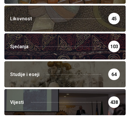
Likovnost
45
Sjećanja
103
Studije i eseji
64
Vijesti
438