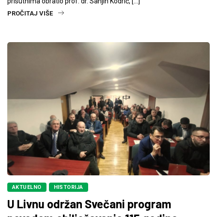
prisutnima obratio prof. dr. Sanjin Kodrić, […]
PROČITAJ VIŠE
AKTUELNO
HISTORIJA
U Livnu održan Svečani program