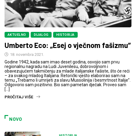
AKTUELNO
DIJALOG
HISTORIJA
Umberto Eco: „Esej o vječnom fašizmu”
18. novembra 2021.
Godine 1942, kada sam imao deset godina, osvojio sam prvu
regionalnu nagradu na Ludi Juvenilesu, dobrovoljnom i
obavezujućem takmičenju za mlade italijanske fašiste, što će reći
– za svakog mladog Italijana. Retorički vješto elaborirao sam na
temu „Trebamo li umrijeti za slavu Mussolinija i besmrtnost Italije”.
Odgovorio sam pozitivno. Bio sam pametan dječak. Proveo sam
[…]
PROČITAJ VIŠE
NOVO
HISTORIJA