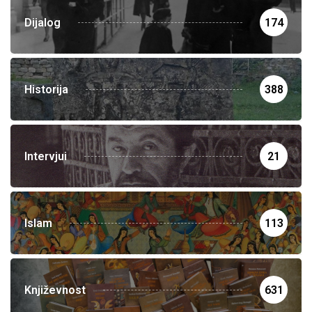
Dijalog
174
Historija
388
Intervjui
21
Islam
113
Književnost
631