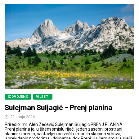
IZDVOJENO
VIJESTI
Sulejman Suljagić – Prenj planina
22. maja 2026.
Priredio: mr. Alen Zečević Sulejman Suljagić PRENJ PLANINA
Prenj planina je, u širem smislu riječi, jedan zasebni prostrani
planinski predio, sastavljen od većih i manjih skupina vrhova,
isprekidanih prodorima i dolinama, dok Prenj, u užem smislu, riječi