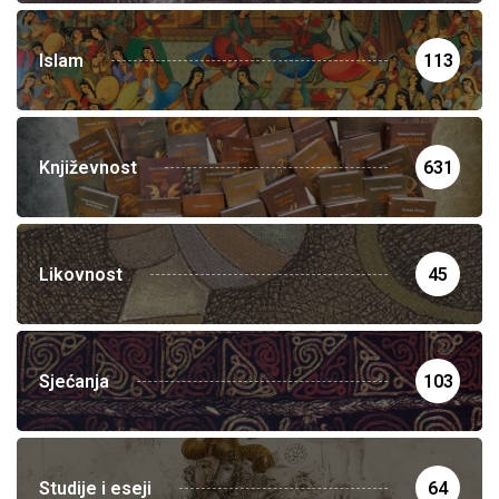
Islam
113
Književnost
631
Likovnost
45
Sjećanja
103
Studije i eseji
64