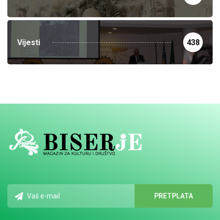
Vijesti
438