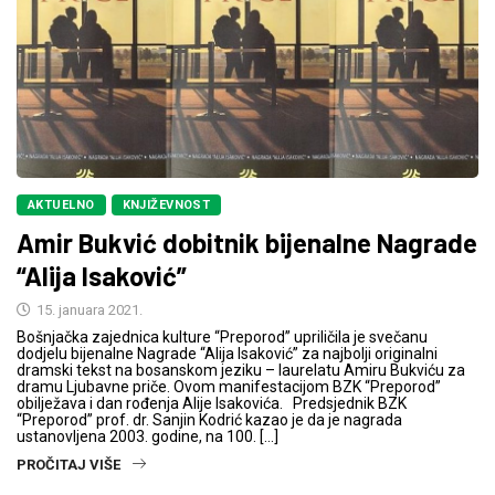
AKTUELNO
KNJIŽEVNOST
Amir Bukvić dobitnik bijenalne Nagrade
“Alija Isaković”
15. januara 2021.
Bošnjačka zajednica kulture “Preporod” upriličila je svečanu
dodjelu bijenalne Nagrade “Alija Isaković” za najbolji originalni
dramski tekst na bosanskom jeziku – laurelatu Amiru Bukviću za
dramu Ljubavne priče. Ovom manifestacijom BZK “Preporod”
obilježava i dan rođenja Alije Isakovića. Predsjednik BZK
“Preporod” prof. dr. Sanjin Kodrić kazao je da je nagrada
ustanovljena 2003. godine, na 100. […]
PROČITAJ VIŠE