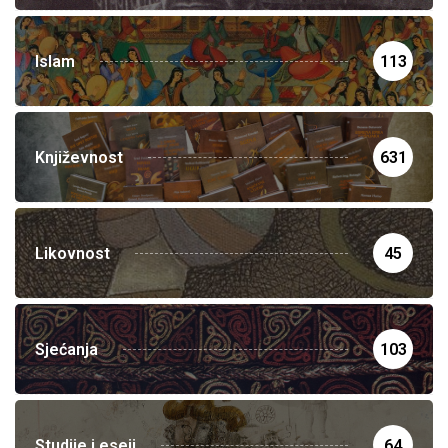
Islam
113
Književnost
631
Likovnost
45
Sjećanja
103
Studije i eseji
64