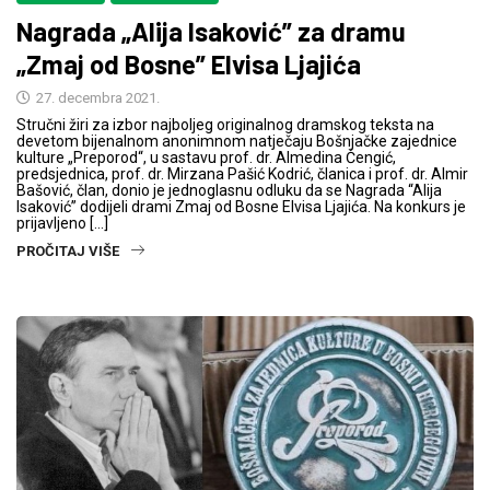
Nagrada „Alija Isaković” za dramu
„Zmaj od Bosne” Elvisa Ljajića
27. decembra 2021.
Stručni žiri za izbor najboljeg originalnog dramskog teksta na
devetom bijenalnom anonimnom natječaju Bošnjačke zajednice
kulture „Preporod“, u sastavu prof. dr. Almedina Čengić,
predsjednica, prof. dr. Mirzana Pašić Kodrić, članica i prof. dr. Almir
Bašović, član, donio je jednoglasnu odluku da se Nagrada “Alija
Isaković” dodijeli drami Zmaj od Bosne Elvisa Ljajića. Na konkurs je
prijavljeno […]
PROČITAJ VIŠE