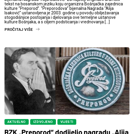
tekst na bosanskom jeziku koju organizira Bošnjačka zajednica
kulture “Preporod”. “Preporodova” bijenalna Nagrada “Alija
Isaković” ustanovljena je 2003. godine u povodu obilježavanja
stogodišnjice postojanja i djelovanja ove temeljne ustanove
kulture Bošnjaka, a s ciljem podsticanja i vrednovanja […]
PROČITAJ VIŠE
AKTUELNO
IZDVOJENO
VIJESTI
BZK „Preporod“ dodijelio nagradu „Alija