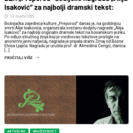
Isaković“ za najbolji dramski tekst:
14. marta 2022.
Bošnjačka zajednica kulture „Preporod“ danas je, na godišnjicu
smrti Alije Isakovića, organizirala svečanu dodjelu nagrade „Alija
Isaković“ za najbolji originalni dramski tekst na bosanskom jeziku.
Po odluci stručnog žirija koji je vrednovao tekstove pristigle na
anonimni javni natječaj, nagrada je pripala drami Zmaj od Bosne
Elvisa Ljajića. Nagradu je uručila prof. dr. Almedina Čengić, članica
[…]
PROČITAJ VIŠE
AKTUELNO
KNJIŽEVNOST