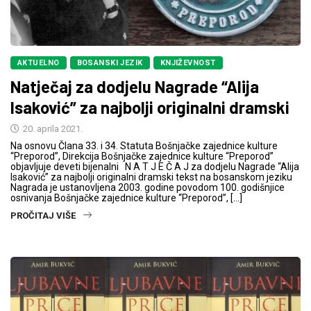
AKTUELNO
BOSANSKI JEZIK
KNJIŽEVNOST
Natječaj za dodjelu Nagrade “Alija
Isaković” za najbolji originalni dramski
20. aprila 2021.
Na osnovu Člana 33. i 34. Statuta Bošnjačke zajednice kulture
“Preporod”, Direkcija Bošnjačke zajednice kulture “Preporod”
objavljuje deveti bijenalni N A T J E Č A J za dodjelu Nagrade “Alija
Isaković” za najbolji originalni dramski tekst na bosanskom jeziku
Nagrada je ustanovljena 2003. godine povodom 100. godišnjice
osnivanja Bošnjačke zajednice kulture “Preporod”, […]
PROČITAJ VIŠE