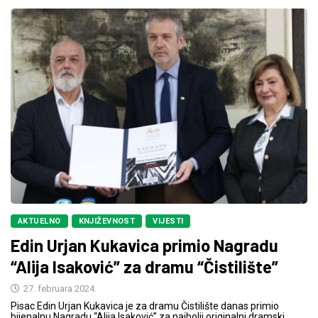
AKTUELNO
KNJIŽEVNOST
VIJESTI
Edin Urjan Kukavica primio Nagradu
“Alija Isaković” za dramu “Čistilište”
27. februara 2024.
Pisac Edin Urjan Kukavica je za dramu Čistilište danas primio
bijenalnu Nagradu “Alija Isaković” za najbolji originalni dramski