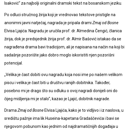
Isaković“ za najbolji originalni dramski tekst na bosanskom jeziku.
Po odluci stručnog žirija koji je vrednovao tekstove pristigle na
anonimni javni natječaj, nagrada je pripala drami
Zmaj od Bosne
Elvisa Ljajića. Nagradu je uručila prof. dr. Almedina Čengić, članica
žirija, dok je predsjednik žirija prof. dr. Almir Bašović istakao da se
nagrađena drama bavi tradicijom, ali je napisana na način na koji bi
sadašnje pozorište jako dobro moglo iskoristiti njen pozorišni
potencijal.
„Velika je čast dobiti ovu nagradu koja nosi ime po našem velikom
piscu i velika je čast biti u društvu ranijih dobitnika. Također,
posebno mi je drago što su odluku o ovoj nagradi donijeli oni do
čijeg mišljenja mi je stalo“, kazao je Ljajić, dobitnik nagrade.
Drama
Zmaj od Bosne
Elvisa Ljajića, kako je to vidljivo i iz naslova, u
središtu pažnje ima lik Huseina-kapetana Gradaščevića i bavi se
njegovom pobunom kao jednim od najdramatičnijih događaja u