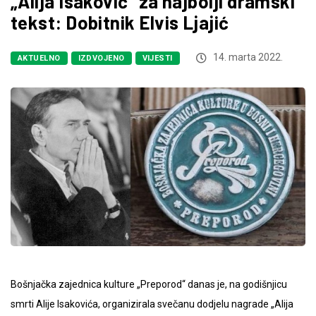
„Alija Isaković“ za najbolji dramski
tekst: Dobitnik Elvis Ljajić
14. marta 2022.
AKTUELNO
IZDVOJENO
VIJESTI
Bošnjačka zajednica kulture „Preporod“ danas je, na godišnjicu
smrti Alije Isakovića, organizirala svečanu dodjelu nagrade „Alija