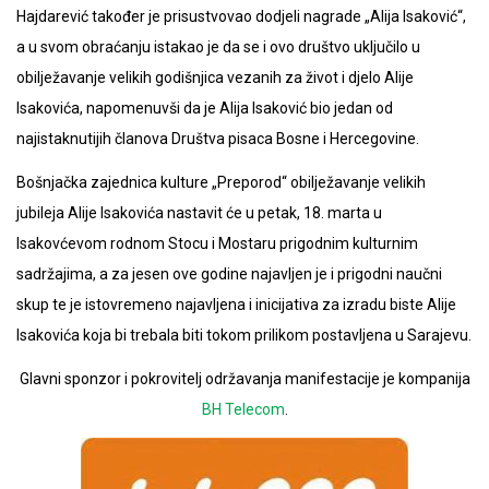
Hajdarević također je prisustvovao dodjeli nagrade „Alija Isaković“,
a u svom obraćanju istakao je da se i ovo društvo uključilo u
obilježavanje velikih godišnjica vezanih za život i djelo Alije
Isakovića, napomenuvši da je Alija Isaković bio jedan od
najistaknutijih članova Društva pisaca Bosne i Hercegovine.
Bošnjačka zajednica kulture „Preporod“ obilježavanje velikih
jubileja Alije Isakovića nastavit će u petak, 18. marta u
Isakovćevom rodnom Stocu i Mostaru prigodnim kulturnim
sadržajima, a za jesen ove godine najavljen je i prigodni naučni
skup te je istovremeno najavljena i inicijativa za izradu biste Alije
Isakovića koja bi trebala biti tokom prilikom postavljena u Sarajevu.
Glavni sponzor i pokrovitelj održavanja manifestacije je kompanija
BH Telecom
.