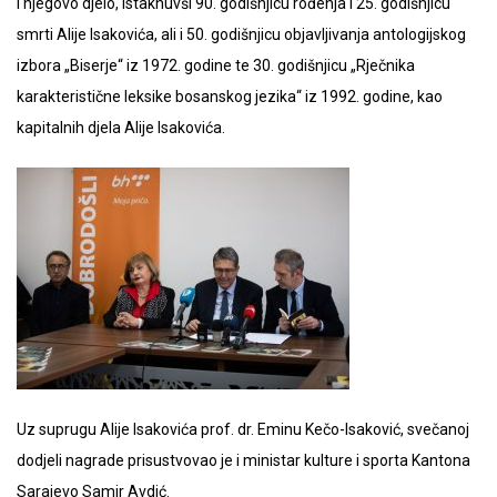
i njegovo djelo, istaknuvši 90. godišnjicu rođenja i 25. godišnjicu
smrti Alije Isakovića, ali i 50. godišnjicu objavljivanja antologijskog
izbora „Biserje“ iz 1972. godine te 30. godišnjicu „Rječnika
karakteristične leksike bosanskog jezika“ iz 1992. godine, kao
kapitalnih djela Alije Isakovića.
Uz suprugu Alije Isakovića prof. dr. Eminu Kečo-Isaković, svečanoj
dodjeli nagrade prisustvovao je i ministar kulture i sporta Kantona
Sarajevo Samir Avdić.