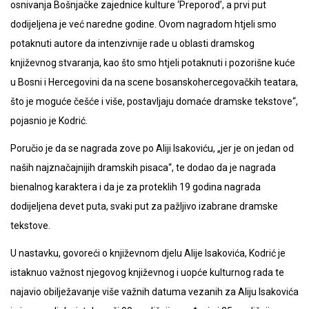
osnivanja Bošnjačke zajednice kulture ‘Preporod’, a prvi put
dodijeljena je već naredne godine. Ovom nagradom htjeli smo
potaknuti autore da intenzivnije rade u oblasti dramskog
književnog stvaranja, kao što smo htjeli potaknuti i pozorišne kuće
u Bosni i Hercegovini da na scene bosanskohercegovačkih teatara,
što je moguće češće i više, postavljaju domaće dramske tekstove“,
pojasnio je Kodrić.
Poručio je da se nagrada zove po Aliji Isakoviću, „jer je on jedan od
naših najznačajnijih dramskih pisaca“, te dodao da je nagrada
bienalnog karaktera i da je za proteklih 19 godina nagrada
dodijeljena devet puta, svaki put za pažljivo izabrane dramske
tekstove.
U nastavku, govoreći o književnom djelu Alije Isakovića, Kodrić je
istaknuo važnost njegovog književnog i uopće kulturnog rada te
najavio obilježavanje više važnih datuma vezanih za Aliju Isakovića