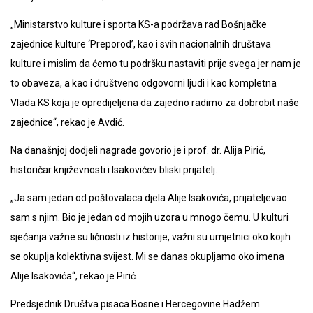
„Ministarstvo kulture i sporta KS-a podržava rad Bošnjačke
zajednice kulture ‘Preporod’, kao i svih nacionalnih društava
kulture i mislim da ćemo tu podršku nastaviti prije svega jer nam je
to obaveza, a kao i društveno odgovorni ljudi i kao kompletna
Vlada KS koja je opredijeljena da zajedno radimo za dobrobit naše
zajednice“, rekao je Avdić.
Na današnjoj dodjeli nagrade govorio je i prof. dr. Alija Pirić,
historičar književnosti i Isakovićev bliski prijatelj.
„Ja sam jedan od poštovalaca djela Alije Isakovića, prijateljevao
sam s njim. Bio je jedan od mojih uzora u mnogo čemu. U kulturi
sjećanja važne su ličnosti iz historije, važni su umjetnici oko kojih
se okuplja kolektivna svijest. Mi se danas okupljamo oko imena
Alije Isakovića“, rekao je Pirić.
Predsjednik Društva pisaca Bosne i Hercegovine Hadžem