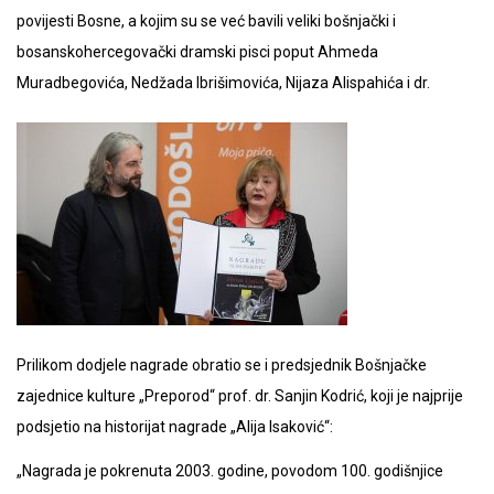
povijesti Bosne, a kojim su se već bavili veliki bošnjački i
bosanskohercegovački dramski pisci poput Ahmeda
Muradbegovića, Nedžada Ibrišimovića, Nijaza Alispahića i dr.
Prilikom dodjele nagrade obratio se i predsjednik Bošnjačke
zajednice kulture „Preporod“ prof. dr. Sanjin Kodrić, koji je najprije
podsjetio na historijat nagrade „Alija Isaković“:
„Nagrada je pokrenuta 2003. godine, povodom 100. godišnjice