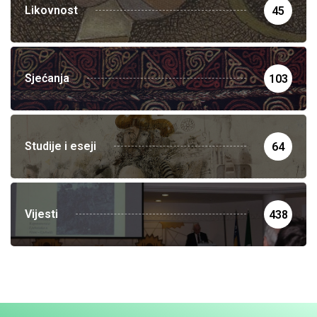
Likovnost
45
Sjećanja
103
Studije i eseji
64
Vijesti
438