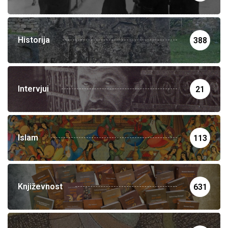
Historija
388
Intervjui
21
Islam
113
Književnost
631