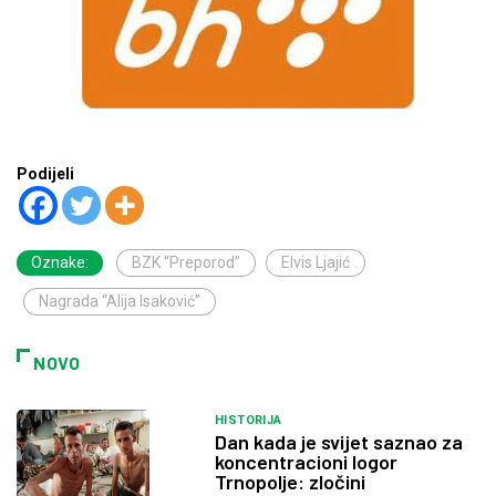
Podijeli
Oznake:
BZK “Preporod”
Elvis Ljajić
Nagrada “Alija Isaković”
NOVO
HISTORIJA
Dan kada je svijet saznao za
koncentracioni logor
Trnopolje: zločini