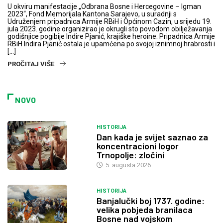
U okviru manifestacije „Odbrana Bosne i Hercegovine – Igman
2023“, Fond Memorijala Kantona Sarajevo, u suradnji s
Udruženjem pripadnica Armije RBiH i Općinom Cazin, u srijedu 19.
jula 2023. godine organizirao je okrugli sto povodom obilježavanja
godišnjice pogibije Indire Pjanić, krajiške heroine. Pripadnica Armije
RBiH Indira Pjanić ostala je upamćena po svojoj iznimnoj hrabrosti i
[…]
PROČITAJ VIŠE
NOVO
HISTORIJA
Dan kada je svijet saznao za
koncentracioni logor
Trnopolje: zločini
5. augusta 2026.
HISTORIJA
Banjalučki boj 1737. godine:
velika pobjeda branilaca
Bosne nad vojskom