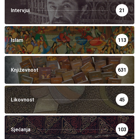
Intervjui
21
Islam
113
Književnost
631
Likovnost
45
Sjećanja
103