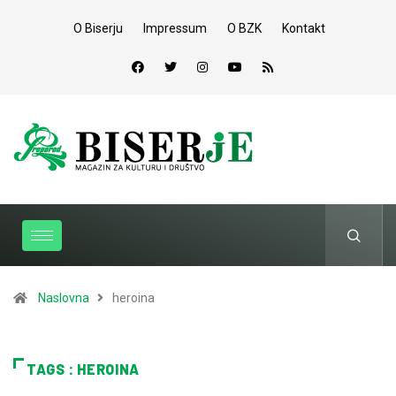
O Biserju
Impressum
O BZK
Kontakt
Naslovna
heroina
TAGS : HEROINA