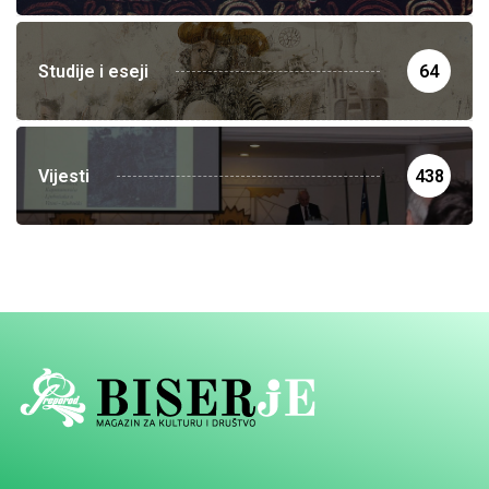
Studije i eseji
64
Vijesti
438