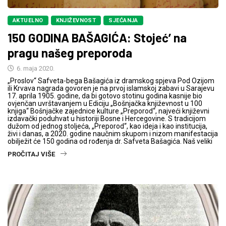
AKTUELNO
KNJIŽEVNOST
SJEĆANJA
150 GODINA BAŠAGIĆA: Stojeć’ na
pragu našeg preporoda
6. maja 2020.
„Proslov“ Safveta-bega Bašagića iz dramskog spjeva Pod Ozijom
ili Krvava nagrada govoren je na prvoj islamskoj zabavi u Sarajevu
17. aprila 1905. godine, da bi gotovo stotinu godina kasnije bio
ovjenčan uvrštavanjem u Ediciju „Bošnjačka književnost u 100
knjiga“ Bošnjačke zajednice kulture „Preporod“, najveći književni
izdavački poduhvat u historiji Bosne i Hercegovine. S tradicijom
dužom od jednog stoljeća, „Preporod“, kao ideja i kao institucija,
živi i danas, a 2020. godine naučnim skupom i nizom manifestacija
obilježit će 150 godina od rođenja dr. Safveta Bašagića. Naš veliki
PROČITAJ VIŠE