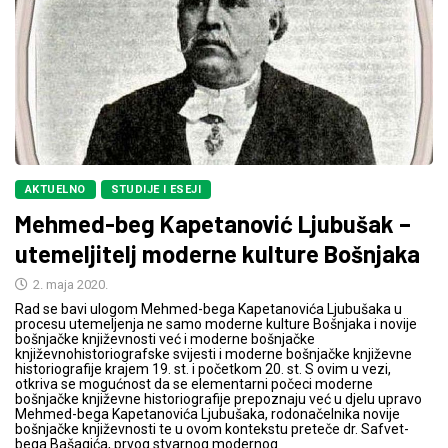
AKTUELNO
STUDIJE I ESEJI
Mehmed-beg Kapetanović Ljubušak –
utemeljitelj moderne kulture Bošnjaka
2. maja 2020.
Rad se bavi ulogom Mehmed-bega Kapetanovića Ljubušaka u
procesu utemeljenja ne samo moderne kulture Bošnjaka i novije
bošnjačke književnosti već i moderne bošnjačke
književnohistoriografske svijesti i moderne bošnjačke književne
historiografije krajem 19. st. i početkom 20. st. S ovim u vezi,
otkriva se mogućnost da se elementarni počeci moderne
bošnjačke književne historiografije prepoznaju već u djelu upravo
Mehmed-bega Kapetanovića Ljubušaka, rodonačelnika novije
bošnjačke književnosti te u ovom kontekstu preteče dr. Safvet-
bega Bašagića, prvog stvarnog modernog