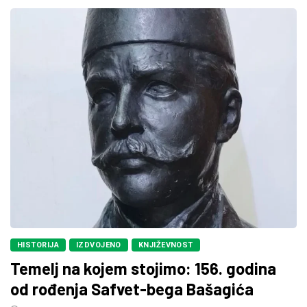
HISTORIJA
IZDVOJENO
KNJIŽEVNOST
Temelj na kojem stojimo: 156. godina
od rođenja Safvet-bega Bašagića