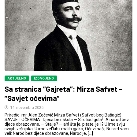
AKTUELNO
IZDVOJENO
Sa stranica ”Gajreta”: Mirza Safvet –
”Savjet očevima”
14. novembra 2025.
Priredio: mr. Alen Zečević Mirza Safvet (Safvet-beg Bašagić)
SAVJET OČEVIMA Djeca bez škola — Siročad gola! A narod bez
djece obrazovane, — Šta je? — ah! šta je, pitate, je li? U ime sviju
svojih vršnjaka, U ime vel'kih i malih gjaka, Očevi naši, Nusret vam
veli: Narod bez djece obrazovane, Narod je, […]