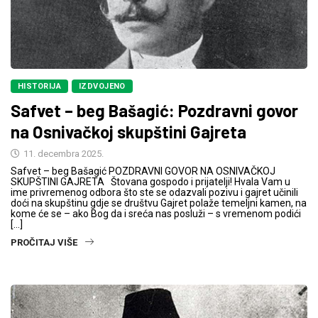
HISTORIJA
IZDVOJENO
Safvet – beg Bašagić: Pozdravni govor
na Osnivačkoj skupštini Gajreta
11. decembra 2025.
Safvet – beg Bašagić POZDRAVNI GOVOR NA OSNIVAČKOJ
SKUPŠTINI GAJRETA Štovana gospodo i prijatelji! Hvala Vam u
ime privremenog odbora što ste se odazvali pozivu i gajret učinili
doći na skupštinu gdje se društvu Gajret polaže temeljni kamen, na
kome će se – ako Bog da i sreća nas posluži – s vremenom podići
[…]
PROČITAJ VIŠE