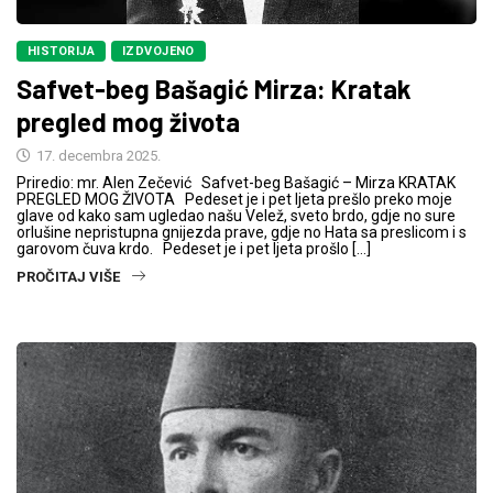
HISTORIJA
IZDVOJENO
Safvet-beg Bašagić Mirza: Kratak
pregled mog života
17. decembra 2025.
Priredio: mr. Alen Zečević Safvet-beg Bašagić – Mirza KRATAK
PREGLED MOG ŽIVOTA Pedeset je i pet ljeta prešlo preko moje
glave od kako sam ugledao našu Velež, sveto brdo, gdje no sure
orlušine nepristupna gnijezda prave, gdje no Hata sa preslicom i s
garovom čuva krdo. Pedeset je i pet ljeta prošlo […]
PROČITAJ VIŠE