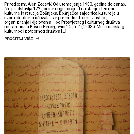
Priredio: mr. Alen Zečević Od utemeljenja 1903. godine do danas,
što predstavlja 122 godine dugu povijest najstarije i temljne
kulturne institucije Bošnjaka, Bošnjačka zajednica kulture je u
svom identitetu očuvala sve prethodne forme vlastitog
organiziranja i djelovanja – od Prosvjetnog i kulturnog društva
muslimana u Bosni i Hercegovini ”Gajret” (1903.), Muslimanskog
kulturnog i potpornog društva […]
PROČITAJ VIŠE