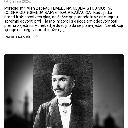
6. maja 2026.
Priredio: mr. Alen Zečević TEMELJ NA KOJEM STOJIMO: 156.
GODINA OD ROĐENJA SAFVET-BEGA BAŠAGIĆA Kada jedan
narod traži sopstveni glas, najčešće ga pronađe kroz one koji su
spremni govoriti prvi – jasno, hrabro i s osjećajem odgovornosti
prema zajednici. Ponekad je dovoljno da se pojavi jedan čovjek koji
vjeruje da njegov narod može i […]
PROČITAJ VIŠE