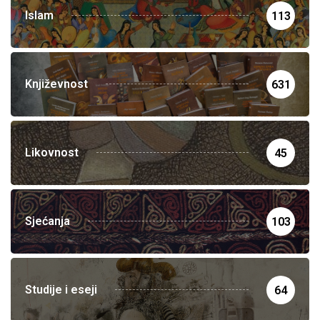
Islam
113
Književnost
631
Likovnost
45
Sjećanja
103
Studije i eseji
64