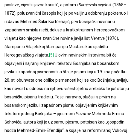
poslove, vijesti i javne koristi“, a potom i
Sarajevski cvjetnik
(1868–
1872), poluzvanični časopis koji je po valijinu odobrenju pokrenuo i
izdavao Mehmed Šakir Kurtćehajić, prvi bošnjački novinar u
zapadnom smislu riječi, dok se u kratkotrajnom Hercegovačkom
vilajetu kao njegove zvanične novine javlja list
Neretva
(1876),
štampan u Vilajetskoj štampariji u Mostaru kao sjedištu
Hercegovačkog vilajeta.
[5]
U ovim novinskim listovima bit će
objavljeni i najraniji književni tekstovi Bošnjaka na bosanskom
jeziku i zapadnoj pismenosti, a što je pojam koji u 19. i na početku
20. st. obuhvata one oblike pismenosti koji se kod Bošnjaka javljaju
kao novost u odnosu na njihovu višestoljetnu arebičku te još stariju
bosaničku pisanu tradiciju. To je, naravno, slučaj i s prvim na
bosanskom jeziku i zapadnom pismu objavljenim književnim
tekstom jednog Bošnjaka – pjesmom
Pozdrav
Mehmeda Emina
Šehovića, autora koji je uz samu pjesmu potpisan kao „gospodin
hodža Mehmed-Emin-Efendija“, a koja je na reformiranoj Vukovoj