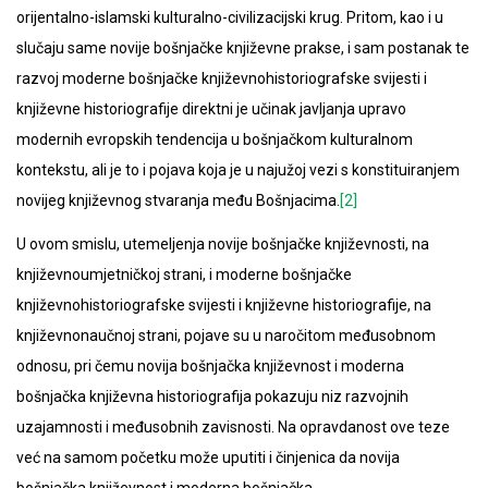
orijentalno-islamski kulturalno-civilizacijski krug. Pritom, kao i u
slučaju same novije bošnjačke književne prakse, i sam postanak te
razvoj moderne bošnjačke književnohistoriografske svijesti i
književne historiografije direktni je učinak javljanja upravo
modernih evropskih tendencija u bošnjačkom kulturalnom
kontekstu, ali je to i pojava koja je u najužoj vezi s konstituiranjem
novijeg književnog stvaranja među Bošnjacima.
[2]
U ovom smislu, utemeljenja novije bošnjačke književnosti, na
književnoumjetničkoj strani, i moderne bošnjačke
književnohistoriografske svijesti i književne historiografije, na
književnonaučnoj strani, pojave su u naročitom međusobnom
odnosu, pri čemu novija bošnjačka književnost i moderna
bošnjačka književna historiografija pokazuju niz razvojnih
uzajamnosti i međusobnih zavisnosti. Na opravdanost ove teze
već na samom početku može uputiti i činjenica da novija
bošnjačka književnost i moderna bošnjačka