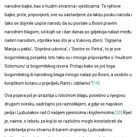
narodne bajke, kao o hudim stvarima i vješticama. Te njihove
bajke, priče, pripovijesti, sve su sastavljene za lakšu pouku naroda i
tako se dojmile uopće narodu da su postale u Bosni pravim
narodnim blagom, od kojih se i dan danas po gdjekoja nalazi među
našim narodom, otprilike kao što je u Vukovoj zbirci: ‘Ognjena
Marija u paklu’, ‘Griješna udovica’, i ‘Sestre sv. Petra’, to je sve
bogomilskog porijekla. Isto tako su i mnoge pripovijetke o ‘mudrom
Solomunu’ iz bogomilskog izvora. Pričaju kako se još toga
bogomilskog ili narodnog blaga mnogo nalazi po Bosni, a osobito u
konjičkom kotaru u prijedjelu Rami i Jablanici.“
[19]
Ova pojava još je izrazitija u
Istočnom blagu
, posebno u njegovu
drugom svesku, sadržajno još raznolikijem, a gdje se napokon
javlja i Ljubušakov rad
O našijem pjesnicima i književnicima
.
[20]
Riječ
je, naime, o tekstu za koji bi se razložno moglo konstatirati da
predstavlja prvu stvarnu ili barem izvjesniju Ljubušakovu