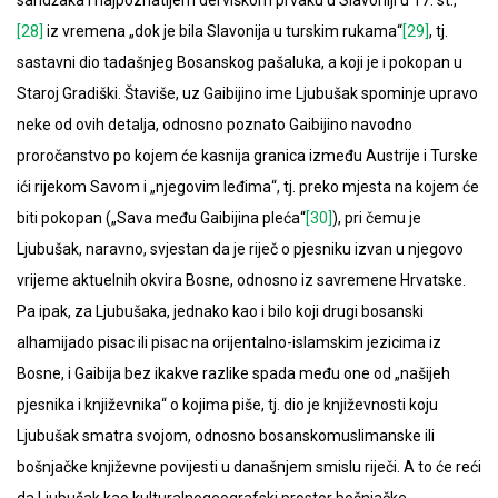
[28]
iz vremena „dok je bila Slavonija u turskim rukama“
[29]
, tj.
sastavni dio tadašnjeg Bosanskog pašaluka, a koji je i pokopan u
Staroj Gradiški. Štaviše, uz Gaibijino ime Ljubušak spominje upravo
neke od ovih detalja, odnosno poznato Gaibijino navodno
proročanstvo po kojem će kasnija granica između Austrije i Turske
ići rijekom Savom i „njegovim leđima“, tj. preko mjesta na kojem će
biti pokopan („Sava među Gaibijina pleća“
[30]
), pri čemu je
Ljubušak, naravno, svjestan da je riječ o pjesniku izvan u njegovo
vrijeme aktuelnih okvira Bosne, odnosno iz savremene Hrvatske.
Pa ipak, za Ljubušaka, jednako kao i bilo koji drugi bosanski
alhamijado pisac ili pisac na orijentalno-islamskim jezicima iz
Bosne, i Gaibija bez ikakve razlike spada među one od „našijeh
pjesnika i književnika“ o kojima piše, tj. dio je književnosti koju
Ljubušak smatra svojom, odnosno bosanskomuslimanske ili
bošnjačke književne povijesti u današnjem smislu riječi. A to će reći
da Ljubušak kao kulturalnogeografski prostor bošnjačke