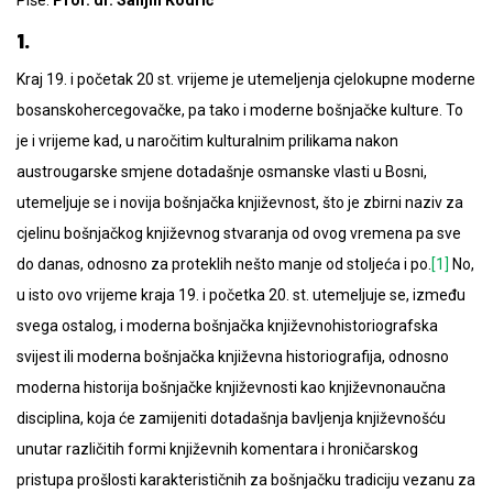
1.
Kraj 19. i početak 20 st. vrijeme je utemeljenja cjelokupne moderne
bosanskohercegovačke, pa tako i moderne bošnjačke kulture. To
je i vrijeme kad, u naročitim kulturalnim prilikama nakon
austrougarske smjene dotadašnje osmanske vlasti u Bosni,
utemeljuje se i novija bošnjačka književnost, što je zbirni naziv za
cjelinu bošnjačkog književnog stvaranja od ovog vremena pa sve
do danas, odnosno za proteklih nešto manje od stoljeća i po.
[1]
No,
u isto ovo vrijeme kraja 19. i početka 20. st. utemeljuje se, između
svega ostalog, i moderna bošnjačka književnohistoriografska
svijest ili moderna bošnjačka književna historiografija, odnosno
moderna historija bošnjačke književnosti kao književnonaučna
disciplina, koja će zamijeniti dotadašnja bavljenja književnošću
unutar različitih formi književnih komentara i hroničarskog
pristupa prošlosti karakterističnih za bošnjačku tradiciju vezanu za