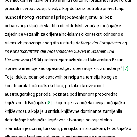
presudni evropeizacijski val, a koji dolazi iz potrebe prihvatanja
nužnosti novog vremena i prilagođavanja njemu, ali bez
odbacivanja ključnih vlastitih identitetskih značajki bošnjačke
zajednice vezanih za orijentalno-islamski kontekst, odnosno s
ciljem izbjegavanja onog što u studiji
Anfänge der Europäisierung
im Kunstschrifttum der moslimischen Slaven in Bosnien und
Herzegowina
(1934) ugledni njemački slavist Maximilian Braun
ispravno imenuje kao opasnost „evropeizacije kroz uništenje“.
[7]
To je, dakle, jedan od osnovnih principa na temelju kojeg se
konstituirala bošnjačka kultura, pa tako i književnost
austrougarskog perioda, poznata pod imenom preporodne
književnosti Bošnjaka,
[8]
s kojom je i započela novija bošnjačka
književnost, a koja je u smislu književne dominante zamijenila
dotadašnje bošnjačko književno stvaranje na orijentalno-
islamskim jezicima, turskom, perzijskom i arapskom, te bošnjačko
alhamijado književno stvaranje, ostvarivano na narodnom,