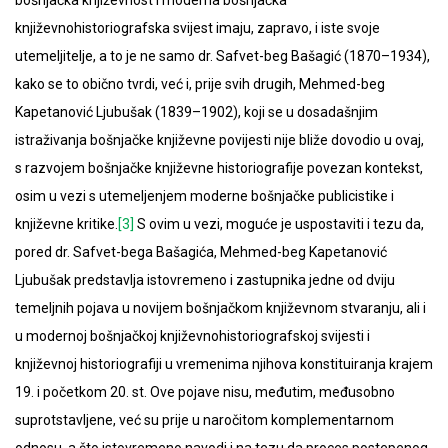
književnohistoriografska svijest imaju, zapravo, i iste svoje
utemeljitelje, a to je ne samo dr. Safvet-beg Bašagić (1870–1934),
kako se to obično tvrdi, već i, prije svih drugih, Mehmed-beg
Kapetanović Ljubušak (1839–1902), koji se u dosadašnjim
istraživanja bošnjačke književne povijesti nije bliže dovodio u ovaj,
s razvojem bošnjačke književne historiografije povezan kontekst,
osim u vezi s utemeljenjem moderne bošnjačke publicistike i
književne kritike.
[3]
S ovim u vezi, moguće je uspostaviti i tezu da,
pored dr. Safvet-bega Bašagića, Mehmed-beg Kapetanović
Ljubušak predstavlja istovremeno i zastupnika jedne od dviju
temeljnih pojava u novijem bošnjačkom književnom stvaranju, ali i
u modernoj bošnjačkoj književnohistoriografskoj svijesti i
književnoj historiografiji u vremenima njihova konstituiranja krajem
19. i početkom 20. st. Ove pojave nisu, međutim, međusobno
suprotstavljene, već su prije u naročitom komplementarnom
odnosu, a što istovremeno navodi i na tezu da proces postepenog