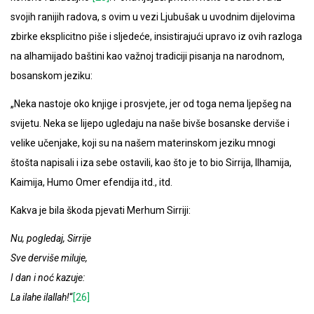
svojih ranijih radova, s ovim u vezi Ljubušak u uvodnim dijelovima
zbirke eksplicitno piše i sljedeće, insistirajući upravo iz ovih razloga
na alhamijado baštini kao važnoj tradiciji pisanja na narodnom,
bosanskom jeziku:
„Neka nastoje oko knjige i prosvjete, jer od toga nema ljepšeg na
svijetu. Neka se lijepo ugledaju na naše bivše bosanske derviše i
velike učenjake, koji su na našem materinskom jeziku mnogi
štošta napisali i iza sebe ostavili, kao što je to bio Sirrija, Ilhamija,
Kaimija, Humo Omer efendija itd., itd.
Kakva je bila škoda pjevati Merhum Sirriji:
Nu, pogledaj, Sirrije
Sve derviše miluje,
I dan i noć kazuje:
La ilahe ilallah!
“
[26]