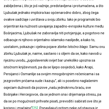
zabilježena i, što je još važnije, predstavljena i protumačena, a što
Ljubušak jednako implicira kao općenarodno dobro, zbog čega
ovakve sadržaje i uvrštava u svoju zbirku. Iako je programski bio
orijentiran ka nužnosti usvajanja zapadno-evropske kulture među
Bošnjacima, Ljubušak ne zaboravlja niti potcjenjuje, a pogotovo ne
odbacuje ni njihovo orijentalno-islamsko naslijeđe, a kako to,
uostalom, pokazuje i cjelina pojave zbirke
Istočno blago
. Samu ovu
zbirku Ljubušak je, naime, sastavio i s ciljem da se, kako navodi u
njezinu uvodu, „jugoslavenski svijet bar unekoliko upozna sa
istočnom književnosti, pa da se lijepo osvjedoči, kako Arapi,
Persijanci i Osmanlije sa svojim mnogobrojnim rečenicama i sa
jezgrovitim pričama sude i kazuju“, ali i s posebno naglašenim
osjećam dužnosti da pozove „našu jednokrvnu braću, sve
Bošnjake i Hercegovce, da se jednom sna i drijemanja otresu, pa
da se po mogućnosti prihvate pisati, prevoditi i sabirati sve što je
korisno i značajno“
[25]
. Ponavljajući pritom neke od stavova iz