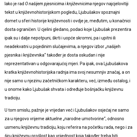
Iako je rad
O našijem pjesnicima i književnicima
njegov najcjelovitiji
tekst u književnohistorijskom pogledu, Ljubušakov spoznajni
domet u sferi historije književnosti i ovdje je, međutim, u konačnici
dosta ograničen. U cjelini gledano, podaci koje Ljubušak prezentira
ipak su i dalje nepotpuni, škrti i uopće skromni, pa i upitni ili
neadekvatni u pojedinim slučajevima, a njegov izbor „našijeh
pjesnika i književnika“ također je dosta oskudan i nije
reprezentativan u odgovarajućoj mjeri. Pa ipak, ova Ljubušakova
kratka književnohistorijska radnja ima svoj nesumnjiv značaj, a on
nije samo u njezinu začetničkom karakteru, već, između ostalog, i
u onome kako Ljubušak shvata i određuje bošnjačku književnu
tradiciju.
U tom smislu, pažnje je vrijedan već i Ljubušakov osjećaj ne samo
za u njegovo vrijeme aktuelne „narodne umotvorine“, odnosno
usmenu književnu tradiciju, koju referira na početku rada, nego i za
širu književnu prošlost kao vrijednost koja također treba biti