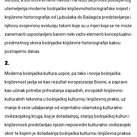
utemeljenja moderne bošnjačke književnohistoriografske svijest i
književne historiografije od Ljubušaka do Bašagića predstavljanja i
njihovu svojevrsnu evoluciju tokom koje su u mjeri koja se ne može
zanemariti uspostavljeni barem neki važni elementi konceptualno-
predmetnog okvira bošnjačke književne historiografije kakvu
poznajemo danas.
2.
Moderna bošnjačka kultura uopće, pa tako i novija bošnjačka
književnost javlja se kao rezultat evropeizacije Bosne, a zapravo
kao učinak potrebe prihvatanja zapadnih, evropskih književno-
kulturalnih tekovina u bošnjačkoj kulturnoj i književnoj praksi, uz
manje ili veće udaljavanje od orijentalno-islamskog kulturalno-
civilizacijskog kruga, koji je dotadašnjoj, starijoj bošnjačkoj kulturi i
književnosti predstavljao njezin neposredni kulturalno-civilizacijski
okvir te kojem je dotadašnja bošnjačka kulturna i književna praksa