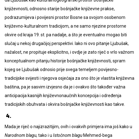
književnosti, odnosno starije bošnjačke književne prakse,
podrazumijeva i povijesni prostor Bosne sa svojom osobenom
književno-kulturalnom tradicijom, a ne samo njezine prostorne
okvire od kraja 19. st. pa nadalje, a što je eventualno mogao biti
slučaj u nekoj drugačijoj perspektivi. Iako ni ovo pitanje Ljubušak,
nažalost, ne propituje eksplicitno, i ovdje je zato riječ o vrlo važnom
konceptualnom pitanju historije bošnjačke književnosti, spram
kojeg se Ljubušak odnosio prije svega temeljem povijesno-
tradicijske svijesti i njegova osjećaja za ono što je vlastita književna
baština, pa je sasvim izvjesno da je i ovakvo što također važna
anticipacija kasnijih književnonaučnih koncepcija i određenja
tradicijskih obuhvata i okvira bošnjačke književnosti kao takve.
4.
Mada je riječ o najizrazitijim, ovih i ovakvih primjera ima još kako u
Narodnom blagu
, tako i u
Istočnom blagu
Mehmed-bega