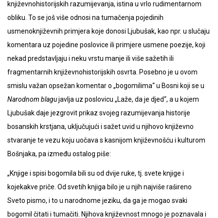
književnohistorijskih razumijevanja, istina u vrlo rudimentarnom
obliku. To se još više odnosi na tumačenja pojedinih
usmenoknjiževnih primjera koje donosi Ljubušak, kao npr. u slučaju
komentara uz pojedine poslovice ili primjere usmene poezije, koji
nekad predstavljaju i neku vrstu manje ili više sažetih ili
fragmentarnih književnohistorijskih osvrta. Posebno je u ovom
smislu važan opsežan komentar o „bogomilima“ u Bosni koji se u
Narodnom blagu
javlja uz poslovicu „Laže, da je djed“, a u kojem
Ljubušak daje jezgrovit prikaz svojeg razumijevanja historije
bosanskih krstjana, uključujući i sažet uvid u njihovo književno
stvaranje te vezu koju uočava s kasnijom književnošću i kulturom
Bošnjaka, pa između ostalog piše:
„Knjige i spisi bogomila bili su od dvije ruke, tj. svete knjige i
kojekakve priče. Od svetih knjiga bilo je u njih najviše rašireno
Sveto pismo, i to u narodnome jeziku, da ga je mogao svaki
bogomil čitati i tumačiti. Njihova književnost mnogo je poznavala i