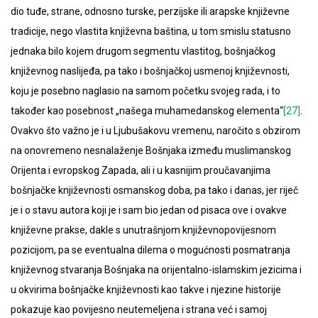
dio tuđe, strane, odnosno turske, perzijske ili arapske književne
tradicije, nego vlastita književna baština, u tom smislu statusno
jednaka bilo kojem drugom segmentu vlastitog, bošnjačkog
književnog naslijeđa, pa tako i bošnjačkoj usmenoj književnosti,
koju je posebno naglasio na samom početku svojeg rada, i to
također kao posebnost „našega muhamedanskog elementa“
[27]
.
Ovakvo što važno je i u Ljubušakovu vremenu, naročito s obzirom
na onovremeno nesnalaženje Bošnjaka između muslimanskog
Orijenta i evropskog Zapada, ali i u kasnijim proučavanjima
bošnjačke književnosti osmanskog doba, pa tako i danas, jer riječ
je i o stavu autora koji je i sam bio jedan od pisaca ove i ovakve
književne prakse, dakle s unutrašnjom književnopovijesnom
pozicijom, pa se eventualna dilema o mogućnosti posmatranja
književnog stvaranja Bošnjaka na orijentalno-islamskim jezicima i
u okvirima bošnjačke književnosti kao takve i njezine historije
pokazuje kao povijesno neutemeljena i strana već i samoj