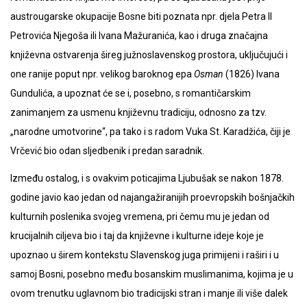
austrougarske okupacije Bosne biti poznata npr. djela Petra II
Petrovića Njegoša ili Ivana Mažuranića, kao i druga značajna
književna ostvarenja šireg južnoslavenskog prostora, uključujući i
one ranije poput npr. velikog baroknog epa
Osman
(1826) Ivana
Gundulića, a upoznat će se i, posebno, s romantičarskim
zanimanjem za usmenu književnu tradiciju, odnosno za tzv.
„narodne umotvorine“, pa tako i s radom Vuka St. Karadžića, čiji je
Vrčević bio odan sljedbenik i predan saradnik.
Između ostalog, i s ovakvim poticajima Ljubušak se nakon 1878.
godine javio kao jedan od najangažiranijih proevropskih bošnjačkih
kulturnih poslenika svojeg vremena, pri čemu mu je jedan od
krucijalnih ciljeva bio i taj da književne i kulturne ideje koje je
upoznao u širem kontekstu Slavenskog juga primijeni i raširi i u
samoj Bosni, posebno među bosanskim muslimanima, kojima je u
ovom trenutku uglavnom bio tradicijski stran i manje ili više dalek