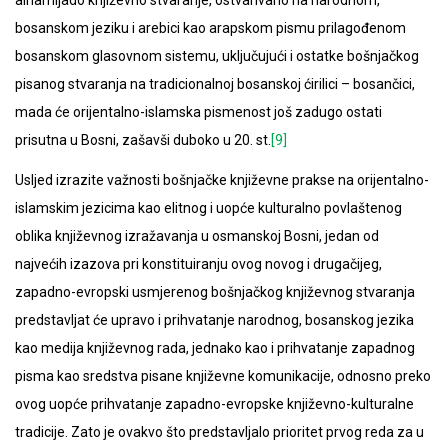
bosanskom jeziku i arebici kao arapskom pismu prilagođenom
bosanskom glasovnom sistemu, uključujući i ostatke bošnjačkog
pisanog stvaranja na tradicionalnoj bosanskoj ćirilici – bosančici,
mada će orijentalno-islamska pismenost još zadugo ostati
prisutna u Bosni, zašavši duboko u 20. st.
[9]
Usljed izrazite važnosti bošnjačke književne prakse na orijentalno-
islamskim jezicima kao elitnog i uopće kulturalno povlaštenog
oblika književnog izražavanja u osmanskoj Bosni, jedan od
najvećih izazova pri konstituiranju ovog novog i drugačijeg,
zapadno-evropski usmjerenog bošnjačkog književnog stvaranja
predstavljat će upravo i prihvatanje narodnog, bosanskog jezika
kao medija književnog rada, jednako kao i prihvatanje zapadnog
pisma kao sredstva pisane književne komunikacije, odnosno preko
ovog uopće prihvatanje zapadno-evropske književno-kulturalne
tradicije. Zato je ovakvo što predstavljalo prioritet prvog reda za u