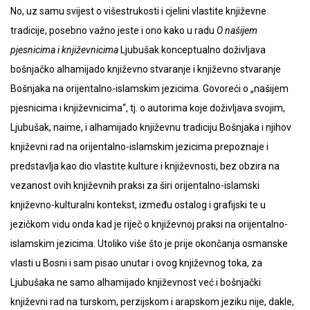
No, uz samu svijest o višestrukosti i cjelini vlastite književne
tradicije, posebno važno jeste i ono kako u radu
O našijem
pjesnicima i književnicima
Ljubušak konceptualno doživljava
bošnjačko alhamijado književno stvaranje i književno stvaranje
Bošnjaka na orijentalno-islamskim jezicima. Govoreći o „našijem
pjesnicima i književnicima“, tj. o autorima koje doživljava svojim,
Ljubušak, naime, i alhamijado književnu tradiciju Bošnjaka i njihov
književni rad na orijentalno-islamskim jezicima prepoznaje i
predstavlja kao dio vlastite kulture i književnosti, bez obzira na
vezanost ovih književnih praksi za širi orijentalno-islamski
književno-kulturalni kontekst, između ostalog i grafijski te u
jezičkom vidu onda kad je riječ o književnoj praksi na orijentalno-
islamskim jezicima. Utoliko više što je prije okončanja osmanske
vlasti u Bosni i sam pisao unutar i ovog književnog toka, za
Ljubušaka ne samo alhamijado književnost već i bošnjački
književni rad na turskom, perzijskom i arapskom jeziku nije, dakle,