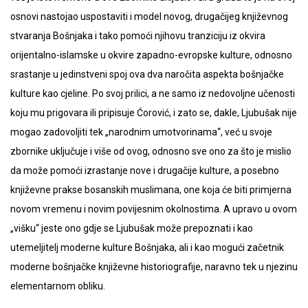
osnovi nastojao uspostaviti i model novog, drugačijeg književnog
stvaranja Bošnjaka i tako pomoći njihovu tranziciju iz okvira
orijentalno-islamske u okvire zapadno-evropske kulture, odnosno
srastanje u jedinstveni spoj ova dva naročita aspekta bošnjačke
kulture kao cjeline. Po svoj prilici, a ne samo iz nedovoljne učenosti
koju mu prigovara ili pripisuje Ćorović, i zato se, dakle, Ljubušak nije
mogao zadovoljiti tek „narodnim umotvorinama“, već u svoje
zbornike uključuje i više od ovog, odnosno sve ono za što je mislio
da može pomoći izrastanje nove i drugačije kulture, a posebno
književne prakse bosanskih muslimana, one koja će biti primjerna
novom vremenu i novim povijesnim okolnostima. A upravo u ovom
„višku“ jeste ono gdje se Ljubušak može prepoznati i kao
utemeljitelj moderne kulture Bošnjaka, ali i kao mogući začetnik
moderne bošnjačke književne historiografije, naravno tek u njezinu
elementarnom obliku.