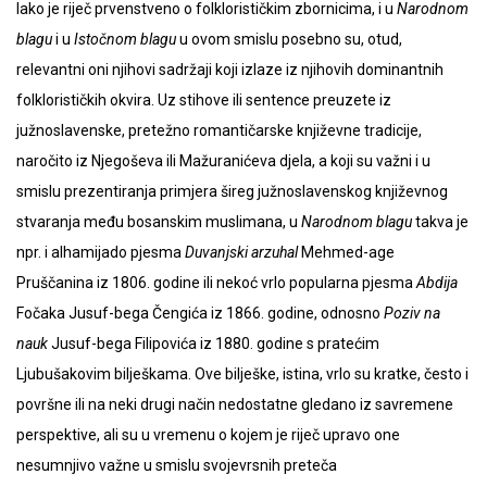
Iako je riječ prvenstveno o folklorističkim zbornicima, i u
Narodnom
blagu
i u
Istočnom blagu
u ovom smislu posebno su, otud,
relevantni oni njihovi sadržaji koji izlaze iz njihovih dominantnih
folklorističkih okvira. Uz stihove ili sentence preuzete iz
južnoslavenske, pretežno romantičarske književne tradicije,
naročito iz Njegoševa ili Mažuranićeva djela, a koji su važni i u
smislu prezentiranja primjera šireg južnoslavenskog književnog
stvaranja među bosanskim muslimana, u
Narodnom blagu
takva je
npr. i alhamijado pjesma
Duvanjski arzuhal
Mehmed-age
Pruščanina iz 1806. godine ili nekoć vrlo popularna pjesma
Abdija
Fočaka Jusuf-bega Čengića iz 1866. godine, odnosno
Poziv na
nauk
Jusuf-bega Filipovića iz 1880. godine s pratećim
Ljubušakovim bilješkama. Ove bilješke, istina, vrlo su kratke, često i
površne ili na neki drugi način nedostatne gledano iz savremene
perspektive, ali su u vremenu o kojem je riječ upravo one
nesumnjivo važne u smislu svojevrsnih preteča