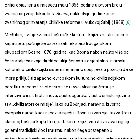
ćirilici objavljena u mjesecu maju 1866. godine u prvom broju
zvaničnog vilajetskog lista
Bosna
, dakle dvije godine prije
zvaničnog prihvatanja ćiriličke reforme u Vukovoj Srbiji (1868).
[6]
Međutim, evropeizacija bošnjačke kulture i književnosti u punom
kapacitetu počinje se ostvarivati tek s austrougarskom
okupacijom Bosne 1878. godine, kad Bosna nakon nešto više od
četiri stoljeća svoje direktne uključenosti u orijentalno-islamski
kulturalno-civilizacijski sistem nenadano dospijeva u poziciju da se
mora priključiti zapadno-evropskom kulturalno-civilizacijskom
poretku, odnosno reintegrirati se u ovaj okvir, na čemu je
intenzivno insistirala i nova, austrougarska vlast u smislu njezine
tzv. „civilizatorske misije“. Iako su Bošnjaci, naravno, izvorno
evropski narod, kao i njihovi susjedi u Bosni i izvan nje, takvo što u
ukupnoj bošnjačkoj kulturi, pa tako i u književnosti izaziva najprije
golemi tradicijski šok i traumu, nakon čega postepeno u
bošnjačkom književnom stvaranju i kulturnoj praksi javlja se i drugi,