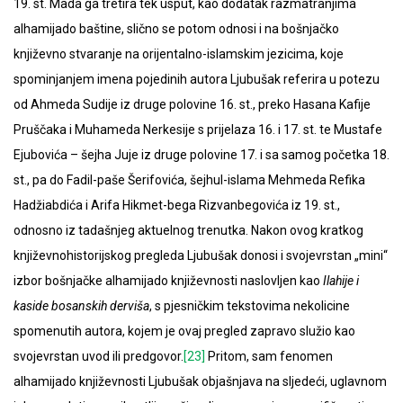
19. st. Mada ga tretira tek usput, kao dodatak razmatranjima
alhamijado baštine, slično se potom odnosi i na bošnjačko
književno stvaranje na orijentalno-islamskim jezicima, koje
spominjanjem imena pojedinih autora Ljubušak referira u potezu
od Ahmeda Sudije iz druge polovine 16. st., preko Hasana Kafije
Pruščaka i Muhameda Nerkesije s prijelaza 16. i 17. st. te Mustafe
Ejubovića – šejha Juje iz druge polovine 17. i sa samog početka 18.
st., pa do Fadil-paše Šerifovića, šejhul-islama Mehmeda Refika
Hadžiabdića i Arifa Hikmet-bega Rizvanbegovića iz 19. st.,
odnosno iz tadašnjeg aktuelnog trenutka. Nakon ovog kratkog
književnohistorijskog pregleda Ljubušak donosi i svojevrstan „mini“
izbor bošnjačke alhamijado književnosti naslovljen kao
Ilahije i
kaside bosanskih derviša
, s pjesničkim tekstovima nekolicine
spomenutih autora, kojem je ovaj pregled zapravo služio kao
svojevrstan uvod ili predgovor.
[23]
Pritom, sam fenomen
alhamijado književnosti Ljubušak objašnjava na sljedeći, uglavnom