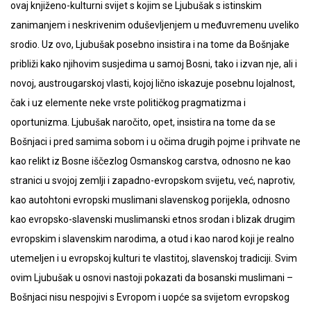
ovaj knjiženo-kulturni svijet s kojim se Ljubušak s istinskim
zanimanjem i neskrivenim oduševljenjem u međuvremenu uveliko
srodio. Uz ovo, Ljubušak posebno insistira i na tome da Bošnjake
približi kako njihovim susjedima u samoj Bosni, tako i izvan nje, ali i
novoj, austrougarskoj vlasti, kojoj lično iskazuje posebnu lojalnost,
čak i uz elemente neke vrste političkog pragmatizma i
oportunizma. Ljubušak naročito, opet, insistira na tome da se
Bošnjaci i pred samima sobom i u očima drugih pojme i prihvate ne
kao relikt iz Bosne iščezlog Osmanskog carstva, odnosno ne kao
stranici u svojoj zemlji i zapadno-evropskom svijetu, već, naprotiv,
kao autohtoni evropski muslimani slavenskog porijekla, odnosno
kao evropsko-slavenski muslimanski etnos srodan i blizak drugim
evropskim i slavenskim narodima, a otud i kao narod koji je realno
utemeljen i u evropskoj kulturi te vlastitoj, slavenskoj tradiciji. Svim
ovim Ljubušak u osnovi nastoji pokazati da bosanski muslimani –
Bošnjaci nisu nespojivi s Evropom i uopće sa svijetom evropskog