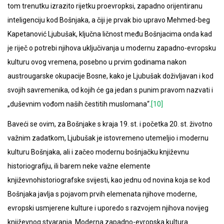
tom trenutku izrazito rijetku proevropksi, zapadno orijentiranu
inteligenciju kod Bošnjaka, a čiji je prvak bio upravo Mehmed-beg
Kapetanović Ljubušak, ključna ličnost među Bošnjacima onda kad
je riječ o potrebi njihova uključivanja u modernu zapadno-evropsku
kulturu ovog vremena, posebno u prvim godinama nakon
austrougarske okupacije Bosne, kako je Ljubušak doživljavan i kod
svojih savremenika, od kojih će ga jedan s punim pravom nazvati i
„duševnim vođom naših čestitih muslomana“.
[10]
Baveći se ovim, za Bošnjake s kraja 19. st. i početka 20. st. životno
važnim zadatkom, Ljubušak je istovremeno utemeljio i modernu
kulturu Bošnjaka, ali i začeo modernu bošnjačku književnu
historiografiju, ili barem neke važne elemente
književnohistoriografske svijesti, kao jednu od novina koja se kod
Bošnjaka javlja s pojavom prvih elemenata njihove moderne,
evropski usmjerene kulture i uporedo s razvojem njihova novijeg
književnog stvaranja. Moderna zapadno-evropska kultura