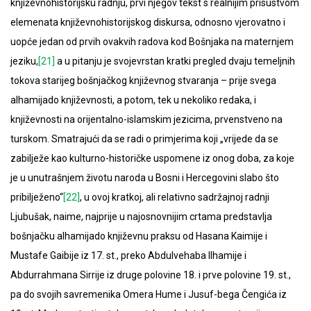
književnohistorijsku radnju, prvi njegov tekst s realnijim prisustvom
elemenata književnohistorijskog diskursa, odnosno vjerovatno i
uopće jedan od prvih ovakvih radova kod Bošnjaka na maternjem
jeziku,
[21]
a u pitanju je svojevrstan kratki pregled dvaju temeljnih
tokova starijeg bošnjačkog književnog stvaranja – prije svega
alhamijado književnosti, a potom, tek u nekoliko redaka, i
književnosti na orijentalno-islamskim jezicima, prvenstveno na
turskom. Smatrajući da se radi o primjerima koji „vrijede da se
zabilježe kao kulturno-historičke uspomene iz onog doba, za koje
je u unutrašnjem životu naroda u Bosni i Hercegovini slabo što
pribilježeno“
[22]
, u ovoj kratkoj, ali relativno sadržajnoj radnji
Ljubušak, naime, najprije u najosnovnijim crtama predstavlja
bošnjačku alhamijado književnu praksu od Hasana Kaimije i
Mustafe Gaibije iz 17. st., preko Abdulvehaba Ilhamije i
Abdurrahmana Sirrije iz druge polovine 18. i prve polovine 19. st.,
pa do svojih savremenika Omera Hume i Jusuf-bega Čengića iz