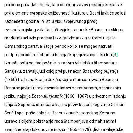
prirodno pripadala. Istina, kao osobeni izazov i historijski iskorak,
prvi elementi evropske književnosti i kulture u Bosni javit će se još
šezdesetih godina 19. st. u vidu svojevrsnog prvog
evropeizacijskog vala tad još uvijek osmanske Bosne, a u sklopu
modernizacijskih procesa i tzv. tanzimatskih reformi u cjelini
Osmanskog carstva, što je period koji bi se mogao nazvati
pretpreporodnim dobom u bošnjačkoj književnosti i kulturi.
[4]
Između ostalog, tad počinje i s radom Vilajetska štamparija u
Sarajevu, zahvaljujući kojoj prvi put nakon
Bosanskog prijatelja
(1850) fra Ivana Franje Jukića, koji je štampan izvan Bosne, u
Bosni se javljaju i prvi novinski listovi na narodnom, bosanskom
jeziku, najprije
Bosanski vjestnik
(1866–1867) u privatnom izdanju
Ignjata Soprona, štampara koji na poziv bosanskog valije Osman
Šerif Topal-paše dolazi u Bosnu iz austrougarskog Zemuna
upravo s ciljem pokretanja rada štamparije, a odmah zatim i
zvanične vilajetske novine
Bosna
(1866–1878), „list za vilajetske