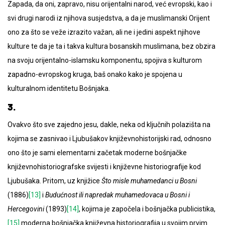
Zapada, da oni, zapravo, nisu orijentalni narod, već evropski, kao i
svi drugi narodi iz njihova susjedstva, a da je muslimanski Orijent
ono za što se veže izrazito važan, ali ne i jedini aspekt njihove
kulture te da je ta i takva kultura bosanskih muslimana, bez obzira
na svoju orijentalno-islamsku komponentu, spojiva s kulturom
zapadno-evropskog kruga, baš onako kako je spojena u
kulturalnom identitetu Bošnjaka.
3.
Ovakvo što sve zajedno jesu, dakle, neka od ključnih polazišta na
kojima se zasnivao i Ljubušakov književnohistorijski rad, odnosno
ono što je sami elementarni začetak moderne bošnjačke
književnohistoriografske svijesti i književne historiografije kod
Ljubušaka. Pritom, uz knjižice
Što misle muhamedanci u Bosni
(1886)
[13]
i
Budućnost ili napredak muhamedovaca u Bosni i
Hercegovini
(1893)
[14]
, kojima je započela i bošnjačka publicistika,
[15]
moderna bošnjačka književna historiografija u svojim prvim