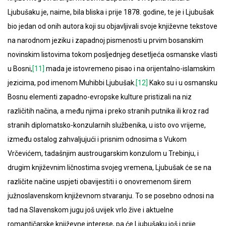
Ljubušaku je, naime, bila bliska i prije 1878. godine, te je i Ljubušak
bio jedan od onih autora koji su objavljivali svoje književne tekstove
na narodnom jeziku i zapadnoj pismenosti u prvim bosanskim
novinskim listovima tokom posljednjeg desetljeća osmanske vlasti
u Bosni,
[11]
mada je istovremeno pisao i na orijentalno-islamskim
jezicima, pod imenom Muhibbi Ljubušak.
[12]
Kako su i u osmansku
Bosnu elementi zapadno-evropske kulture pristizali na niz
različitih načina, a među njima i preko stranih putnika ili kroz rad
stranih diplomatsko-konzularnih službenika, u isto ovo vrijeme,
između ostalog zahvaljujući i prisnim odnosima s Vukom
Vrčevićem, tadašnjim austrougarskim konzulom u Trebinju, i
drugim književnim ličnostima svojeg vremena, Ljubušak će se na
različite načine uspjeti obavijestiti i o onovremenom širem
južnoslavenskom književnom stvaranju. To se posebno odnosi na
tad na Slavenskom jugu još uvijek vrlo žive i aktuelne
romantičarske književne interese, pa će Ljubušaku još i prije