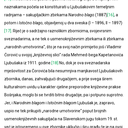
naznakama počela se konstituirati u Ljubušakovim temeljnim
radnjama – sakupljačkim zbirkama
Narodno blago
(1887)
[16]
, a
potom i
Istočno blago
, objavljenoj u dva sveska (I – 1896, II – 1897)
[17]
. Riječ je o sadržajno raznolikim zbornicima, svojevrsnim
sveznadarima, a ne tek o usmenoknjiževnim zbirkama ili zbirkama
„narodnih umotvorina“, što je na svoj način primijetio još i Vladimir
Ćorović u svojoj „književnoj slici“ rada Mehmed-bega Kapetanovića
Ljubušaka iz 1911. godine.
[18]
No, dok je ova sveznadarska
mješovitost za Ćorovića bila nesumnjiva manjkavost Ljubušakovih
zbornika, danas, zahvaljujući drugačijem, a prije svega širem
kulturalnom uvidu u karakter cjeline preporodne književne prakse
Bošnjaka, moglo bi se tvrditi bitno drugačije, pa i potpuno suprotno.
Jer, i
Narodnim blagom
i
Istočnim blagom
Ljubušak je, zapravo,
uspio ne tek prikupiti „narodne umotvorine“ poput brojnih
usmenoknjiževnih sakupljača na Slavenskom jugu tokom 19. st.
već je istovremeno u ove zbornike uključio i širu građu te je na ovoj