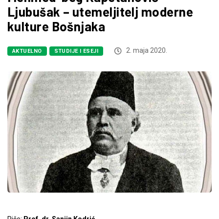
Ljubušak – utemeljitelj moderne
kulture Bošnjaka
2. maja 2020.
AKTUELNO
STUDIJE I ESEJI
Piše:
Prof. dr. Sanjin Kodrić