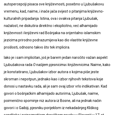
autopercepciji pisaca ove književnosti, posebno u Ljubušakovu
vremenu, kad, naime, i inače jača svijest o pitanjima književno-
kulturalnih pripadanja. Istina, ova i ovakva pitanja Ljubušak,
nažalost, ne diskutira direktno i eksplicitno, već alhamijado
književnost i književni rad Bošnjaka na orijentalno-islamskim
jezicima prirodno podrazumijeva kao dio vlastite književne
prošlosti, odnosno takvo što tek implicira.
Iako je i sam implicitan, još je barem jedan naročito važan aspekt
Ljubušakova rada
O našijem pjesnicima i književnicima
. Naime, kako
je konstatirano, Ljubušakov izbor autora o kojima piše jeste
skroman i nepotpun, jednako kao i izbor njihovih tekstova koje
donosi u nastavku rada, ali je sam ovaj izbor vrlo indikativan. Kad
govori o bošnjačkim alhamijado autorima, Ljubušak, naime,
poimenično spominje niz autora iz Bosne, ali na jednak način
govori i o Gaibiji, pjesniku porijeklom iz nekadašnjeg Kliškog
sandžaka i najpoznatijem derviškom prvaku u Slavoniji u 17. st.,