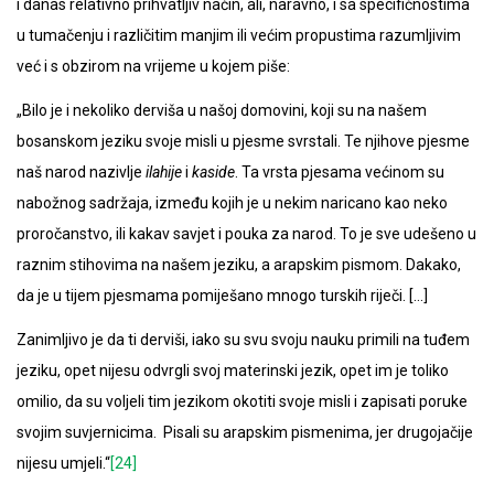
i danas relativno prihvatljiv način, ali, naravno, i sa specifičnostima
u tumačenju i različitim manjim ili većim propustima razumljivim
već i s obzirom na vrijeme u kojem piše:
„Bilo je i nekoliko derviša u našoj domovini, koji su na našem
bosanskom jeziku svoje misli u pjesme svrstali. Te njihove pjesme
naš narod nazivlje
ilahije
i
kaside
. Ta vrsta pjesama većinom su
nabožnog sadržaja, između kojih je u nekim naricano kao neko
proročanstvo, ili kakav savjet i pouka za narod. To je sve udešeno u
raznim stihovima na našem jeziku, a arapskim pismom. Dakako,
da je u tijem pjesmama pomiješano mnogo turskih riječi. […]
Zanimljivo je da ti derviši, iako su svu svoju nauku primili na tuđem
jeziku, opet nijesu odvrgli svoj materinski jezik, opet im je toliko
omilio, da su voljeli tim jezikom okotiti svoje misli i zapisati poruke
svojim suvjernicima. Pisali su arapskim pismenima, jer drugojačije
nijesu umjeli.“
[24]