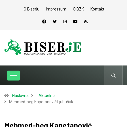
O Biserju
Impressum
O BZK
Kontakt
Naslovna
Aktuelno
Mehmed-beg Kapetanović Ljubušak…
Mehmed-beg Kapetanović