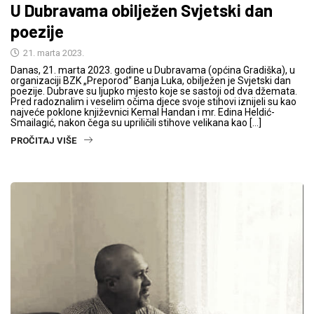
U Dubravama obilježen Svjetski dan
poezije
21. marta 2023.
Danas, 21. marta 2023. godine u Dubravama (općina Gradiška), u
organizaciji BZK „Preporod“ Banja Luka, obilježen je Svjetski dan
poezije. Dubrave su ljupko mjesto koje se sastoji od dva džemata.
Pred radoznalim i veselim očima djece svoje stihovi iznijeli su kao
najveće poklone književnici Kemal Handan i mr. Edina Heldić-
Smailagić, nakon čega su upriličili stihove velikana kao […]
PROČITAJ VIŠE