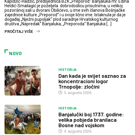
Kapidžić-Hadžić, predsjednica BZK „Preporod“ Banjaluka mr. Edina
Heldić-Smailagić je poželjela dobrodošlicu prisutnima, u velikoj
pozorišnoj sali u dvorani Obilićevo, u ime svih članova Bošnjačke
zajednice kulture „Preporod“ i u svoje lično ime. Istaknula je da je
događaj „Nježni pupoljak“ plod saradnje Hrvatskog kulturnog
društva „Napredak“ Banjaluka, „Preporoda“ Banjaluka […]
PROČITAJ VIŠE
NOVO
HISTORIJA
Dan kada je svijet saznao za
koncentracioni logor
Trnopolje: zločini
5. augusta 2026.
HISTORIJA
Banjalučki boj 1737. godine:
velika pobjeda branilaca
Bosne nad vojskom
4. augusta 2026.