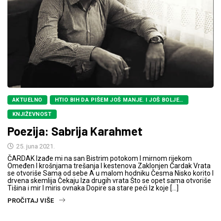
AKTUELNO
HTIO BIH DA PIŠEM JOŠ MANJE. I JOŠ BOLJE…
KNJIŽEVNOST
Poezija: Sabrija Karahmet
25. juna 2021.
ČARDAK Izađe mi na san Bistrim potokom I mirnom rijekom
Omeđen I krošnjama trešanja I kestenova Zaklonjen Čardak Vrata
se otvoriše Sama od sebe A u malom hodniku Česma Nisko korito I
drvena skemlija Čekaju Iza drugih vrata Što se opet sama otvoriše
Tišina i mir I miris ovnaka Dopire sa stare peći Iz koje […]
PROČITAJ VIŠE