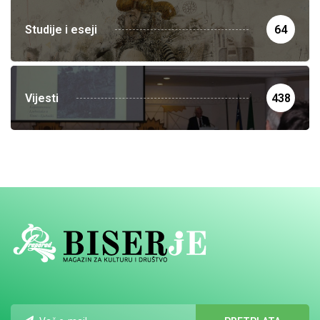
Studije i eseji
64
Vijesti
438