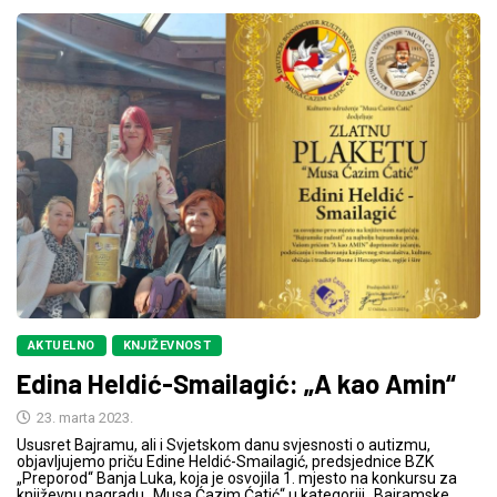
AKTUELNO
KNJIŽEVNOST
Edina Heldić-Smailagić: „A kao Amin“
23. marta 2023.
Ususret Bajramu, ali i Svjetskom danu svjesnosti o autizmu,
objavljujemo priču Edine Heldić-Smailagić, predsjednice BZK
„Preporod“ Banja Luka, koja je osvojila 1. mjesto na konkursu za
književnu nagradu „Musa Ćazim Ćatić“ u kategoriji „Bajramske