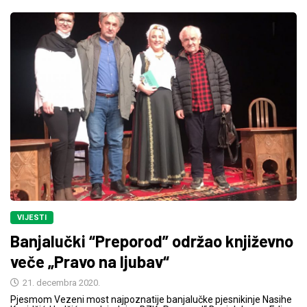
VIJESTI
Banjalučki “Preporod” održao književno
veče „Pravo na ljubav“
21. decembra 2020.
Pjesmom Vezeni most najpoznatije banjalučke pjesnikinje Nasihe