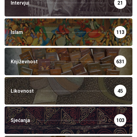
Intervjui
21
Islam
113
Književnost
631
Likovnost
45
Sjećanja
103