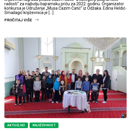
radosti“ za najbolju bajramsku priču za 2022. godinu. Organizator
konkursa je Udruženje „Musa Ćazim Ćatić“ iz Odžaka. Edina Heldić-
Smailagić književnica je […]
PROČITAJ VIŠE
AKTUELNO
KNJIŽEVNOST