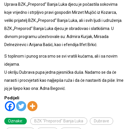
Uprava BZK „Preporod“ Banja Luka djecu je počastila sokovima
koje vrijedno i strpljivo pravi gospodin Mirzet Mujčić iz Kozarca,
veliki prijatelj BZK „Preporod“ Banja Luka, ali i svih ljudi i udruženja.
BZK „Preporod“ Banja Luka djecu je obradovao i slatkišima. U
divnom programu učestvovale su: Admira Kurjak, Mirsada
Delnezirevic i Arijana Bašić, kao i efendija Ilfet Brkić.
S toplinom i punog srca smo se svi vratili kućama, ali i sa novim
idejama.
U okrilju Dubrava pupa jedna pjesnička duša. Nadamo se da će
narasti i procvjetati kao najljepša ruža i da će nastaviti da piše. Ime
joj je lijepo kao ona: Adna Begović.
Podijeli
Oznake:
BZK "Preporod" Banja Luka
Dubrave