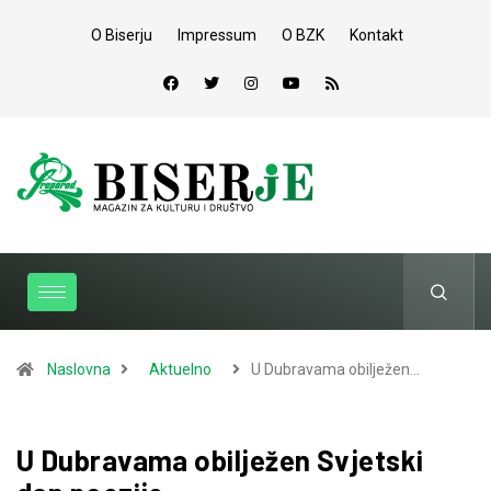
O Biserju
Impressum
O BZK
Kontakt
Naslovna
Aktuelno
U Dubravama obilježen…
U Dubravama obilježen Svjetski