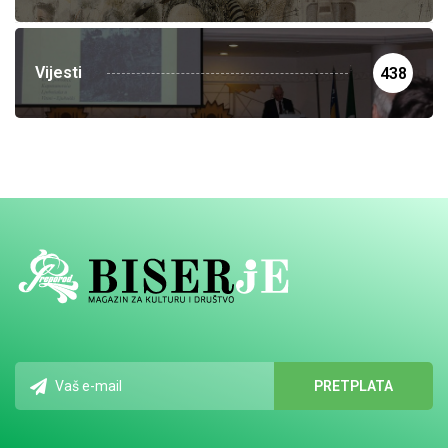
Vijesti
438