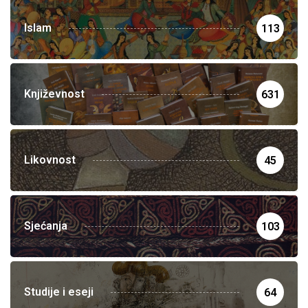
Islam
113
Književnost
631
Likovnost
45
Sjećanja
103
Studije i eseji
64