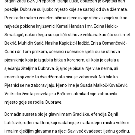
organizaciji BZK „Preporod“ Banja Luka, obilježen je Svjetski dan
poezije. Dubrave su ljupko mjesto koje se sastoji od dva džemata.
Pred radoznalim i veselim očima djece svoje stihovi iznijeli su kao
najveće poklone književnici Kemal Handan i mr. Edina Heldić-
Smailagić, nakon čega su upriličili stihove velikana kao što su Ismet
Bekrić, Muhidin Šarić, Nasiha Kapidžić-Hadžić, Enisa Osmančević-
Ćurić i dr. Tom prilikom, učesnici i učesnice sjetili su se stihova
pjesnikinje koja je izgubila bitku s koronom, ali koja je ostala u
sjećanju žiteljima Dubrava. Sjajno je pisala. Nje više nema, ali
imami koji vode ta dva džemata nisu je zaboravili. Niti bilo ko.
Pjesnici se ne zaboravljaju. Njeno ime je Suada Malkoč-Kovačević.
Veliki dio života provela je u Brčkom, ali nikad nije zaboravila
mjesto gdje se rodila: Dubrave.
Domaćin susreta bio je glavni imam Gradiške, efendija Zejnil
Latifović, rođen na Drini, koji nadahnjuje i rađa ideje i misli u velikim
i malim dječijim glavama na rijeci Savi već dvadeset i jednu godinu.