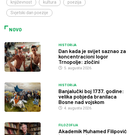
književnost
kultura
poezija
Svjetski dan poezije
NOVO
HISTORIJA
Dan kada je svijet saznao za
koncentracioni logor
Trnopolje: zločini
5. augusta 2026.
HISTORIJA
Banjalučki boj 1737. godine:
velika pobjeda branilaca
Bosne nad vojskom
4. augusta 2026.
FILOZOFIJA
Akademik Muhamed Filipović