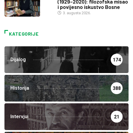
(1929–2020): filozofska misao
i povijesno iskustvo Bosne
3. augusta 2026.
KATEGORIJE
Dijalog
174
Historija
388
Intervjui
21