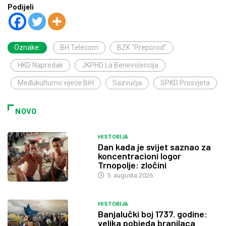
Podijeli
Oznake:
BH Telecom
BZK “Preporod”
HKD Napredak
JKPHD La Benevolencija
Međukulturno vijeće BiH
Sazvučja
SPKD Prosvjeta
NOVO
HISTORIJA
Dan kada je svijet saznao za
koncentracioni logor
Trnopolje: zločini
5. augusta 2026.
HISTORIJA
Banjalučki boj 1737. godine:
velika pobjeda branilaca