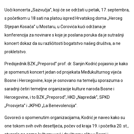
Uoči koncerta „Sazvučja”, koji će se održati u petak, 17. septembra,
s početkom u 18 sati na platou ispred Hrvatskog doma „Herceg
Stjepan Kosača” u Mostaru, u Ćorovića kući održana je
konferencija za novinare s koje je poslana poruka da je sutrašnji
koncert dokaz da su različitosti bogatstvo našeg društva, a ne
prokletstvo.
Predsjednik BZK „Preporod” prof. dr. Sanjin Kodrić pojasnio je kako
je spomenuti koncert jedan od projekata Međukulturnog vijeća
Bosne i Hercegovine, koje je osnovano na temelju sporazuma o
saradnji četiri temeljne organizacije kulture naroda Bosne i
Hercegovine, i to BZK „Preporod”, HKD „Napredak”, SPKD
„Prosvjeta” i JKPHD „La Benevolencija”.
Govoreći o spomenutim organizacijama, Kodrić je naveo kako su
one tokom svih ovih desetljeća, počev od kraja 19. i početka 20. st.,