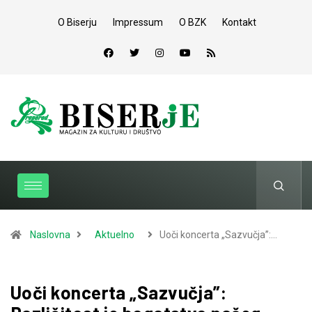
O Biserju
Impressum
O BZK
Kontakt
Naslovna
Aktuelno
Uoči koncerta „Sazvučja”:…
Uoči koncerta „Sazvučja”: