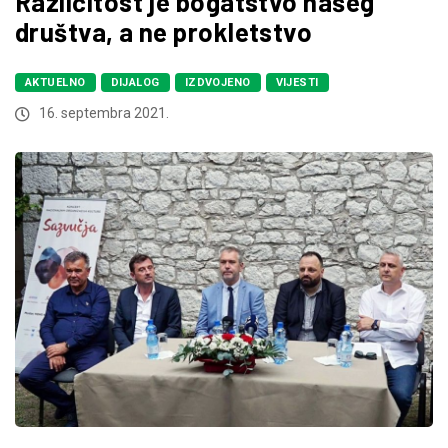
Različitost je bogatstvo našeg
društva, a ne prokletstvo
AKTUELNO
DIJALOG
IZDVOJENO
VIJESTI
16. septembra 2021.