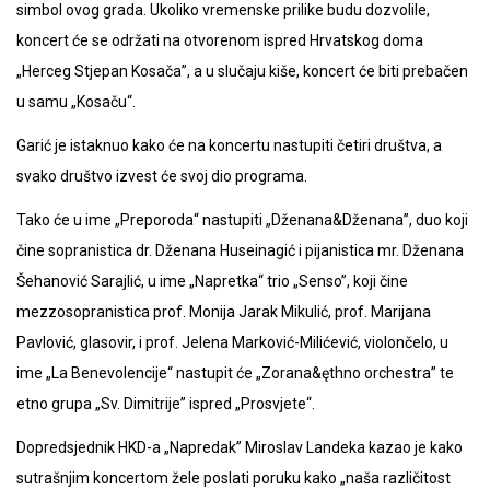
simbol ovog grada. Ukoliko vremenske prilike budu dozvolile,
koncert će se održati na otvorenom ispred Hrvatskog doma
„Herceg Stjepan Kosača”, a u slučaju kiše, koncert će biti prebačen
u samu „Kosaču“.
Garić je istaknuo kako će na koncertu nastupiti četiri društva, a
svako društvo izvest će svoj dio programa.
Tako će u ime „Preporoda“ nastupiti „Dženana&Dženana”, duo koji
čine sopranistica dr. Dženana Huseinagić i pijanistica mr. Dženana
Šehanović Sarajlić, u ime „Napretka“ trio „Senso”, koji čine
mezzosopranistica prof. Monija Jarak Mikulić, prof. Marijana
Pavlović, glasovir, i prof. Jelena Marković-Milićević, violončelo, u
ime „La Benevolencije“ nastupit će „Zorana&ęthno orchestra” te
etno grupa „Sv. Dimitrije” ispred „Prosvjete“.
Dopredsjednik HKD-a „Napredak” Miroslav Landeka kazao je kako
sutrašnjim koncertom žele poslati poruku kako „naša različitost