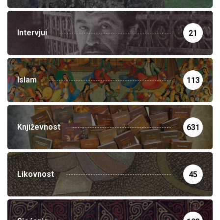
Intervjui
21
Islam
113
Književnost
631
Likovnost
45