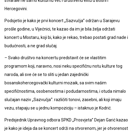
stvarale ne samo kulturnu već i društvenu elitu u Bosni i
Hercegovini.
Podsjetio je kako je prvi koncert „Sazvučja” održan u Sarajevu
prošle godine, u Vijećnici, te kazao da im je bila želja održati
koncert u Mostaru, koji bi, kako je rekao, trebao postati grad nade i
budućnosti, a ne grad slučaj.
– Svako društvo na koncertu predstavit će se vlastitim
programom koji, naravno, nosi neku specifičnu notu kulture tog
naroda, ali sve će se to sliti u jedan zajednički
bosanskohercegovački kulturni mozaik, sa svim našim
specifičnostima, osobenostima i podudarnostima, i otuda nimalo
slučajan naziv „Sazvučja“: različiti tonovi, zasebni, ali koji imaju
vezu, stapaju se u jednu kompoziciju – istaknuo je Kodrić.
Predsjednik Upravnog odbora SPKD „Prosvjeta” Dejan Garić kazao
je kako je ideja da se koncert održi na otvorenom, jer je otvorenost