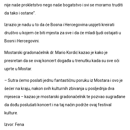
nije naše prokletstvo nego naše bogatstvo i svi se moramo truditi
da tako i ostane”.
Izrazio je nadu u to da će Bosna i Hercegovina uspjeti kreirati
društvo u kojem će biti mjesta za sve i da će mladi ljudi ostajati u
Bosni i Hercegovini.
Mostarski gradonačelnik dr. Mario Kordić kazao je kako je
presretan da se ovaj koncert događa u trenutku kada su sve oči
uprte u Mostar.
– Sutra ćemo poslati jednu fantastičnu poruku iz Mostara i ovo je
šećer na kraju, nakon svih kulturnih zbivanja u posljednja dva
mjeseca – kazao je mostarski gradonačelnik te pozvao sugrađane
da dođu poslušati koncert i na taj način podrže ovaj festival
kulture.
Izvor: Fena