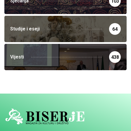
Sjećanja
103
Studije i eseji
64
Vijesti
438