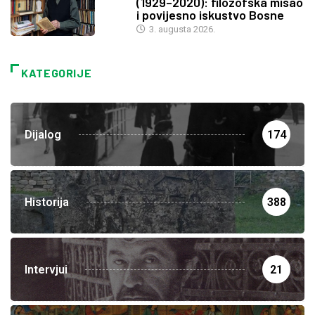
(1929–2020): filozofska misao
i povijesno iskustvo Bosne
3. augusta 2026.
KATEGORIJE
Dijalog
174
Historija
388
Intervjui
21