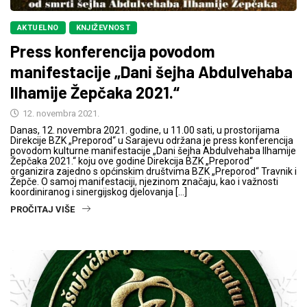
AKTUELNO
KNJIŽEVNOST
Press konferencija povodom
manifestacije „Dani šejha Abdulvehaba
Ilhamije Žepčaka 2021.“
12. novembra 2021.
Danas, 12. novembra 2021. godine, u 11.00 sati, u prostorijama
Direkcije BZK „Preporod“ u Sarajevu održana je press konferencija
povodom kulturne manifestacije „Dani šejha Abdulvehaba Ilhamije
Žepčaka 2021.“ koju ove godine Direkcija BZK „Preporod“
organizira zajedno s općinskim društvima BZK „Preporod“ Travnik i
Žepče. O samoj manifestaciji, njezinom značaju, kao i važnosti
koordiniranog i sinergijskog djelovanja […]
PROČITAJ VIŠE