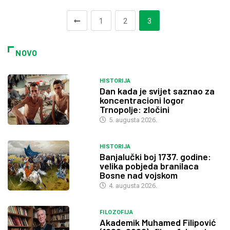
1
2
3
NOVO
HISTORIJA
Dan kada je svijet saznao za
koncentracioni logor
Trnopolje: zločini
5. augusta 2026.
HISTORIJA
Banjalučki boj 1737. godine:
velika pobjeda branilaca
Bosne nad vojskom
4. augusta 2026.
FILOZOFIJA
Akademik Muhamed Filipović