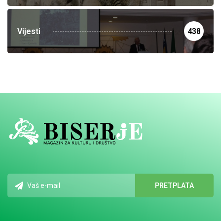
Vijesti
438