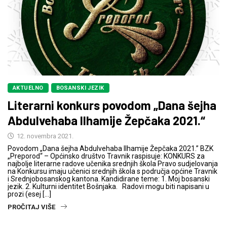
AKTUELNO
BOSANSKI JEZIK
Literarni konkurs povodom „Dana šejha
Abdulvehaba Ilhamije Žepčaka 2021.“
12. novembra 2021.
Povodom „Dana šejha Abdulvehaba Ilhamije Žepčaka 2021.” BZK
„Preporod“ – Općinsko društvo Travnik raspisuje: KONKURS za
najbolje literarne radove učenika srednjih škola Pravo sudjelovanja
na Konkursu imaju učenici srednjih škola s područja općine Travnik
i Srednjobosanskog kantona. Kandidirane teme: 1. Moj bosanski
jezik. 2. Kulturni identitet Bošnjaka. Radovi mogu biti napisani u
prozi (esej […]
PROČITAJ VIŠE