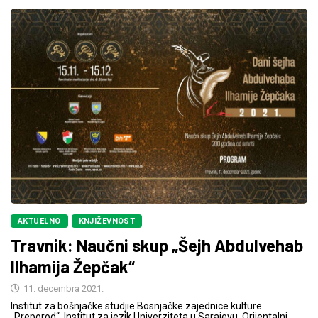
AKTUELNO
KNJIŽEVNOST
Travnik: Naučni skup „Šejh Abdulvehab
Ilhamija Žepčak“
11. decembra 2021.
Institut za bošnjačke studjie Bosnjačke zajednice kulture
„Preporod“, Institut za jezik Univerziteta u Sarajevu, Orijentalni