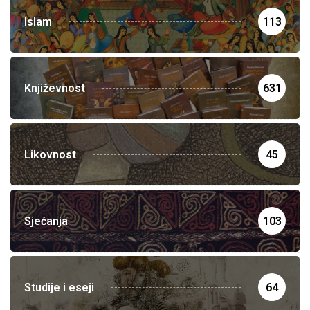
Islam
113
Književnost
631
Likovnost
45
Sjećanja
103
Studije i eseji
64