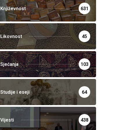
Književnost
631
Likovnost
45
Sjećanja
103
Studije i eseji
64
Vijesti
438