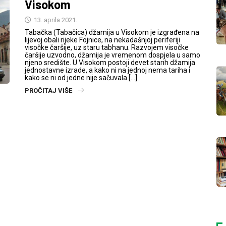
Visokom
13. aprila 2021.
Tabačka (Tabačica) džamija u Visokom je izgrađena na
lijevoj obali rijeke Fojnice, na nekadašnjoj periferiji
visočke čaršije, uz staru tabhanu. Razvojem visočke
čaršije uzvodno, džamija je vremenom dospjela u samo
njeno središte. U Visokom postoji devet starih džamija
jednostavne izrade, a kako ni na jednoj nema tariha i
kako se ni od jedne nije sačuvala […]
PROČITAJ VIŠE