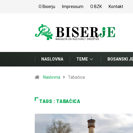
O Biserju
Impressum
O BZK
Kontakt
NASLOVNA
TEME
BOSANSKI J
Naslovna
Tabačica
TAGS : TABAČICA