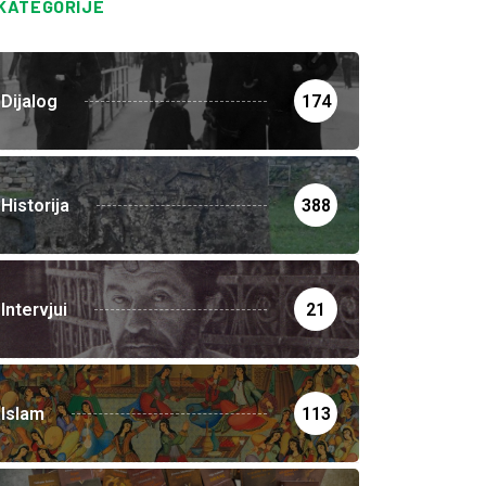
KATEGORIJE
Dijalog
174
Historija
388
Intervjui
21
Islam
113