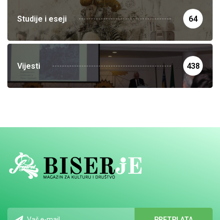
Studije i eseji
64
Vijesti
438