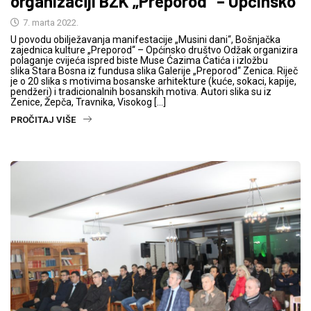
organizaciji BZK „Preporod“ – Općinsko
7. marta 2022.
U povodu obilježavanja manifestacije „Musini dani“, Bošnjačka
zajednica kulture „Preporod“ – Općinsko društvo Odžak organizira
polaganje cvijeća ispred biste Muse Ćazima Ćatića i izložbu
slika Stara Bosna iz fundusa slika Galerije „Preporod“ Zenica. Riječ
je o 20 slika s motivima bosanske arhitekture (kuće, sokaci, kapije,
pendžeri) i tradicionalnih bosanskih motiva. Autori slika su iz
Zenice, Žepča, Travnika, Visokog […]
PROČITAJ VIŠE