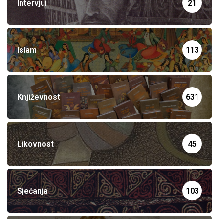
Intervjui
21
Islam
113
Književnost
631
Likovnost
45
Sjećanja
103