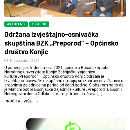
AKTUELNO
DIJALOG
Održana Izvještajno-osnivačka
skupština BZK „Preporod“ – Općinsko
društvo Konjic
8. decembra 2021.
U ponedjeljak 6. decembra 2021. godine u Bosanskoj sobi
Narodnog univerziteta Konjic Bošnjačka zajednica
kulture „Preporod“ – Općinsko društvo Konjic održala je
Izvještajno-osnivačku skupštinu na kojoj su izabrani novi članovi u
organima zajednice na period od četiri godine. S obzirom na to da
je Matični odbor Bošnjačke zajednice kulture „Preporod“ u Bosni i
Hercegovini donio Odluku o preregistraciji društava […]
PROČITAJ VIŠE