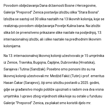
Povodom obilježavanja Dana državnosti Bosne i Hercegovine,
Galerija “Preporod” Zenica postavlja izložbu slika “Stara Bosna”.
Izložba se sastoji od 30 slika nastalih na 13 likovnih kolonija, koje se
realiziraju povodom obilježavanja Povelje Kulina bana. Na izložbi
slika bit će prvenstveno prikazane slike nastale na posljednjoj, 13.
internacionalnoj izložbi, ali i slike nastale na predhodnim likovnim
kolonijama.
Na 13. internacionalnoj likovnoj koloniji učestvovalo je 15 umjetnika
iz Zenice, Travnika, Bugojna, Čapljine, Dubrovnika (Hrvatska),
Sarajeva i Tutina (Sandžak). Posebno smo ponosni što su na
likovnoj koloniji učestvovali mr. Medžid Fakić (Tutin) i prof. emeritus
Hasan Čakar (Sarajevo), čiji smo izložbu postavili u 2025. godini,
gdje se građanstvo moglo pobliže upoznati s radom ova dva vrsna
umjetnika. I upravo zbog vrijednosti slika koje su ostale u fundusu
Galerije “Preporod” Zenica, za plakat smo koristili djelo mr.