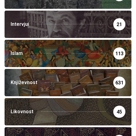
Intervjui
21
Islam
113
Književnost
631
Likovnost
45