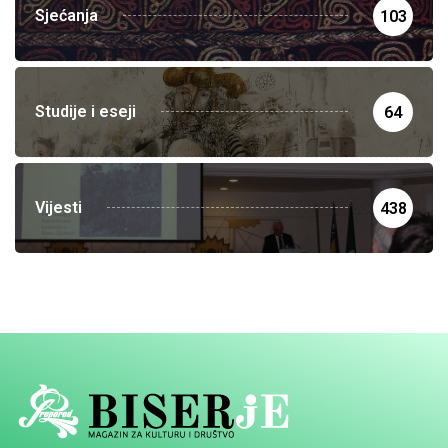
Sjećanja
103
Studije i eseji
64
Vijesti
438