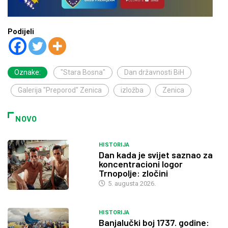
Podijeli
Oznake:
"Stara Bosna"
Dan državnosti BiH
Galerija "Preporod" Zenica
izložba
Zenica
NOVO
HISTORIJA
Dan kada je svijet saznao za
koncentracioni logor
Trnopolje: zločini
5. augusta 2026.
HISTORIJA
Banjalučki boj 1737. godine: